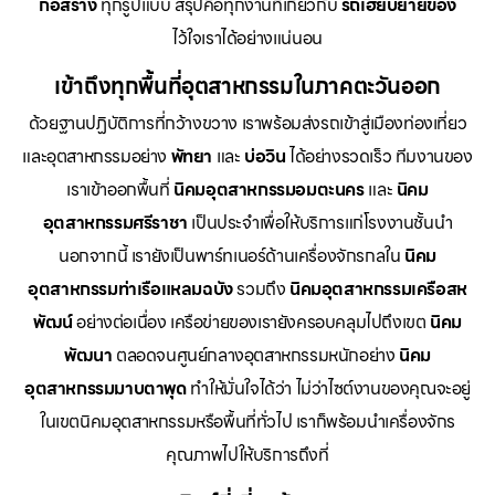
ก่อสร้าง
ทุกรูปแบบ สรุปคือทุกงานที่เกี่ยวกับ
รถเฮี๊ยบย้ายของ
ไว้ใจเราได้อย่างแน่นอน
เข้าถึงทุกพื้นที่อุตสาหกรรมในภาคตะวันออก
ด้วยฐานปฏิบัติการที่กว้างขวาง เราพร้อมส่งรถเข้าสู่เมืองท่องเที่ยว
และอุตสาหกรรมอย่าง
พัทยา
และ
บ่อวิน
ได้อย่างรวดเร็ว ทีมงานของ
เราเข้าออกพื้นที่
นิคมอุตสาหกรรมอมตะนคร
และ
นิคม
อุตสาหกรรมศรีราชา
เป็นประจำเพื่อให้บริการแก่โรงงานชั้นนำ
นอกจากนี้ เรายังเป็นพาร์ทเนอร์ด้านเครื่องจักรกลใน
นิคม
อุตสาหกรรมท่าเรือแหลมฉบัง
รวมถึง
นิคมอุตสาหกรรมเครือสห
พัฒน์
อย่างต่อเนื่อง เครือข่ายของเรายังครอบคลุมไปถึงเขต
นิคม
พัฒนา
ตลอดจนศูนย์กลางอุตสาหกรรมหนักอย่าง
นิคม
อุตสาหกรรมมาบตาพุด
ทำให้มั่นใจได้ว่า ไม่ว่าไซต์งานของคุณจะอยู่
ในเขตนิคมอุตสาหกรรมหรือพื้นที่ทั่วไป เราก็พร้อมนำเครื่องจักร
คุณภาพไปให้บริการถึงที่