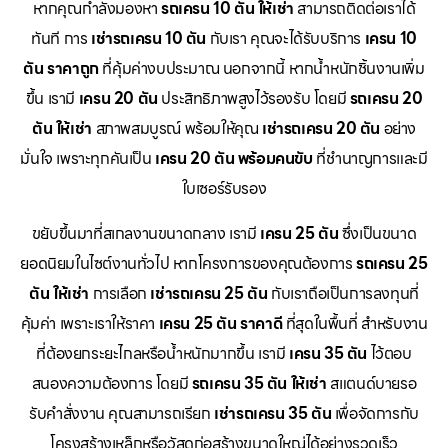
หากคุณกำลังมองหา
รถเครน 10 ตัน ให้เช่า
สามารถติดต่อเราได้
ทันที การ
เช่ารถเครน 10 ตัน
กับเรา คุณจะได้รับบริการ
เครน 10
ตัน ราคาถูก
ที่คุ้มค่างบประมาณ นอกจากนี้ หากน้ำหนักชิ้นงานเพิ่ม
ขึ้น เรามี
เครน 20 ตัน
ประสิทธิภาพสูงไว้รองรับ โดยมี
รถเครน 20
ตัน ให้เช่า
สภาพสมบูรณ์ พร้อมให้คุณ
เช่ารถเครน 20 ตัน
อย่าง
มั่นใจ เพราะทุกคันเป็น
เครน 20 ตัน พร้อมคนขับ
ที่ชำนาญการและมี
ใบเซอร์รับรอง
ขยับขึ้นมาที่สเกลงานขนาดกลาง เรามี
เครน 25 ตัน
ซึ่งเป็นขนาด
ยอดนิยมในไซต์งานทั่วไป หากโครงการของคุณต้องการ
รถเครน 25
ตัน ให้เช่า
การเลือก
เช่ารถเครน 25 ตัน
กับเราถือเป็นการลงทุนที่
คุ้มค่า เพราะเราให้ราคา
เครน 25 ตัน ราคาดี
ที่สุดในพื้นที่ สำหรับงาน
ที่ต้องยกระยะไกลหรือน้ำหนักมากขึ้น เรามี
เครน 35 ตัน
ไว้ตอบ
สนองความต้องการ โดยมี
รถเครน 35 ตัน ให้เช่า
สแตนด์บายรอ
รับคำสั่งงาน คุณสามารถเรียก
เช่ารถเครน 35 ตัน
เพื่อจัดการกับ
โครงสร้างเหล็กหรือวัสดุก่อสร้างขนาดใหญ่ได้อย่างรวดเร็ว