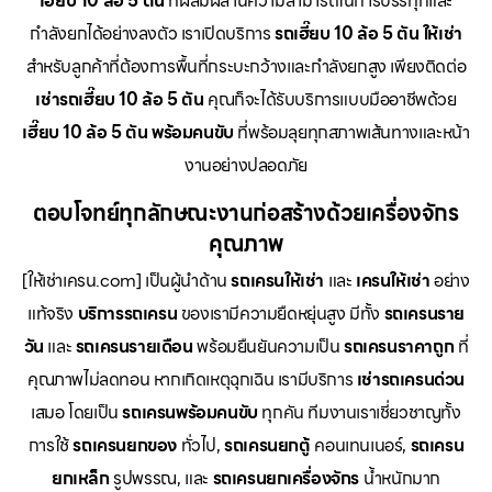
เฮี๊ยบ 10 ล้อ 5 ตัน
ที่ผสมผสานความสามารถในการบรรทุกและ
กำลังยกได้อย่างลงตัว เราเปิดบริการ
รถเฮี๊ยบ 10 ล้อ 5 ตัน ให้เช่า
สำหรับลูกค้าที่ต้องการพื้นที่กระบะกว้างและกำลังยกสูง เพียงติดต่อ
เช่ารถเฮี๊ยบ 10 ล้อ 5 ตัน
คุณก็จะได้รับบริการแบบมืออาชีพด้วย
เฮี๊ยบ 10 ล้อ 5 ตัน พร้อมคนขับ
ที่พร้อมลุยทุกสภาพเส้นทางและหน้า
งานอย่างปลอดภัย
ตอบโจทย์ทุกลักษณะงานก่อสร้างด้วยเครื่องจักร
คุณภาพ
[ให้เช่าเครน.com] เป็นผู้นำด้าน
รถเครนให้เช่า
และ
เครนให้เช่า
อย่าง
แท้จริง
บริการรถเครน
ของเรามีความยืดหยุ่นสูง มีทั้ง
รถเครนราย
วัน
และ
รถเครนรายเดือน
พร้อมยืนยันความเป็น
รถเครนราคาถูก
ที่
คุณภาพไม่ลดทอน หากเกิดเหตุฉุกเฉิน เรามีบริการ
เช่ารถเครนด่วน
เสมอ โดยเป็น
รถเครนพร้อมคนขับ
ทุกคัน ทีมงานเราเชี่ยวชาญทั้ง
การใช้
รถเครนยกของ
ทั่วไป,
รถเครนยกตู้
คอนเทนเนอร์,
รถเครน
ยกเหล็ก
รูปพรรณ, และ
รถเครนยกเครื่องจักร
น้ำหนักมาก