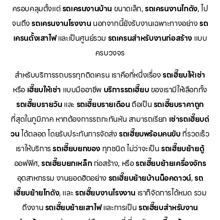
ครอบคลุมตั้งแต่
รถเครนงานบ้าน
ขนาดเล็ก,
รถเครนงานโกดัง
, ไป
จนถึง
รถเครนงานโรงงาน
นอกจากนี้ยังรับงานเฉพาะทางอย่าง
รถ
เครนตั้งเสาไฟ
และเป็นศูนย์รวม
รถเครนสำหรับงานก่อสร้าง
แบบ
ครบวงจร
สำหรับบริการรถบรรทุกติดเครน เราคือที่หนึ่งเรื่อง
รถเฮี๊ยบให้เช่า
หรือ
เฮี๊ยบให้เช่า
แบบมืออาชีพ
บริการรถเฮี๊ยบ
ของเรามีให้เลือกทั้ง
รถเฮี๊ยบรายวัน
และ
รถเฮี๊ยบรายเดือน
ถือเป็น
รถเฮี๊ยบราคาถูก
ที่สุดในภูมิภาค หากต้องการรถกะทันหัน สามารถเรียก
เช่ารถเฮี๊ยบด่
วน
ได้ตลอด โดยรับประกันการจัดส่ง
รถเฮี๊ยบพร้อมคนขับ
ที่รวดเร็ว
เราให้บริการ
รถเฮี๊ยบยกของ
ทุกชนิด ไม่ว่าจะเป็น
รถเฮี๊ยบย้ายตู้
ออฟฟิศ,
รถเฮี๊ยบยกเหล็ก
ก่อสร้าง, หรือ
รถเฮี๊ยบย้ายเครื่องจักร
อุตสาหกรรม งานยอดฮิตอย่าง
รถเฮี๊ยบย้ายบ้านน็อคดาวน์
,
รถ
เฮี๊ยบย้ายโกดัง
, และ
รถเฮี๊ยบงานโรงงาน
เราก็จัดการได้หมด รวม
ถึงงาน
รถเฮี๊ยบย้ายเสาไฟ
และการเป็น
รถเฮี๊ยบสำหรับงาน