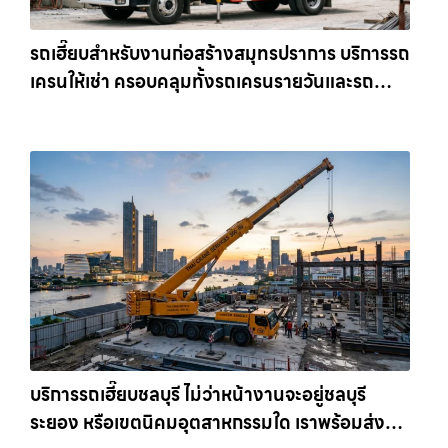
รถเฮี๊ยบสำหรับงานก่อสร้างสมุทรปราการ บริการรถ
เครนให้เช่า ครอบคลุมทั้งรถเครนรายวันและรถ
เครนรายเดือน ตอบโจทย์ทุกไซต์งาน ให้เช่า
เครน.com
บริการรถเฮี๊ยบชลบุรี ไม่ว่าหน้างานจะอยู่ชลบุรี
ระยอง หรือเขตนิคมอุตสาหกรรมใด เราพร้อมส่งรถ