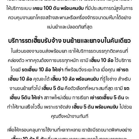
ให้บริการแบบ
เครน 100 ตัน พร้อมคนขับ
ที่มีประสบการณ์สูงในการ
ควบคุมงานยกโครงสร้างสะพานหรือเครื่องจักรขนาดมหึมาได้อย่าง
แม่นยำและปลอดภัยที่สุด
บริการรถเฮี๊ยบรับจ้าง ขนย้ายและยกจบในคันเดียว
ในส่วนของงานขนส่งพร้อมยก เราให้บริการรถบรรทุกติดเครนที่
คล่องตัว หากคุณต้องการบรรทุกหนัก เรามี
เฮี๊ยบ 10 ล้อ
ไว้บริการ
โดยมี
รถเฮี๊ยบ 10 ล้อ ให้เช่า
ที่พร้อมวิ่งระยะไกล เมื่อคุณ
เช่ารถ
เฮี๊ยบ 10 ล้อ
คุณจะได้
เฮี๊ยบ 10 ล้อ พร้อมคนขับ
ที่รู้ใจช่าง สำหรับ
งานขนย้ายทั่วไป
เฮี๊ยบ 5 ตัน
คือตัวเลือกที่เหมาะสมที่สุด เรามี
รถ
เฮี๊ยบ 5ตัน ให้เช่า
สภาพใหม่เอี่ยม การเรียก
เช่ารถเฮี๊ยบ 5 ตัน
จะ
ทำให้งานเสร็จไวขึ้น เพราะเราจัดส่ง
เฮี๊ยบ 5 ตัน พร้อมคนขับ
ไปช่วย
คุณถึงหน้างานทันที
เพื่อให้ครอบคลุมการใช้งานที่หลากหลาย เรายังมีรถขนาดพิเศษอย่าง