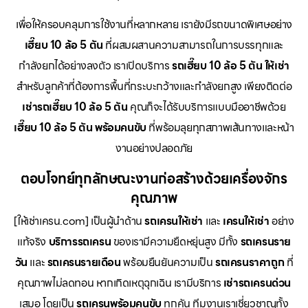
เพื่อให้ครอบคลุมการใช้งานที่หลากหลาย เรายังมีรถขนาดพิเศษอย่าง
เฮี๊ยบ 10 ล้อ 5 ตัน
ที่ผสมผสานความสามารถในการบรรทุกและ
กำลังยกได้อย่างลงตัว เราเปิดบริการ
รถเฮี๊ยบ 10 ล้อ 5 ตัน ให้เช่า
สำหรับลูกค้าที่ต้องการพื้นที่กระบะกว้างและกำลังยกสูง เพียงติดต่อ
เช่ารถเฮี๊ยบ 10 ล้อ 5 ตัน
คุณก็จะได้รับบริการแบบมืออาชีพด้วย
เฮี๊ยบ 10 ล้อ 5 ตัน พร้อมคนขับ
ที่พร้อมลุยทุกสภาพเส้นทางและหน้า
งานอย่างปลอดภัย
ตอบโจทย์ทุกลักษณะงานก่อสร้างด้วยเครื่องจักร
คุณภาพ
[ให้เช่าเครน.com] เป็นผู้นำด้าน
รถเครนให้เช่า
และ
เครนให้เช่า
อย่าง
แท้จริง
บริการรถเครน
ของเรามีความยืดหยุ่นสูง มีทั้ง
รถเครนราย
วัน
และ
รถเครนรายเดือน
พร้อมยืนยันความเป็น
รถเครนราคาถูก
ที่
คุณภาพไม่ลดทอน หากเกิดเหตุฉุกเฉิน เรามีบริการ
เช่ารถเครนด่วน
เสมอ โดยเป็น
รถเครนพร้อมคนขับ
ทุกคัน ทีมงานเราเชี่ยวชาญทั้ง