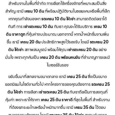
สำหรับงานในพื้นที่จำกัด การเลือกใช้เครื่องจักรที่เหมาะสมเป็นสิ่ง
สำคัญ เรามี
เครน 10 ตัน
ที่พร้อมปฏิบัติงานในซอยแคบหรือพื้นที่เล็ก
หากคุณกำลังมองหา
รถเครน 10 ตัน ให้เช่า
สามารถติดต่อเราได้
ทันที การ
เช่ารถเครน 10 ตัน
กับเรา คุณจะได้รับบริการ
เครน 10
ตัน ราคาถูก
ที่คุ้มค่างบประมาณ นอกจากนี้ หากน้ำหนักชิ้นงานเพิ่ม
ขึ้น เรามี
เครน 20 ตัน
ประสิทธิภาพสูงไว้รองรับ โดยมี
รถเครน 20
ตัน ให้เช่า
สภาพสมบูรณ์ พร้อมให้คุณ
เช่ารถเครน 20 ตัน
อย่าง
มั่นใจ เพราะทุกคันเป็น
เครน 20 ตัน พร้อมคนขับ
ที่ชำนาญการและมี
ใบเซอร์รับรอง
ขยับขึ้นมาที่สเกลงานขนาดกลาง เรามี
เครน 25 ตัน
ซึ่งเป็นขนาด
ยอดนิยมในไซต์งานทั่วไป หากโครงการของคุณต้องการ
รถเครน 25
ตัน ให้เช่า
การเลือก
เช่ารถเครน 25 ตัน
กับเราถือเป็นการลงทุนที่
คุ้มค่า เพราะเราให้ราคา
เครน 25 ตัน ราคาดี
ที่สุดในพื้นที่ สำหรับงาน
ที่ต้องยกระยะไกลหรือน้ำหนักมากขึ้น เรามี
เครน 35 ตัน
ไว้ตอบ