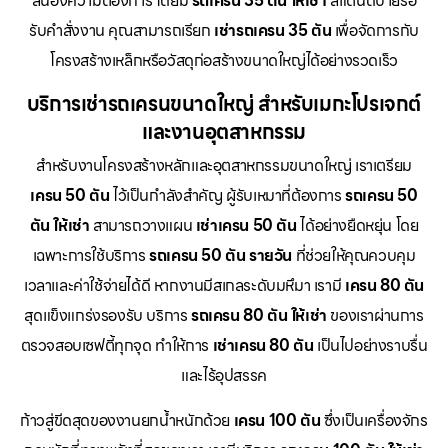
สนองความต้องการ โดยมี
รถเครน 35 ตัน ให้เช่า
สแตนด์บายรอ
รับคำสั่งงาน คุณสามารถเรียก
เช่ารถเครน 35 ตัน
เพื่อจัดการกับ
โครงสร้างเหล็กหรือวัสดุก่อสร้างขนาดใหญ่ได้อย่างรวดเร็ว
บริการเช่ารถเครนขนาดใหญ่ สำหรับเมกะโปรเจกต์
และงานอุตสาหกรรม
สำหรับงานโครงสร้างหลักและอุตสาหกรรมขนาดใหญ่ เราเตรียม
เครน 50 ตัน
ไว้เป็นกำลังสำคัญ ผู้รับเหมาที่ต้องการ
รถเครน 50
ตัน ให้เช่า
สามารถวางแผน
เช่าเครน 50 ตัน
ได้อย่างยืดหยุ่น โดย
เฉพาะการใช้บริการ
รถเครน 50 ตัน รายวัน
ที่ช่วยให้คุณควบคุม
เวลาและค่าใช้จ่ายได้ดี หากงานมีสเกลระดับมหึมา เรามี
เครน 80 ตัน
สุดแข็งแกร่งรองรับ บริการ
รถเครน 80 ตัน ให้เช่า
ของเราผ่านการ
ตรวจสอบเซฟตี้ทุกจุด ทำให้การ
เช่าเครน 80 ตัน
เป็นไปอย่างราบรื่น
และไร้อุปสรรค
ก้าวสู่ขีดสุดของงานยกน้ำหนักด้วย
เครน 100 ตัน
ซึ่งเป็นเครื่องจักร