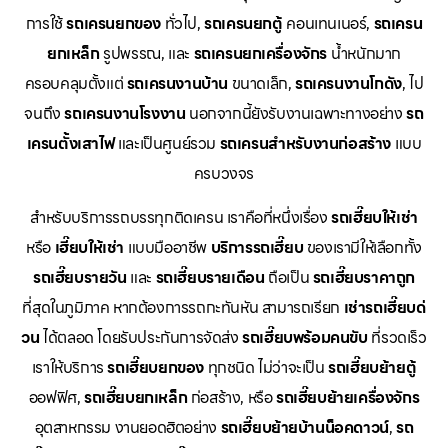
การใช้
รถเครนยกของ
ทั่วไป,
รถเครนยกตู้
คอนเทนเนอร์,
รถเครน
ยกเหล็ก
รูปพรรณ, และ
รถเครนยกเครื่องจักร
น้ำหนักมาก
ครอบคลุมตั้งแต่
รถเครนงานบ้าน
ขนาดเล็ก,
รถเครนงานโกดัง
, ไป
จนถึง
รถเครนงานโรงงาน
นอกจากนี้ยังรับงานเฉพาะทางอย่าง
รถ
เครนตั้งเสาไฟ
และเป็นศูนย์รวม
รถเครนสำหรับงานก่อสร้าง
แบบ
ครบวงจร
สำหรับบริการรถบรรทุกติดเครน เราคือที่หนึ่งเรื่อง
รถเฮี๊ยบให้เช่า
หรือ
เฮี๊ยบให้เช่า
แบบมืออาชีพ
บริการรถเฮี๊ยบ
ของเรามีให้เลือกทั้ง
รถเฮี๊ยบรายวัน
และ
รถเฮี๊ยบรายเดือน
ถือเป็น
รถเฮี๊ยบราคาถูก
ที่สุดในภูมิภาค หากต้องการรถกะทันหัน สามารถเรียก
เช่ารถเฮี๊ยบด่
วน
ได้ตลอด โดยรับประกันการจัดส่ง
รถเฮี๊ยบพร้อมคนขับ
ที่รวดเร็ว
เราให้บริการ
รถเฮี๊ยบยกของ
ทุกชนิด ไม่ว่าจะเป็น
รถเฮี๊ยบย้ายตู้
ออฟฟิศ,
รถเฮี๊ยบยกเหล็ก
ก่อสร้าง, หรือ
รถเฮี๊ยบย้ายเครื่องจักร
อุตสาหกรรม งานยอดฮิตอย่าง
รถเฮี๊ยบย้ายบ้านน็อคดาวน์
,
รถ