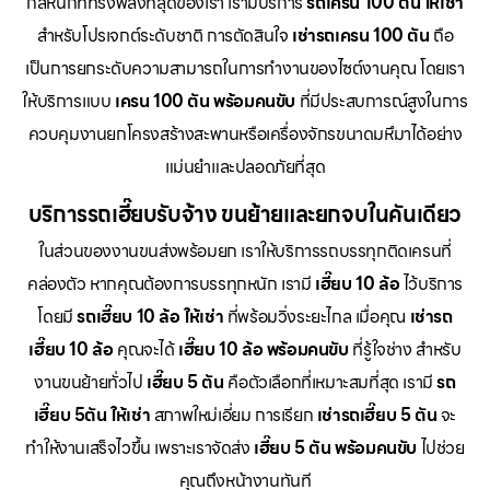
กลหนักที่ทรงพลังที่สุดของเรา เรามีบริการ
รถเครน 100 ตัน ให้เช่า
สำหรับโปรเจกต์ระดับชาติ การตัดสินใจ
เช่ารถเครน 100 ตัน
ถือ
เป็นการยกระดับความสามารถในการทำงานของไซต์งานคุณ โดยเรา
ให้บริการแบบ
เครน 100 ตัน พร้อมคนขับ
ที่มีประสบการณ์สูงในการ
ควบคุมงานยกโครงสร้างสะพานหรือเครื่องจักรขนาดมหึมาได้อย่าง
แม่นยำและปลอดภัยที่สุด
บริการรถเฮี๊ยบรับจ้าง ขนย้ายและยกจบในคันเดียว
ในส่วนของงานขนส่งพร้อมยก เราให้บริการรถบรรทุกติดเครนที่
คล่องตัว หากคุณต้องการบรรทุกหนัก เรามี
เฮี๊ยบ 10 ล้อ
ไว้บริการ
โดยมี
รถเฮี๊ยบ 10 ล้อ ให้เช่า
ที่พร้อมวิ่งระยะไกล เมื่อคุณ
เช่ารถ
เฮี๊ยบ 10 ล้อ
คุณจะได้
เฮี๊ยบ 10 ล้อ พร้อมคนขับ
ที่รู้ใจช่าง สำหรับ
งานขนย้ายทั่วไป
เฮี๊ยบ 5 ตัน
คือตัวเลือกที่เหมาะสมที่สุด เรามี
รถ
เฮี๊ยบ 5ตัน ให้เช่า
สภาพใหม่เอี่ยม การเรียก
เช่ารถเฮี๊ยบ 5 ตัน
จะ
ทำให้งานเสร็จไวขึ้น เพราะเราจัดส่ง
เฮี๊ยบ 5 ตัน พร้อมคนขับ
ไปช่วย
คุณถึงหน้างานทันที