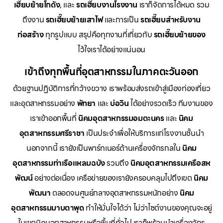
เฮี๊ยบย้ายโกดัง
, และ
รถเฮี๊ยบงานโรงงาน
เราก็จัดการได้หมด รวม
ถึงงาน
รถเฮี๊ยบย้ายเสาไฟ
และการเป็น
รถเฮี๊ยบสำหรับงาน
ก่อสร้าง
ทุกรูปแบบ สรุปคือทุกงานที่เกี่ยวกับ
รถเฮี๊ยบย้ายของ
ไว้ใจเราได้อย่างแน่นอน
เข้าถึงทุกพื้นที่อุตสาหกรรมในภาคตะวันออก
ด้วยฐานปฏิบัติการที่กว้างขวาง เราพร้อมส่งรถเข้าสู่เมืองท่องเที่ยว
และอุตสาหกรรมอย่าง
พัทยา
และ
บ่อวิน
ได้อย่างรวดเร็ว ทีมงานของ
เราเข้าออกพื้นที่
นิคมอุตสาหกรรมอมตะนคร
และ
นิคม
อุตสาหกรรมศรีราชา
เป็นประจำเพื่อให้บริการแก่โรงงานชั้นนำ
นอกจากนี้ เรายังเป็นพาร์ทเนอร์ด้านเครื่องจักรกลใน
นิคม
อุตสาหกรรมท่าเรือแหลมฉบัง
รวมถึง
นิคมอุตสาหกรรมเครือสห
พัฒน์
อย่างต่อเนื่อง เครือข่ายของเรายังครอบคลุมไปถึงเขต
นิคม
พัฒนา
ตลอดจนศูนย์กลางอุตสาหกรรมหนักอย่าง
นิคม
อุตสาหกรรมมาบตาพุด
ทำให้มั่นใจได้ว่า ไม่ว่าไซต์งานของคุณจะอยู่
ในเขตนิคมอุตสาหกรรมหรือพื้นที่ทั่วไป เราก็พร้อมนำเครื่องจักร