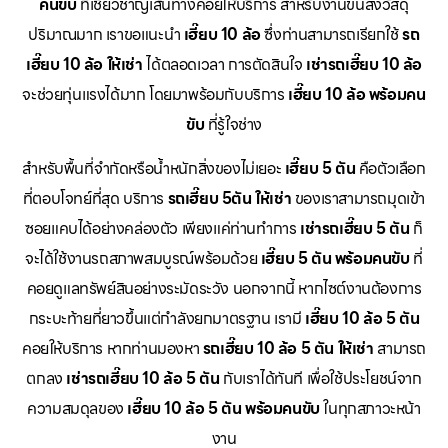
คนขับ
ที่เชี่ยวชาญเส้นทางคอยให้บริการ สำหรับงานขนส่งวัสดุ
ปริมาณมาก เราขอแนะนำ
เฮี๊ยบ 10 ล้อ
ซึ่งท่านสามารถเรียกใช้
รถ
เฮี๊ยบ 10 ล้อ ให้เช่า
ได้ตลอดเวลา การตัดสินใจ
เช่ารถเฮี๊ยบ 10 ล้อ
จะช่วยทุ่นแรงได้มาก โดยมาพร้อมกับบริการ
เฮี๊ยบ 10 ล้อ พร้อมคน
ขับ
ที่รู้ใจช่าง
สำหรับพื้นที่จำกัดหรือน้ำหนักสิ่งของไม่เยอะ
เฮี๊ยบ 5 ตัน
คือตัวเลือก
ที่ตอบโจทย์ที่สุด บริการ
รถเฮี๊ยบ 5ตัน ให้เช่า
ของเราสามารถมุดเข้า
ซอยแคบได้อย่างคล่องตัว เพียงแค่ท่านทำการ
เช่ารถเฮี๊ยบ 5 ตัน
ก็
จะได้ใช้งานรถสภาพสมบูรณ์พร้อมด้วย
เฮี๊ยบ 5 ตัน พร้อมคนขับ
ที่
คอยดูแลทรัพย์สินอย่างระมัดระวัง นอกจากนี้ หากไซต์งานต้องการ
กระบะท้ายที่ยาวขึ้นแต่กำลังยกมาตรฐาน เรามี
เฮี๊ยบ 10 ล้อ 5 ตัน
คอยให้บริการ หากท่านมองหา
รถเฮี๊ยบ 10 ล้อ 5 ตัน ให้เช่า
สามารถ
ตกลง
เช่ารถเฮี๊ยบ 10 ล้อ 5 ตัน
กับเราได้ทันที เพื่อใช้ประโยชน์จาก
ความสมดุลของ
เฮี๊ยบ 10 ล้อ 5 ตัน พร้อมคนขับ
ในทุกสภาวะหน้า
งาน