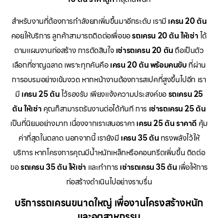
สำหรับงานที่ต้องการกำลังยกเพิ่มขึ้นมาอีกระดับ เรามี
เครน 20 ตัน
คอยให้บริการ ลูกค้าสามารถติดต่อเพื่อขอ
รถเครน 20 ตัน ให้เช่า
ได้
ตามแผนงานก่อสร้าง การตัดสินใจ
เช่ารถเครน 20 ตัน
ถือเป็นตัว
เลือกที่ชาญฉลาด เพราะทุกคันคือ
เครน 20 ตัน พร้อมคนขับ
ที่ผ่าน
การอบรมอย่างเข้มงวด หากหน้างานต้องการสเปคที่สูงขึ้นไปอีก เรา
มี
เครน 25 ตัน
ไว้รองรับ เพียงแจ้งความประสงค์ขอ
รถเครน 25
ตัน ให้เช่า
คุณก็สามารถรันงานต่อได้ทันที การ
เช่ารถเครน 25 ตัน
เป็นที่นิยมอย่างมาก เนื่องจากเราเสนอราคา
เครน 25 ตัน ราคาดี
คุ้ม
ค่าที่สุดในตลาด นอกจากนี้ เรายังมี
เครน 35 ตัน
ทรงพลังไว้ให้
บริการ หากโครงการคุณมีน้ำหนักเหล็กหรือคอนกรีตเพิ่มขึ้น ติดต่อ
ขอ
รถเครน 35 ตัน ให้เช่า
และทำการ
เช่ารถเครน 35 ตัน
เพื่อให้การ
ก่อสร้างดำเนินไปอย่างราบรื่น
บริการรถเครนขนาดใหญ่ เพื่องานโครงสร้างหนัก
และอุตสาหกรรม