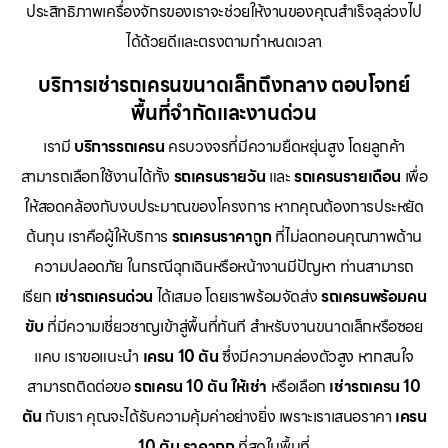
ประสิทธิภาพเครื่องจักรของเราจะช่วยให้งานของคุณสำเร็จลุล่วงไป
ได้ด้วยดีและตรงตามกำหนดเวลา
บริการเช่ารถเครนขนาดเล็กถึงกลาง ตอบโจทย์
พื้นที่จำกัดและงานด่วน
เรามี
บริการรถเครน
ครบวงจรที่มีความยืดหยุ่นสูง โดยลูกค้า
สามารถเลือกใช้งานได้ทั้ง
รถเครนรายวัน
และ
รถเครนรายเดือน
เพื่อ
ให้สอดคล้องกับงบประมาณของโครงการ หากคุณต้องการประหยัด
ต้นทุน เราคือผู้ให้บริการ
รถเครนราคาถูก
ที่ไม่ลดทอนคุณภาพด้าน
ความปลอดภัย ในกรณีฉุกเฉินหรือหน้างานมีปัญหา ท่านสามารถ
เรียก
เช่ารถเครนด่วน
ได้เสมอ โดยเราพร้อมจัดส่ง
รถเครนพร้อมคน
ขับ
ที่มีความเชี่ยวชาญเข้าสู่พื้นที่ทันที สำหรับงานขนาดเล็กหรือซอย
แคบ เราขอแนะนำ
เครน 10 ตัน
ซึ่งมีความคล่องตัวสูง หากสนใจ
สามารถติดต่อขอ
รถเครน 10 ตัน ให้เช่า
หรือเลือก
เช่ารถเครน 10
ตัน
กับเรา คุณจะได้รับความคุ้มค่าอย่างยิ่ง เพราะเราเสนอราคา
เครน
10 ตัน ราคาถูก
ที่สุดในพื้นที่