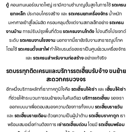
ตู้
คอนเทนเนอร์ขนาดใหญ่ เรามีความชำนาญขั้นสูงในการใช้
รถเครน
ยกเหล็ก
ประกอบโครงสร้าง และ
รถเครนยกเครื่องจักร
น้ำหนัก
มหาศาลเข้าสู่ไลน์ผลิต ครอบคลุมตั้งแต่งานสเกลเล็กอย่าง
รถเครน
งานบ้าน
การปรับปรุงพื้นที่ด้วย
รถเครนงานโกดัง
ไปจนถึงโปรเจกต์
ระดับ
รถเครนงานโรงงาน
นอกจากนี้เรายังรับงานสาธารณูปโภค
โดยใช้
รถเครนตั้งเสาไฟ
ทำให้แบรนด์ของเราเป็นศูนย์รวมเครื่องจักร
และ
รถเครนสำหรับงานก่อสร้าง
อย่างแท้จริง
รถบรรทุกติดเครนและบริการรถเฮี๊ยบรับจ้าง ขนย้าย
สะดวกครบวงจร
อีกหนึ่งบริการหลักที่เราภาคภูมิใจคือ
รถเฮี๊ยบให้เช่า
และ
เฮี๊ยบให้เช่า
ที่ช่วยให้กระบวนการขนย้ายจบในคันเดียว
บริการรถเฮี๊ยบ
ของเรา
ออกแบบมาเพื่อตอบสนองความต้องการทั้งแบบ
รถเฮี๊ยบรายวัน
และ
รถเฮี๊ยบรายเดือน
ด้วยความเป็นผู้นำด้าน
รถเฮี๊ยบราคาถูก
เรา
พร้อมเสมอเมื่อท่านต้องการ
เช่ารถเฮี๊ยบด่วน
โดยมี
รถเฮี๊ยบพร้อม