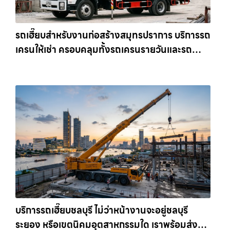
รถเฮี๊ยบสำหรับงานก่อสร้างสมุทรปราการ บริการรถ
เครนให้เช่า ครอบคลุมทั้งรถเครนรายวันและรถ
เครนรายเดือน ตอบโจทย์ทุกไซต์งาน ให้เช่า
เครน.com
บริการรถเฮี๊ยบชลบุรี ไม่ว่าหน้างานจะอยู่ชลบุรี
ระยอง หรือเขตนิคมอุตสาหกรรมใด เราพร้อมส่งรถ