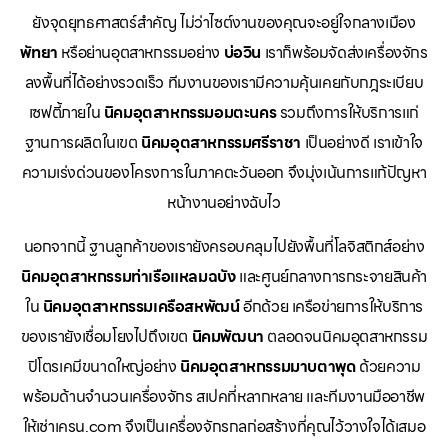
ยังจุดยุทธศาสตร์สำคัญ ไม่ว่าไซต์งานของคุณจะอยู่ใจกลางเมือง
พัทยา
หรือย่านอุตสาหกรรมอย่าง
บ่อวิน
เราก็พร้อมจัดส่งเครื่องจักร
ลงพื้นที่ได้อย่างรวดเร็ว ทีมงานของเรามีความคุ้นเคยกับกฎระเบียบ
เซฟตี้ภายใน
นิคมอุตสาหกรรมอมตะนคร
รวมถึงการให้บริการแก่
ฐานการผลิตในเขต
นิคมอุตสาหกรรมศรีราชา
เป็นอย่างดี เราเข้าใจ
ความเร่งด่วนของโครงการในภาคตะวันออก จึงมุ่งเน้นการแก้ปัญหา
หน้างานอย่างฉับไว
นอกจากนี้ ฐานลูกค้าของเรายังครอบคลุมไปยังพื้นที่โลจิสติกส์อย่าง
นิคมอุตสาหกรรมท่าเรือแหลมฉบัง
และศูนย์กลางการกระจายสินค้า
ใน
นิคมอุตสาหกรรมเครือสหพัฒน์
อีกด้วย เครือข่ายการให้บริการ
ของเรายังเชื่อมโยงไปถึงเขต
นิคมพัฒนา
ตลอดจนนิคมอุตสาหกรรม
ปิโตรเคมีขนาดใหญ่อย่าง
นิคมอุตสาหกรรมมาบตาพุด
ด้วยความ
พร้อมด้านจำนวนเครื่องจักร สเปคที่หลากหลาย และทีมงานมืออาชีพ
ให้เช่าเครน.com จึงเป็นเครื่องจักรกลก่อสร้างที่คุณไว้วางใจได้เสมอ