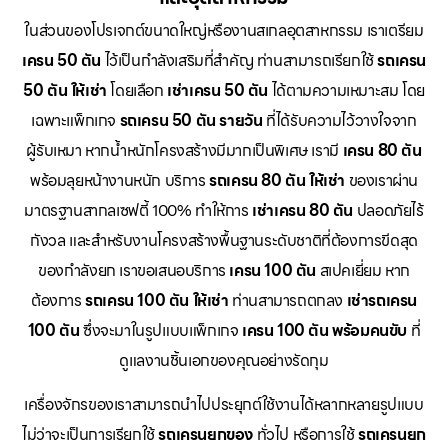
ในส่วนของโปรเจกต์ขนาดใหญ่หรืองานสเกลอุตสาหกรรม เราเตรียม
เครน 50 ตัน
ไว้เป็นกำลังเสริมที่สำคัญ ท่านสามารถเรียกใช้
รถเครน
50 ตัน ให้เช่า
โดยเลือก
เช่าเครน 50 ตัน
ได้ตามความเหมาะสม โดย
เฉพาะแพ็กเกจ
รถเครน 50 ตัน รายวัน
ที่ได้รับความไว้วางใจจาก
ผู้รับเหมา หากน้ำหนักโครงสร้างมีมากเป็นพิเศษ เรามี
เครน 80 ตัน
พร้อมลุยหน้างานหนัก บริการ
รถเครน 80 ตัน ให้เช่า
ของเราผ่าน
มาตรฐานสากลเซฟตี้ 100% ทำให้การ
เช่าเครน 80 ตัน
ปลอดภัยไร้
กังวล และสำหรับงานโครงสร้างพื้นฐานระดับชาติที่ต้องการขีดสุด
ของกำลังยก เราขอเสนอบริการ
เครน 100 ตัน
สเปคเยี่ยม หาก
ต้องการ
รถเครน 100 ตัน ให้เช่า
ท่านสามารถตกลง
เช่ารถเครน
100 ตัน
ซึ่งจะมาในรูปแบบแพ็กเกจ
เครน 100 ตัน พร้อมคนขับ
ที่
ดูแลงานชิ้นเอกของคุณอย่างรัดกุม
เครื่องจักรของเราสามารถนำไปประยุกต์ใช้งานได้หลากหลายรูปแบบ
ไม่ว่าจะเป็นการเรียกใช้
รถเครนยกของ
ทั่วไป หรือการใช้
รถเครนยก