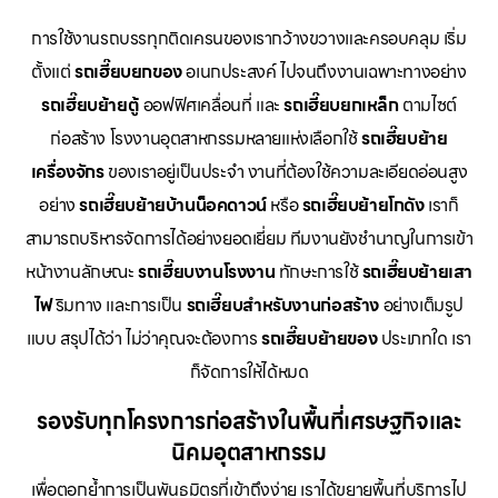
การใช้งานรถบรรทุกติดเครนของเรากว้างขวางและครอบคลุม เริ่ม
ตั้งแต่
รถเฮี๊ยบยกของ
อเนกประสงค์ ไปจนถึงงานเฉพาะทางอย่าง
รถเฮี๊ยบย้ายตู้
ออฟฟิศเคลื่อนที่ และ
รถเฮี๊ยบยกเหล็ก
ตามไซต์
ก่อสร้าง โรงงานอุตสาหกรรมหลายแห่งเลือกใช้
รถเฮี๊ยบย้าย
เครื่องจักร
ของเราอยู่เป็นประจำ งานที่ต้องใช้ความละเอียดอ่อนสูง
อย่าง
รถเฮี๊ยบย้ายบ้านน็อคดาวน์
หรือ
รถเฮี๊ยบย้ายโกดัง
เราก็
สามารถบริหารจัดการได้อย่างยอดเยี่ยม ทีมงานยังชำนาญในการเข้า
หน้างานลักษณะ
รถเฮี๊ยบงานโรงงาน
ทักษะการใช้
รถเฮี๊ยบย้ายเสา
ไฟ
ริมทาง และการเป็น
รถเฮี๊ยบสำหรับงานก่อสร้าง
อย่างเต็มรูป
แบบ สรุปได้ว่า ไม่ว่าคุณจะต้องการ
รถเฮี๊ยบย้ายของ
ประเภทใด เรา
ก็จัดการให้ได้หมด
รองรับทุกโครงการก่อสร้างในพื้นที่เศรษฐกิจและ
นิคมอุตสาหกรรม
เพื่อตอกย้ำการเป็นพันธมิตรที่เข้าถึงง่าย เราได้ขยายพื้นที่บริการไป