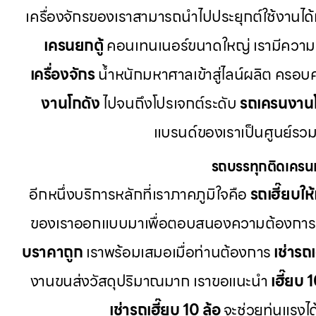
เครื่องจักรของเราสามารถนำไปประยุกต์ใช้งานได้
เครนยกตู้
คอนเทนเนอร์ขนาดใหญ่ เรามีความ
เครื่องจักร
น้ำหนักมหาศาลเข้าสู่ไลน์ผลิต ครอบ
งานโกดัง
ไปจนถึงโปรเจกต์ระดับ
รถเครนงาน
แบรนด์ของเราเป็นศูนย์รวม
รถบรรทุกติดเครน
อีกหนึ่งบริการหลักที่เราภาคภูมิใจคือ
รถเฮี๊ยบให้
ของเราออกแบบมาเพื่อตอบสนองความต้องการ
บราคาถูก
เราพร้อมเสมอเมื่อท่านต้องการ
เช่ารถ
งานขนส่งวัสดุปริมาณมาก เราขอแนะนำ
เฮี๊ยบ 
เช่ารถเฮี๊ยบ 10 ล้อ
จะช่วยทุ่นแรงไ