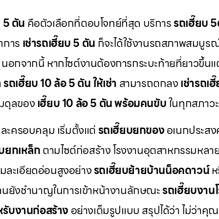
บ 5 ตัน
คือตัวเลือกที่ตอบโจทย์ที่สุด บริการ
รถเฮี๊ยบ 5ต
ทำการ
เช่ารถเฮี๊ยบ 5 ตัน
ก็จะได้ใช้งานรถสภาพสมบูรณ
ง นอกจากนี้ หากไซต์งานต้องการกระบะท้ายที่ยาวขึ้น
า
รถเฮี๊ยบ 10 ล้อ 5 ตัน ให้เช่า
สามารถตกลง
เช่ารถเฮี
มสมดุลของ
เฮี๊ยบ 10 ล้อ 5 ตัน พร้อมคนขับ
ในทุกสภาวะ
ครอบคลุม เริ่มตั้งแต่
รถเฮี๊ยบยกของ
อเนกประสงค
ยบยกเหล็ก
ตามไซต์ก่อสร้าง โรงงานอุตสาหกรรมหลายแ
ามละเอียดอ่อนสูงอย่าง
รถเฮี๊ยบย้ายบ้านน็อคดาวน์
ห
มงานยังชำนาญในการเข้าหน้างานลักษณะ
รถเฮี๊ยบงาน
หรับงานก่อสร้าง
อย่างเต็มรูปแบบ สรุปได้ว่า ไม่ว่าค