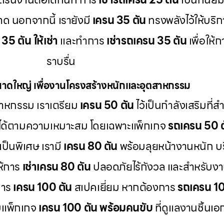
ลาด นอกจากนี้ เรายังมี
เครน 35 ตัน
ทรงพลังไว้ให้บริ
35 ตัน ให้เช่า
และทำการ
เช่ารถเครน 35 ตัน
เพื่อให้
ราบรื่น
าดใหญ่ เพื่องานโครงสร้างหนักและอุตสาหกรรม
าหกรรม เราเตรียม
เครน 50 ตัน
ไว้เป็นกำลังเสริมที่
ได้ตามความเหมาะสม โดยเฉพาะแพ็กเกจ
รถเครน 50 ต
ป็นพิเศษ เรามี
เครน 80 ตัน
พร้อมลุยหน้างานหนัก บ
ห้การ
เช่าเครน 80 ตัน
ปลอดภัยไร้กังวล และสำหรับงา
การ
เครน 100 ตัน
สเปคเยี่ยม หากต้องการ
รถเครน 100
บแพ็กเกจ
เครน 100 ตัน พร้อมคนขับ
ที่ดูแลงานชิ้นเ