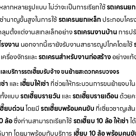
หลากหลายรูปแบบ ไม่ว่าจะเป็นการเรียกใช้
รถเครนย
ชำนาญขั้นสูงในการใช้
รถเครนยกเหล็ก
ประกอบโครง
คลุมตั้งแต่งานสเกลเล็กอย่าง
รถเครนงานบ้าน
การปรับ
โรงงาน
นอกจากนี้เรายังรับงานสาธารณูปโภคโดยใช้
เครื่องจักรและ
รถเครนสำหรับงานก่อสร้าง
อย่างแท้จ
และบริการรถเฮี๊ยบรับจ้าง ขนย้ายสะดวกครบวงจร
เช่า
และ
เฮี๊ยบให้เช่า
ที่ช่วยให้กระบวนการขนย้ายจบใน
ทั้งแบบ
รถเฮี๊ยบรายวัน
และ
รถเฮี๊ยบรายเดือน
ด้วยคว
เฮี๊ยบด่วน
โดยมี
รถเฮี๊ยบพร้อมคนขับ
ที่เชี่ยวชาญเส
10 ล้อ
ซึ่งท่านสามารถเรียกใช้
รถเฮี๊ยบ 10 ล้อ ให้เช่า
ได
ด้มาก โดยมาพร้อมกับบริการ
เฮี๊ยบ 10 ล้อ พร้อมคนขั