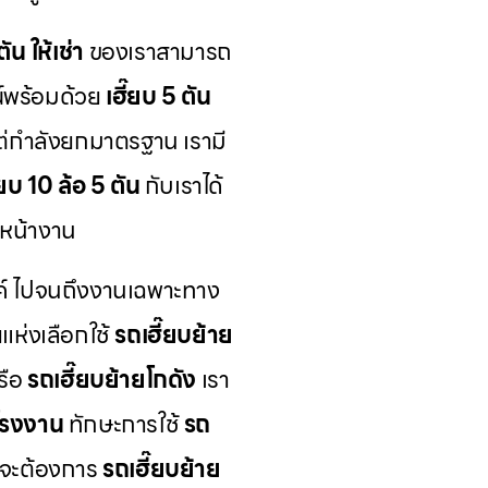
ัน ให้เช่า
ของเราสามารถ
์พร้อมด้วย
เฮี๊ยบ 5 ตัน
แต่กำลังยกมาตรฐาน เรามี
๊ยบ 10 ล้อ 5 ตัน
กับเราได้
หน้างาน
์ ไปจนถึงงานเฉพาะทาง
ห่งเลือกใช้
รถเฮี๊ยบย้าย
รือ
รถเฮี๊ยบย้ายโกดัง
เรา
โรงงาน
ทักษะการใช้
รถ
ุณจะต้องการ
รถเฮี๊ยบย้าย