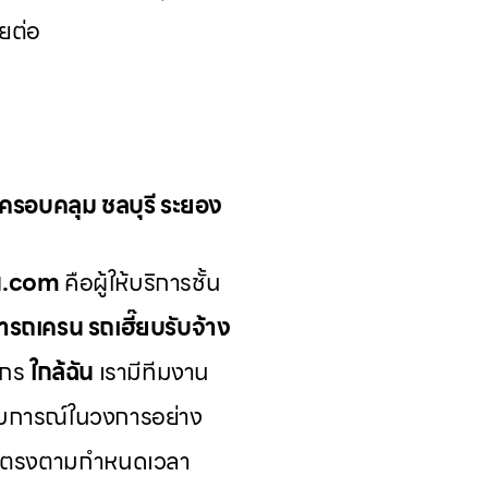
อยต่อ
น ครอบคลุม ชลบุรี ระยอง
รน.com
คือผู้ให้บริการชั้น
่ารถเครน รถเฮี๊ยบรับจ้าง
ักร
ใกล้ฉัน
เรามีทีมงาน
บการณ์ในวงการอย่าง
ีและตรงตามกำหนดเวลา