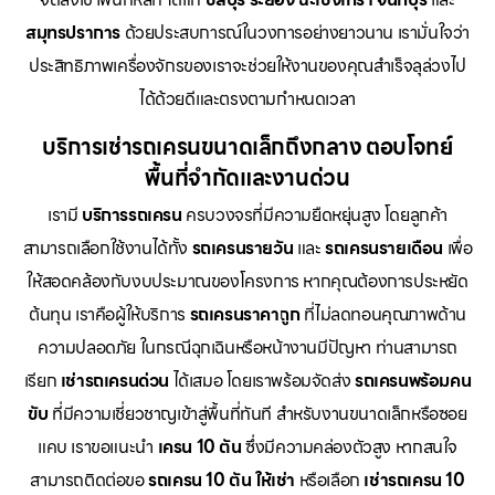
สมุทรปราการ
ด้วยประสบการณ์ในวงการอย่างยาวนาน เรามั่นใจว่า
ประสิทธิภาพเครื่องจักรของเราจะช่วยให้งานของคุณสำเร็จลุล่วงไป
ได้ด้วยดีและตรงตามกำหนดเวลา
บริการเช่ารถเครนขนาดเล็กถึงกลาง ตอบโจทย์
พื้นที่จำกัดและงานด่วน
เรามี
บริการรถเครน
ครบวงจรที่มีความยืดหยุ่นสูง โดยลูกค้า
สามารถเลือกใช้งานได้ทั้ง
รถเครนรายวัน
และ
รถเครนรายเดือน
เพื่อ
ให้สอดคล้องกับงบประมาณของโครงการ หากคุณต้องการประหยัด
ต้นทุน เราคือผู้ให้บริการ
รถเครนราคาถูก
ที่ไม่ลดทอนคุณภาพด้าน
ความปลอดภัย ในกรณีฉุกเฉินหรือหน้างานมีปัญหา ท่านสามารถ
เรียก
เช่ารถเครนด่วน
ได้เสมอ โดยเราพร้อมจัดส่ง
รถเครนพร้อมคน
ขับ
ที่มีความเชี่ยวชาญเข้าสู่พื้นที่ทันที สำหรับงานขนาดเล็กหรือซอย
แคบ เราขอแนะนำ
เครน 10 ตัน
ซึ่งมีความคล่องตัวสูง หากสนใจ
สามารถติดต่อขอ
รถเครน 10 ตัน ให้เช่า
หรือเลือก
เช่ารถเครน 10