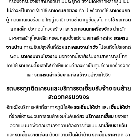
เครื่องจักรของเราสามารถนำไปประยุกต์ใช้งานได้หลากหลายรูปแบบ
ไม่ว่าจะเป็นการเรียกใช้
รถเครนยกของ
ทั่วไป หรือการใช้
รถเครนยก
ตู้
คอนเทนเนอร์ขนาดใหญ่ เรามีความชำนาญขั้นสูงในการใช้
รถเครน
ยกเหล็ก
ประกอบโครงสร้าง และ
รถเครนยกเครื่องจักร
น้ำหนัก
มหาศาลเข้าสู่ไลน์ผลิต ครอบคลุมตั้งแต่งานสเกลเล็กอย่าง
รถเครน
งานบ้าน
การปรับปรุงพื้นที่ด้วย
รถเครนงานโกดัง
ไปจนถึงโปรเจกต์
ระดับ
รถเครนงานโรงงาน
นอกจากนี้เรายังรับงานสาธารณูปโภค
โดยใช้
รถเครนตั้งเสาไฟ
ทำให้แบรนด์ของเราเป็นศูนย์รวมเครื่องจักร
และ
รถเครนสำหรับงานก่อสร้าง
อย่างแท้จริง
รถบรรทุกติดเครนและบริการรถเฮี๊ยบรับจ้าง ขนย้าย
สะดวกครบวงจร
อีกหนึ่งบริการหลักที่เราภาคภูมิใจคือ
รถเฮี๊ยบให้เช่า
และ
เฮี๊ยบให้เช่า
ที่ช่วยให้กระบวนการขนย้ายจบในคันเดียว
บริการรถเฮี๊ยบ
ของเรา
ออกแบบมาเพื่อตอบสนองความต้องการทั้งแบบ
รถเฮี๊ยบรายวัน
และ
รถเฮี๊ยบรายเดือน
ด้วยความเป็นผู้นำด้าน
รถเฮี๊ยบราคาถูก
เรา