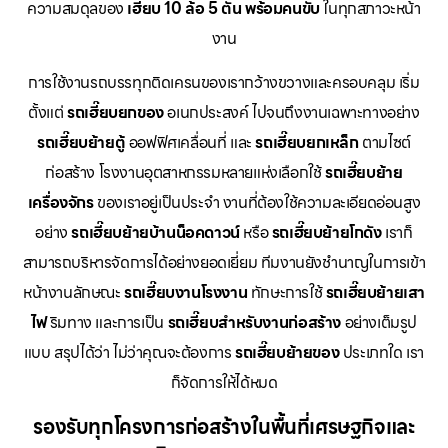
ความสมดุลของ
เฮี๊ยบ 10 ล้อ 5 ตัน พร้อมคนขับ
ในทุกสภาวะหน้า
งาน
การใช้งานรถบรรทุกติดเครนของเรากว้างขวางและครอบคลุม เริ่ม
ตั้งแต่
รถเฮี๊ยบยกของ
อเนกประสงค์ ไปจนถึงงานเฉพาะทางอย่าง
รถเฮี๊ยบย้ายตู้
ออฟฟิศเคลื่อนที่ และ
รถเฮี๊ยบยกเหล็ก
ตามไซต์
ก่อสร้าง โรงงานอุตสาหกรรมหลายแห่งเลือกใช้
รถเฮี๊ยบย้าย
เครื่องจักร
ของเราอยู่เป็นประจำ งานที่ต้องใช้ความละเอียดอ่อนสูง
อย่าง
รถเฮี๊ยบย้ายบ้านน็อคดาวน์
หรือ
รถเฮี๊ยบย้ายโกดัง
เราก็
สามารถบริหารจัดการได้อย่างยอดเยี่ยม ทีมงานยังชำนาญในการเข้า
หน้างานลักษณะ
รถเฮี๊ยบงานโรงงาน
ทักษะการใช้
รถเฮี๊ยบย้ายเสา
ไฟ
ริมทาง และการเป็น
รถเฮี๊ยบสำหรับงานก่อสร้าง
อย่างเต็มรูป
แบบ สรุปได้ว่า ไม่ว่าคุณจะต้องการ
รถเฮี๊ยบย้ายของ
ประเภทใด เรา
ก็จัดการให้ได้หมด
รองรับทุกโครงการก่อสร้างในพื้นที่เศรษฐกิจและ