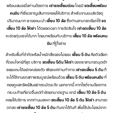
พร้อมเสมอเมื่อท่านต้องการ
เช่ารถเฮี๊ยบด่วน
โดยมี
รถเฮี๊ยบพร้อม
คนขับ
ที่เชี่ยวชาญเส้นทางคอยให้บริการ สำหรับงานขนส่งวัสดุ
ปริมาณมาก เราขอแนะนำ
เฮี๊ยบ 10 ล้อ
ซึ่งท่านสามารถเรียกใช้
รถ
เฮี๊ยบ 10 ล้อ ให้เช่า
ได้ตลอดเวลา การตัดสินใจ
เช่ารถเฮี๊ยบ 10 ล้อ
จะช่วยทุ่นแรงได้มาก โดยมาพร้อมกับบริการ
เฮี๊ยบ 10 ล้อ พร้อมคน
ขับ
ที่รู้ใจช่าง
สำหรับพื้นที่จำกัดหรือน้ำหนักสิ่งของไม่เยอะ
เฮี๊ยบ 5 ตัน
คือตัวเลือก
ที่ตอบโจทย์ที่สุด บริการ
รถเฮี๊ยบ 5ตัน ให้เช่า
ของเราสามารถมุดเข้า
ซอยแคบได้อย่างคล่องตัว เพียงแค่ท่านทำการ
เช่ารถเฮี๊ยบ 5 ตัน
ก็
จะได้ใช้งานรถสภาพสมบูรณ์พร้อมด้วย
เฮี๊ยบ 5 ตัน พร้อมคนขับ
ที่
คอยดูแลทรัพย์สินอย่างระมัดระวัง นอกจากนี้ หากไซต์งานต้องการ
กระบะท้ายที่ยาวขึ้นแต่กำลังยกมาตรฐาน เรามี
เฮี๊ยบ 10 ล้อ 5 ตัน
คอยให้บริการ หากท่านมองหา
รถเฮี๊ยบ 10 ล้อ 5 ตัน ให้เช่า
สามารถ
ตกลง
เช่ารถเฮี๊ยบ 10 ล้อ 5 ตัน
กับเราได้ทันที เพื่อใช้ประโยชน์จาก