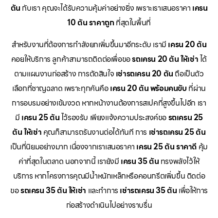
ตัน
กับเรา คุณจะได้รับความคุ้มค่าอย่างยิ่ง เพราะเราเสนอราคา
เครน
10 ตัน ราคาถูก
ที่สุดในพื้นที่
สำหรับงานที่ต้องการกำลังยกเพิ่มขึ้นมาอีกระดับ เรามี
เครน 20 ตัน
คอยให้บริการ ลูกค้าสามารถติดต่อเพื่อขอ
รถเครน 20 ตัน ให้เช่า
ได้
ตามแผนงานก่อสร้าง การตัดสินใจ
เช่ารถเครน 20 ตัน
ถือเป็นตัว
เลือกที่ชาญฉลาด เพราะทุกคันคือ
เครน 20 ตัน พร้อมคนขับ
ที่ผ่าน
การอบรมอย่างเข้มงวด หากหน้างานต้องการสเปคที่สูงขึ้นไปอีก เรา
มี
เครน 25 ตัน
ไว้รองรับ เพียงแจ้งความประสงค์ขอ
รถเครน 25
ตัน ให้เช่า
คุณก็สามารถรันงานต่อได้ทันที การ
เช่ารถเครน 25 ตัน
เป็นที่นิยมอย่างมาก เนื่องจากเราเสนอราคา
เครน 25 ตัน ราคาดี
คุ้ม
ค่าที่สุดในตลาด นอกจากนี้ เรายังมี
เครน 35 ตัน
ทรงพลังไว้ให้
บริการ หากโครงการคุณมีน้ำหนักเหล็กหรือคอนกรีตเพิ่มขึ้น ติดต่อ
ขอ
รถเครน 35 ตัน ให้เช่า
และทำการ
เช่ารถเครน 35 ตัน
เพื่อให้การ
ก่อสร้างดำเนินไปอย่างราบรื่น