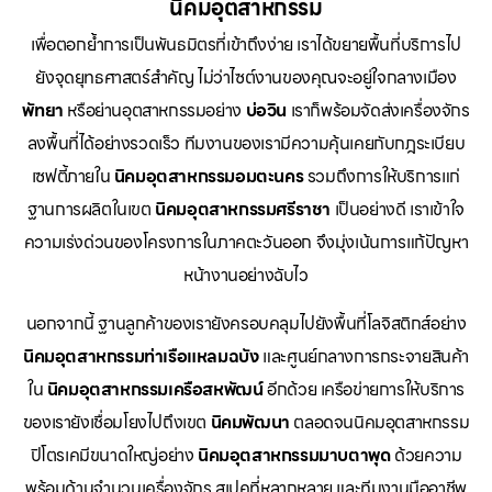
นิคมอุตสาหกรรม
เพื่อตอกย้ำการเป็นพันธมิตรที่เข้าถึงง่าย เราได้ขยายพื้นที่บริการไป
ยังจุดยุทธศาสตร์สำคัญ ไม่ว่าไซต์งานของคุณจะอยู่ใจกลางเมือง
พัทยา
หรือย่านอุตสาหกรรมอย่าง
บ่อวิน
เราก็พร้อมจัดส่งเครื่องจักร
ลงพื้นที่ได้อย่างรวดเร็ว ทีมงานของเรามีความคุ้นเคยกับกฎระเบียบ
เซฟตี้ภายใน
นิคมอุตสาหกรรมอมตะนคร
รวมถึงการให้บริการแก่
ฐานการผลิตในเขต
นิคมอุตสาหกรรมศรีราชา
เป็นอย่างดี เราเข้าใจ
ความเร่งด่วนของโครงการในภาคตะวันออก จึงมุ่งเน้นการแก้ปัญหา
หน้างานอย่างฉับไว
นอกจากนี้ ฐานลูกค้าของเรายังครอบคลุมไปยังพื้นที่โลจิสติกส์อย่าง
นิคมอุตสาหกรรมท่าเรือแหลมฉบัง
และศูนย์กลางการกระจายสินค้า
ใน
นิคมอุตสาหกรรมเครือสหพัฒน์
อีกด้วย เครือข่ายการให้บริการ
ของเรายังเชื่อมโยงไปถึงเขต
นิคมพัฒนา
ตลอดจนนิคมอุตสาหกรรม
ปิโตรเคมีขนาดใหญ่อย่าง
นิคมอุตสาหกรรมมาบตาพุด
ด้วยความ
พร้อมด้านจำนวนเครื่องจักร สเปคที่หลากหลาย และทีมงานมืออาชีพ