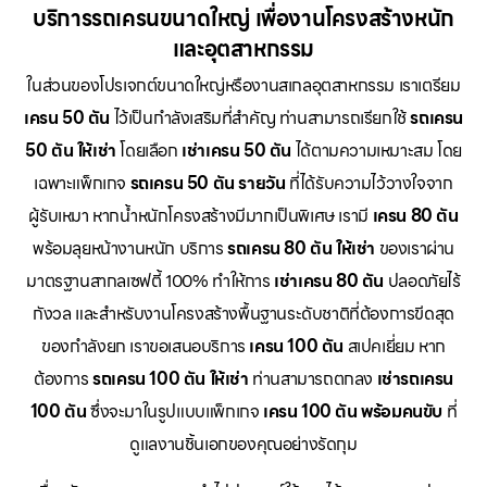
บริการรถเครนขนาดใหญ่ เพื่องานโครงสร้างหนัก
และอุตสาหกรรม
ในส่วนของโปรเจกต์ขนาดใหญ่หรืองานสเกลอุตสาหกรรม เราเตรียม
เครน 50 ตัน
ไว้เป็นกำลังเสริมที่สำคัญ ท่านสามารถเรียกใช้
รถเครน
50 ตัน ให้เช่า
โดยเลือก
เช่าเครน 50 ตัน
ได้ตามความเหมาะสม โดย
เฉพาะแพ็กเกจ
รถเครน 50 ตัน รายวัน
ที่ได้รับความไว้วางใจจาก
ผู้รับเหมา หากน้ำหนักโครงสร้างมีมากเป็นพิเศษ เรามี
เครน 80 ตัน
พร้อมลุยหน้างานหนัก บริการ
รถเครน 80 ตัน ให้เช่า
ของเราผ่าน
มาตรฐานสากลเซฟตี้ 100% ทำให้การ
เช่าเครน 80 ตัน
ปลอดภัยไร้
กังวล และสำหรับงานโครงสร้างพื้นฐานระดับชาติที่ต้องการขีดสุด
ของกำลังยก เราขอเสนอบริการ
เครน 100 ตัน
สเปคเยี่ยม หาก
ต้องการ
รถเครน 100 ตัน ให้เช่า
ท่านสามารถตกลง
เช่ารถเครน
100 ตัน
ซึ่งจะมาในรูปแบบแพ็กเกจ
เครน 100 ตัน พร้อมคนขับ
ที่
ดูแลงานชิ้นเอกของคุณอย่างรัดกุม