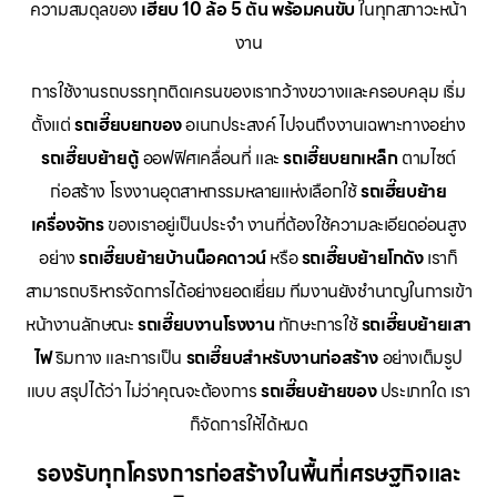
ความสมดุลของ
เฮี๊ยบ 10 ล้อ 5 ตัน พร้อมคนขับ
ในทุกสภาวะหน้า
งาน
การใช้งานรถบรรทุกติดเครนของเรากว้างขวางและครอบคลุม เริ่ม
ตั้งแต่
รถเฮี๊ยบยกของ
อเนกประสงค์ ไปจนถึงงานเฉพาะทางอย่าง
รถเฮี๊ยบย้ายตู้
ออฟฟิศเคลื่อนที่ และ
รถเฮี๊ยบยกเหล็ก
ตามไซต์
ก่อสร้าง โรงงานอุตสาหกรรมหลายแห่งเลือกใช้
รถเฮี๊ยบย้าย
เครื่องจักร
ของเราอยู่เป็นประจำ งานที่ต้องใช้ความละเอียดอ่อนสูง
อย่าง
รถเฮี๊ยบย้ายบ้านน็อคดาวน์
หรือ
รถเฮี๊ยบย้ายโกดัง
เราก็
สามารถบริหารจัดการได้อย่างยอดเยี่ยม ทีมงานยังชำนาญในการเข้า
หน้างานลักษณะ
รถเฮี๊ยบงานโรงงาน
ทักษะการใช้
รถเฮี๊ยบย้ายเสา
ไฟ
ริมทาง และการเป็น
รถเฮี๊ยบสำหรับงานก่อสร้าง
อย่างเต็มรูป
แบบ สรุปได้ว่า ไม่ว่าคุณจะต้องการ
รถเฮี๊ยบย้ายของ
ประเภทใด เรา
ก็จัดการให้ได้หมด
รองรับทุกโครงการก่อสร้างในพื้นที่เศรษฐกิจและ