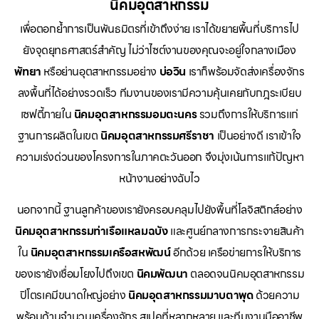
นิคมอุตสาหกรรม
เพื่อตอกย้ำการเป็นพันธมิตรที่เข้าถึงง่าย เราได้ขยายพื้นที่บริการไป
ยังจุดยุทธศาสตร์สำคัญ ไม่ว่าไซต์งานของคุณจะอยู่ใจกลางเมือง
พัทยา
หรือย่านอุตสาหกรรมอย่าง
บ่อวิน
เราก็พร้อมจัดส่งเครื่องจักร
ลงพื้นที่ได้อย่างรวดเร็ว ทีมงานของเรามีความคุ้นเคยกับกฎระเบียบ
เซฟตี้ภายใน
นิคมอุตสาหกรรมอมตะนคร
รวมถึงการให้บริการแก่
ฐานการผลิตในเขต
นิคมอุตสาหกรรมศรีราชา
เป็นอย่างดี เราเข้าใจ
ความเร่งด่วนของโครงการในภาคตะวันออก จึงมุ่งเน้นการแก้ปัญหา
หน้างานอย่างฉับไว
นอกจากนี้ ฐานลูกค้าของเรายังครอบคลุมไปยังพื้นที่โลจิสติกส์อย่าง
นิคมอุตสาหกรรมท่าเรือแหลมฉบัง
และศูนย์กลางการกระจายสินค้า
ใน
นิคมอุตสาหกรรมเครือสหพัฒน์
อีกด้วย เครือข่ายการให้บริการ
ของเรายังเชื่อมโยงไปถึงเขต
นิคมพัฒนา
ตลอดจนนิคมอุตสาหกรรม
ปิโตรเคมีขนาดใหญ่อย่าง
นิคมอุตสาหกรรมมาบตาพุด
ด้วยความ
พร้อมด้านจำนวนเครื่องจักร สเปคที่หลากหลาย และทีมงานมืออาชีพ