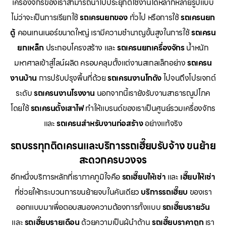
เครื่องจักรของเราสามารถนำไปประยุกต์ใช้งานได้หลากหลายรูปแบบ
ไม่ว่าจะเป็นการเรียกใช้
รถเครนยกของ
ทั่วไป หรือการใช้
รถเครนยก
ตู้
คอนเทนเนอร์ขนาดใหญ่ เรามีความชำนาญขั้นสูงในการใช้
รถเครน
ยกเหล็ก
ประกอบโครงสร้าง และ
รถเครนยกเครื่องจักร
น้ำหนัก
มหาศาลเข้าสู่ไลน์ผลิต ครอบคลุมตั้งแต่งานสเกลเล็กอย่าง
รถเครน
งานบ้าน
การปรับปรุงพื้นที่ด้วย
รถเครนงานโกดัง
ไปจนถึงโปรเจกต์
ระดับ
รถเครนงานโรงงาน
นอกจากนี้เรายังรับงานสาธารณูปโภค
โดยใช้
รถเครนตั้งเสาไฟ
ทำให้แบรนด์ของเราเป็นศูนย์รวมเครื่องจักร
และ
รถเครนสำหรับงานก่อสร้าง
อย่างแท้จริง
รถบรรทุกติดเครนและบริการรถเฮี๊ยบรับจ้าง ขนย้าย
สะดวกครบวงจร
อีกหนึ่งบริการหลักที่เราภาคภูมิใจคือ
รถเฮี๊ยบให้เช่า
และ
เฮี๊ยบให้เช่า
ที่ช่วยให้กระบวนการขนย้ายจบในคันเดียว
บริการรถเฮี๊ยบ
ของเรา
ออกแบบมาเพื่อตอบสนองความต้องการทั้งแบบ
รถเฮี๊ยบรายวัน
และ
รถเฮี๊ยบรายเดือน
ด้วยความเป็นผู้นำด้าน
รถเฮี๊ยบราคาถูก
เรา