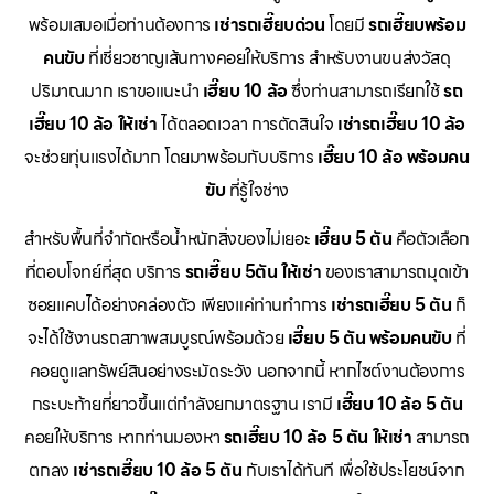
พร้อมเสมอเมื่อท่านต้องการ
เช่ารถเฮี๊ยบด่วน
โดยมี
รถเฮี๊ยบพร้อม
คนขับ
ที่เชี่ยวชาญเส้นทางคอยให้บริการ สำหรับงานขนส่งวัสดุ
ปริมาณมาก เราขอแนะนำ
เฮี๊ยบ 10 ล้อ
ซึ่งท่านสามารถเรียกใช้
รถ
เฮี๊ยบ 10 ล้อ ให้เช่า
ได้ตลอดเวลา การตัดสินใจ
เช่ารถเฮี๊ยบ 10 ล้อ
จะช่วยทุ่นแรงได้มาก โดยมาพร้อมกับบริการ
เฮี๊ยบ 10 ล้อ พร้อมคน
ขับ
ที่รู้ใจช่าง
สำหรับพื้นที่จำกัดหรือน้ำหนักสิ่งของไม่เยอะ
เฮี๊ยบ 5 ตัน
คือตัวเลือก
ที่ตอบโจทย์ที่สุด บริการ
รถเฮี๊ยบ 5ตัน ให้เช่า
ของเราสามารถมุดเข้า
ซอยแคบได้อย่างคล่องตัว เพียงแค่ท่านทำการ
เช่ารถเฮี๊ยบ 5 ตัน
ก็
จะได้ใช้งานรถสภาพสมบูรณ์พร้อมด้วย
เฮี๊ยบ 5 ตัน พร้อมคนขับ
ที่
คอยดูแลทรัพย์สินอย่างระมัดระวัง นอกจากนี้ หากไซต์งานต้องการ
กระบะท้ายที่ยาวขึ้นแต่กำลังยกมาตรฐาน เรามี
เฮี๊ยบ 10 ล้อ 5 ตัน
คอยให้บริการ หากท่านมองหา
รถเฮี๊ยบ 10 ล้อ 5 ตัน ให้เช่า
สามารถ
ตกลง
เช่ารถเฮี๊ยบ 10 ล้อ 5 ตัน
กับเราได้ทันที เพื่อใช้ประโยชน์จาก