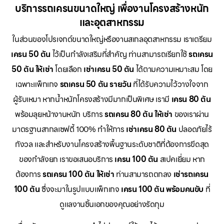
บริการรถเครนขนาดใหญ่ เพื่องานโครงสร้างหนัก
และอุตสาหกรรม
ในส่วนของโปรเจกต์ขนาดใหญ่หรืองานสเกลอุตสาหกรรม เราเตรียม
เครน 50 ตัน
ไว้เป็นกำลังเสริมที่สำคัญ ท่านสามารถเรียกใช้
รถเครน
50 ตัน ให้เช่า
โดยเลือก
เช่าเครน 50 ตัน
ได้ตามความเหมาะสม โดย
เฉพาะแพ็กเกจ
รถเครน 50 ตัน รายวัน
ที่ได้รับความไว้วางใจจาก
ผู้รับเหมา หากน้ำหนักโครงสร้างมีมากเป็นพิเศษ เรามี
เครน 80 ตัน
พร้อมลุยหน้างานหนัก บริการ
รถเครน 80 ตัน ให้เช่า
ของเราผ่าน
มาตรฐานสากลเซฟตี้ 100% ทำให้การ
เช่าเครน 80 ตัน
ปลอดภัยไร้
กังวล และสำหรับงานโครงสร้างพื้นฐานระดับชาติที่ต้องการขีดสุด
ของกำลังยก เราขอเสนอบริการ
เครน 100 ตัน
สเปคเยี่ยม หาก
ต้องการ
รถเครน 100 ตัน ให้เช่า
ท่านสามารถตกลง
เช่ารถเครน
100 ตัน
ซึ่งจะมาในรูปแบบแพ็กเกจ
เครน 100 ตัน พร้อมคนขับ
ที่
ดูแลงานชิ้นเอกของคุณอย่างรัดกุม