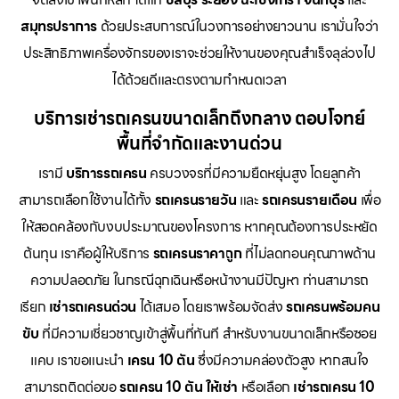
สมุทรปราการ
ด้วยประสบการณ์ในวงการอย่างยาวนาน เรามั่นใจว่า
ประสิทธิภาพเครื่องจักรของเราจะช่วยให้งานของคุณสำเร็จลุล่วงไป
ได้ด้วยดีและตรงตามกำหนดเวลา
บริการเช่ารถเครนขนาดเล็กถึงกลาง ตอบโจทย์
พื้นที่จำกัดและงานด่วน
เรามี
บริการรถเครน
ครบวงจรที่มีความยืดหยุ่นสูง โดยลูกค้า
สามารถเลือกใช้งานได้ทั้ง
รถเครนรายวัน
และ
รถเครนรายเดือน
เพื่อ
ให้สอดคล้องกับงบประมาณของโครงการ หากคุณต้องการประหยัด
ต้นทุน เราคือผู้ให้บริการ
รถเครนราคาถูก
ที่ไม่ลดทอนคุณภาพด้าน
ความปลอดภัย ในกรณีฉุกเฉินหรือหน้างานมีปัญหา ท่านสามารถ
เรียก
เช่ารถเครนด่วน
ได้เสมอ โดยเราพร้อมจัดส่ง
รถเครนพร้อมคน
ขับ
ที่มีความเชี่ยวชาญเข้าสู่พื้นที่ทันที สำหรับงานขนาดเล็กหรือซอย
แคบ เราขอแนะนำ
เครน 10 ตัน
ซึ่งมีความคล่องตัวสูง หากสนใจ
สามารถติดต่อขอ
รถเครน 10 ตัน ให้เช่า
หรือเลือก
เช่ารถเครน 10