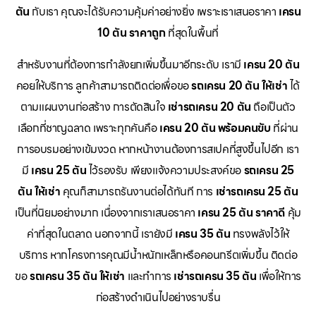
ตัน
กับเรา คุณจะได้รับความคุ้มค่าอย่างยิ่ง เพราะเราเสนอราคา
เครน
10 ตัน ราคาถูก
ที่สุดในพื้นที่
สำหรับงานที่ต้องการกำลังยกเพิ่มขึ้นมาอีกระดับ เรามี
เครน 20 ตัน
คอยให้บริการ ลูกค้าสามารถติดต่อเพื่อขอ
รถเครน 20 ตัน ให้เช่า
ได้
ตามแผนงานก่อสร้าง การตัดสินใจ
เช่ารถเครน 20 ตัน
ถือเป็นตัว
เลือกที่ชาญฉลาด เพราะทุกคันคือ
เครน 20 ตัน พร้อมคนขับ
ที่ผ่าน
การอบรมอย่างเข้มงวด หากหน้างานต้องการสเปคที่สูงขึ้นไปอีก เรา
มี
เครน 25 ตัน
ไว้รองรับ เพียงแจ้งความประสงค์ขอ
รถเครน 25
ตัน ให้เช่า
คุณก็สามารถรันงานต่อได้ทันที การ
เช่ารถเครน 25 ตัน
เป็นที่นิยมอย่างมาก เนื่องจากเราเสนอราคา
เครน 25 ตัน ราคาดี
คุ้ม
ค่าที่สุดในตลาด นอกจากนี้ เรายังมี
เครน 35 ตัน
ทรงพลังไว้ให้
บริการ หากโครงการคุณมีน้ำหนักเหล็กหรือคอนกรีตเพิ่มขึ้น ติดต่อ
ขอ
รถเครน 35 ตัน ให้เช่า
และทำการ
เช่ารถเครน 35 ตัน
เพื่อให้การ
ก่อสร้างดำเนินไปอย่างราบรื่น