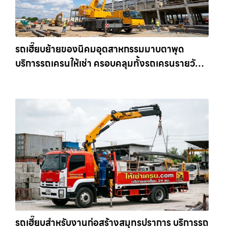
รถเฮี๊ยบย้ายของนิคมอุตสาหกรรมมาบตาพุด
บริการรถเครนให้เช่า ครอบคลุมทั้งรถเครนรายวัน
และรถเครนรายเดือน ตอบโจทย์ทุกไซต์งาน ให้เช่า
เครน.com
รถเฮี๊ยบสำหรับงานก่อสร้างสมุทรปราการ บริการรถ