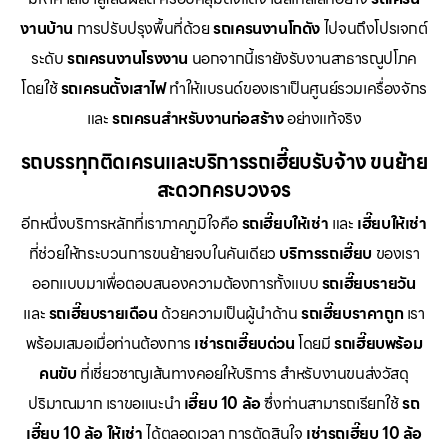
งานบ้าน
การปรับปรุงพื้นที่ด้วย
รถเครนงานโกดัง
ไปจนถึงโปรเจกต์
ระดับ
รถเครนงานโรงงาน
นอกจากนี้เรายังรับงานสาธารณูปโภค
โดยใช้
รถเครนตั้งเสาไฟ
ทำให้แบรนด์ของเราเป็นศูนย์รวมเครื่องจักร
และ
รถเครนสำหรับงานก่อสร้าง
อย่างแท้จริง
รถบรรทุกติดเครนและบริการรถเฮี๊ยบรับจ้าง ขนย้าย
สะดวกครบวงจร
อีกหนึ่งบริการหลักที่เราภาคภูมิใจคือ
รถเฮี๊ยบให้เช่า
และ
เฮี๊ยบให้เช่า
ที่ช่วยให้กระบวนการขนย้ายจบในคันเดียว
บริการรถเฮี๊ยบ
ของเรา
ออกแบบมาเพื่อตอบสนองความต้องการทั้งแบบ
รถเฮี๊ยบรายวัน
และ
รถเฮี๊ยบรายเดือน
ด้วยความเป็นผู้นำด้าน
รถเฮี๊ยบราคาถูก
เรา
พร้อมเสมอเมื่อท่านต้องการ
เช่ารถเฮี๊ยบด่วน
โดยมี
รถเฮี๊ยบพร้อม
คนขับ
ที่เชี่ยวชาญเส้นทางคอยให้บริการ สำหรับงานขนส่งวัสดุ
ปริมาณมาก เราขอแนะนำ
เฮี๊ยบ 10 ล้อ
ซึ่งท่านสามารถเรียกใช้
รถ
เฮี๊ยบ 10 ล้อ ให้เช่า
ได้ตลอดเวลา การตัดสินใจ
เช่ารถเฮี๊ยบ 10 ล้อ