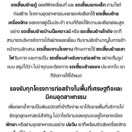
รถเฮี๊ยบย้ายตู้
ออฟฟิศเคลื่อนที่ และ
รถเฮี๊ยบยกเหล็ก
ตามไซต์
ก่อสร้าง โรงงานอุตสาหกรรมหลายแห่งเลือกใช้
รถเฮี๊ยบย้าย
เครื่องจักร
ของเราอยู่เป็นประจำ งานที่ต้องใช้ความละเอียดอ่อนสูง
อย่าง
รถเฮี๊ยบย้ายบ้านน็อคดาวน์
หรือ
รถเฮี๊ยบย้ายโกดัง
เราก็
สามารถบริหารจัดการได้อย่างยอดเยี่ยม ทีมงานยังชำนาญในการเข้า
หน้างานลักษณะ
รถเฮี๊ยบงานโรงงาน
ทักษะการใช้
รถเฮี๊ยบย้ายเสา
ไฟ
ริมทาง และการเป็น
รถเฮี๊ยบสำหรับงานก่อสร้าง
อย่างเต็มรูป
แบบ สรุปได้ว่า ไม่ว่าคุณจะต้องการ
รถเฮี๊ยบย้ายของ
ประเภทใด เรา
ก็จัดการให้ได้หมด
รองรับทุกโครงการก่อสร้างในพื้นที่เศรษฐกิจและ
นิคมอุตสาหกรรม
เพื่อตอกย้ำการเป็นพันธมิตรที่เข้าถึงง่าย เราได้ขยายพื้นที่บริการไป
ยังจุดยุทธศาสตร์สำคัญ ไม่ว่าไซต์งานของคุณจะอยู่ใจกลางเมือง
พัทยา
หรือย่านอุตสาหกรรมอย่าง
บ่อวิน
เราก็พร้อมจัดส่งเครื่องจักร