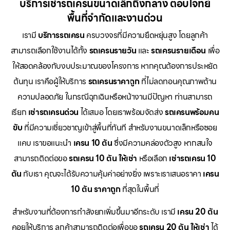
บริการเช่ารถเครนขนาดเล็กถึงกลาง ตอบโจทย์
พื้นที่จำกัดและงานด่วน
เรามี
บริการรถเครน
ครบวงจรที่มีความยืดหยุ่นสูง โดยลูกค้า
สามารถเลือกใช้งานได้ทั้ง
รถเครนรายวัน
และ
รถเครนรายเดือน
เพื่อ
ให้สอดคล้องกับงบประมาณของโครงการ หากคุณต้องการประหยัด
ต้นทุน เราคือผู้ให้บริการ
รถเครนราคาถูก
ที่ไม่ลดทอนคุณภาพด้าน
ความปลอดภัย ในกรณีฉุกเฉินหรือหน้างานมีปัญหา ท่านสามารถ
เรียก
เช่ารถเครนด่วน
ได้เสมอ โดยเราพร้อมจัดส่ง
รถเครนพร้อมคน
ขับ
ที่มีความเชี่ยวชาญเข้าสู่พื้นที่ทันที สำหรับงานขนาดเล็กหรือซอย
แคบ เราขอแนะนำ
เครน 10 ตัน
ซึ่งมีความคล่องตัวสูง หากสนใจ
สามารถติดต่อขอ
รถเครน 10 ตัน ให้เช่า
หรือเลือก
เช่ารถเครน 10
ตัน
กับเรา คุณจะได้รับความคุ้มค่าอย่างยิ่ง เพราะเราเสนอราคา
เครน
10 ตัน ราคาถูก
ที่สุดในพื้นที่
สำหรับงานที่ต้องการกำลังยกเพิ่มขึ้นมาอีกระดับ เรามี
เครน 20 ตัน
คอยให้บริการ ลูกค้าสามารถติดต่อเพื่อขอ
รถเครน 20 ตัน ให้เช่า
ได้