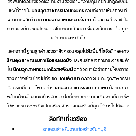
ลงพื้นที่ได้อย่างรวดเร็ว ทีมงานของเรามีความคุ้นเคยกับกฎระเบียบ
เซฟตี้ภายใน
นิคมอุตสาหกรรมอมตะนคร
รวมถึงการให้บริการแก่
ฐานการผลิตในเขต
นิคมอุตสาหกรรมศรีราชา
เป็นอย่างดี เราเข้าใจ
ความเร่งด่วนของโครงการในภาคตะวันออก จึงมุ่งเน้นการแก้ปัญหา
หน้างานอย่างฉับไว
นอกจากนี้ ฐานลูกค้าของเรายังครอบคลุมไปยังพื้นที่โลจิสติกส์อย่าง
นิคมอุตสาหกรรมท่าเรือแหลมฉบัง
และศูนย์กลางการกระจายสินค้า
ใน
นิคมอุตสาหกรรมเครือสหพัฒน์
อีกด้วย เครือข่ายการให้บริการ
ของเรายังเชื่อมโยงไปถึงเขต
นิคมพัฒนา
ตลอดจนนิคมอุตสาหกรรม
ปิโตรเคมีขนาดใหญ่อย่าง
นิคมอุตสาหกรรมมาบตาพุด
ด้วยความ
พร้อมด้านจำนวนเครื่องจักร สเปคที่หลากหลาย และทีมงานมืออาชีพ
ให้เช่าเครน.com จึงเป็นเครื่องจักรกลก่อสร้างที่คุณไว้วางใจได้เสมอ
ลิงก์ที่เกี่ยวข้อง
รถเครนสำหรับงานก่อสร้างจันทบุรี