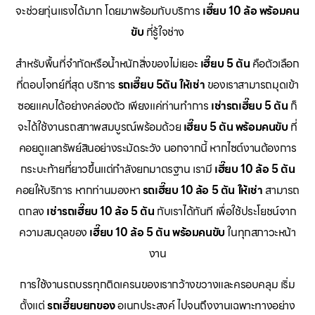
จะช่วยทุ่นแรงได้มาก โดยมาพร้อมกับบริการ
เฮี๊ยบ 10 ล้อ พร้อมคน
ขับ
ที่รู้ใจช่าง
สำหรับพื้นที่จำกัดหรือน้ำหนักสิ่งของไม่เยอะ
เฮี๊ยบ 5 ตัน
คือตัวเลือก
ที่ตอบโจทย์ที่สุด บริการ
รถเฮี๊ยบ 5ตัน ให้เช่า
ของเราสามารถมุดเข้า
ซอยแคบได้อย่างคล่องตัว เพียงแค่ท่านทำการ
เช่ารถเฮี๊ยบ 5 ตัน
ก็
จะได้ใช้งานรถสภาพสมบูรณ์พร้อมด้วย
เฮี๊ยบ 5 ตัน พร้อมคนขับ
ที่
คอยดูแลทรัพย์สินอย่างระมัดระวัง นอกจากนี้ หากไซต์งานต้องการ
กระบะท้ายที่ยาวขึ้นแต่กำลังยกมาตรฐาน เรามี
เฮี๊ยบ 10 ล้อ 5 ตัน
คอยให้บริการ หากท่านมองหา
รถเฮี๊ยบ 10 ล้อ 5 ตัน ให้เช่า
สามารถ
ตกลง
เช่ารถเฮี๊ยบ 10 ล้อ 5 ตัน
กับเราได้ทันที เพื่อใช้ประโยชน์จาก
ความสมดุลของ
เฮี๊ยบ 10 ล้อ 5 ตัน พร้อมคนขับ
ในทุกสภาวะหน้า
งาน
การใช้งานรถบรรทุกติดเครนของเรากว้างขวางและครอบคลุม เริ่ม
ตั้งแต่
รถเฮี๊ยบยกของ
อเนกประสงค์ ไปจนถึงงานเฉพาะทางอย่าง