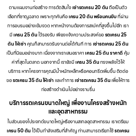
ตามแผนงานก่อสร้าง การตัดสินใจ
เช่ารถเครน 20 ตัน
ถือเป็นตัว
เลือกที่ชาญฉลาด เพราะทุกคันคือ
เครน 20 ตัน พร้อมคนขับ
ที่ผ่าน
การอบรมอย่างเข้มงวด หากหน้างานต้องการสเปคที่สูงขึ้นไปอีก เรา
มี
เครน 25 ตัน
ไว้รองรับ เพียงแจ้งความประสงค์ขอ
รถเครน 25
ตัน ให้เช่า
คุณก็สามารถรันงานต่อได้ทันที การ
เช่ารถเครน 25 ตัน
เป็นที่นิยมอย่างมาก เนื่องจากเราเสนอราคา
เครน 25 ตัน ราคาดี
คุ้ม
ค่าที่สุดในตลาด นอกจากนี้ เรายังมี
เครน 35 ตัน
ทรงพลังไว้ให้
บริการ หากโครงการคุณมีน้ำหนักเหล็กหรือคอนกรีตเพิ่มขึ้น ติดต่อ
ขอ
รถเครน 35 ตัน ให้เช่า
และทำการ
เช่ารถเครน 35 ตัน
เพื่อให้การ
ก่อสร้างดำเนินไปอย่างราบรื่น
บริการรถเครนขนาดใหญ่ เพื่องานโครงสร้างหนัก
และอุตสาหกรรม
ในส่วนของโปรเจกต์ขนาดใหญ่หรืองานสเกลอุตสาหกรรม เราเตรียม
เครน 50 ตัน
ไว้เป็นกำลังเสริมที่สำคัญ ท่านสามารถเรียกใช้
รถเครน