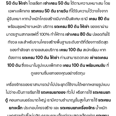
50 ตัน ให้เช่า
โดยเลือก
เช่าเครน 50 ตัน
ได้ตามความเหมาะสม โดย
เฉพาะแพ็กเกจ
รถเครน 50 ตัน รายวัน
ที่ได้รับความไว้วางใจจาก
ผู้รับเหมา หากน้ำหนักโครงสร้างมีมากเป็นพิเศษ เรามี
เครน 80 ตัน
พร้อมลุยหน้างานหนัก บริการ
รถเครน 80 ตัน ให้เช่า
ของเราผ่าน
มาตรฐานสากลเซฟตี้ 100% ทำให้การ
เช่าเครน 80 ตัน
ปลอดภัยไร้
กังวล และสำหรับงานโครงสร้างพื้นฐานระดับชาติที่ต้องการขีดสุด
ของกำลังยก เราขอเสนอบริการ
เครน 100 ตัน
สเปคเยี่ยม หาก
ต้องการ
รถเครน 100 ตัน ให้เช่า
ท่านสามารถตกลง
เช่ารถเครน
100 ตัน
ซึ่งจะมาในรูปแบบแพ็กเกจ
เครน 100 ตัน พร้อมคนขับ
ที่
ดูแลงานชิ้นเอกของคุณอย่างรัดกุม
เครื่องจักรของเราสามารถนำไปประยุกต์ใช้งานได้หลากหลายรูปแบบ
ไม่ว่าจะเป็นการเรียกใช้
รถเครนยกของ
ทั่วไป หรือการใช้
รถเครนยก
ตู้
คอนเทนเนอร์ขนาดใหญ่ เรามีความชำนาญขั้นสูงในการใช้
รถเครน
ยกเหล็ก
ประกอบโครงสร้าง และ
รถเครนยกเครื่องจักร
น้ำหนัก
มหาศาลเข้าสู่ไลน์ผลิต ครอบคลุมตั้งแต่งานสเกลเล็กอย่าง
รถเครน