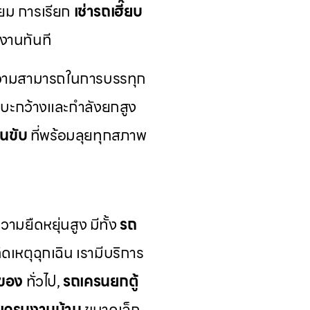
่ยม การเรียก
เช่ารถเฮี๊ยบ
งานทันที
วามสามารถในการบรรทุก
ระบะกว้างและกำลังยกสูง
คนขับ
ที่พร้อมลุยทุกสภาพ
ามยืดหยุ่นสูง มีทั้ง
รถ
เหตุฉุกเฉิน เรามีบริการ
ของ
ทั่วไป,
รถเครนยกตู้
เครนงานบ้าน
ขนาดเล็ก,