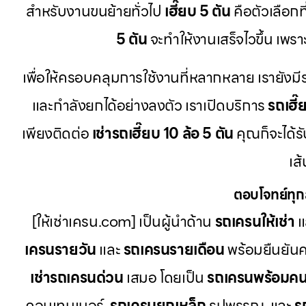
สำหรับงานขนย้ายทั่วไป
เฮี๊ยบ 5 ตัน
คือตัวเลือกที
5 ตัน
จะทำให้งานเสร็จไวขึ้น เพรา
เพื่อให้ครอบคลุมการใช้งานที่หลากหลาย เรายัง
และกำลังยกได้อย่างลงตัว เราเปิดบริการ
รถเฮี๊
เพียงติดต่อ
เช่ารถเฮี๊ยบ 10 ล้อ 5 ตัน
คุณก็จะได้
เส
ตอบโจทย์ทุก
[ให้เช่าเครน.com] เป็นผู้นำด้าน
รถเครนให้เช่า
แ
เครนรายวัน
และ
รถเครนรายเดือน
พร้อมยืนยัน
เช่ารถเครนด่วน
เสมอ โดยเป็น
รถเครนพร้อมคน
คอนเทนเนอร์,
รถเครนยกเหล็ก
รูปพรรณ, และ
ร