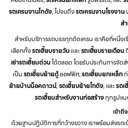
รถเครนงานโกดัง
, ไปจนถึง
รถเครนงานโรงงาน
น
สำ
สำหรับบริการรถบรรทุกติดเครน เราคือที่หนึ่งเร
เลือกทั้ง
รถเฮี๊ยบรายวัน
และ
รถเฮี๊ยบรายเดือน
ถ
เช่ารถเฮี๊ยบด่วน
ได้ตลอด โดยรับประกันการจัดส
เป็น
รถเฮี๊ยบย้ายตู้
ออฟฟิศ,
รถเฮี๊ยบยกเหล็ก
ก่
ย้ายบ้านน็อคดาวน์
,
รถเฮี๊ยบย้ายโกดัง
, และ
รถเฮ
รถเฮี๊ยบสำหรับงานก่อสร้าง
ทุกรูปแบบ
เข้าถึ
ด้วยฐานปฏิบัติการที่กว้างขวาง เราพร้อมส่งรถเข