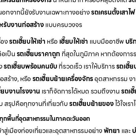
อกจากนี้ยังรับงานเฉพาะทางอย่าง
รถเครนตั้งเสาไฟ
หรับงานก่อสร้าง
แบบครบวงจร
ื่อง
รถเฮี๊ยบให้เช่า
หรือ
เฮี๊ยบให้เช่า
แบบมืออาชีพ
บริ
ือเป็น
รถเฮี๊ยบราคาถูก
ที่สุดในภูมิภาค หากต้องการ
่ง
รถเฮี๊ยบพร้อมคนขับ
ที่รวดเร็ว เราให้บริการ
รถเฮี๊
อสร้าง, หรือ
รถเฮี๊ยบย้ายเครื่องจักร
อุตสาหกรรม งา
ี๊ยบงานโรงงาน
เราก็จัดการได้หมด รวมถึงงาน
รถเฮี
 สรุปคือทุกงานที่เกี่ยวกับ
รถเฮี๊ยบย้ายของ
ไว้ใจเรา
งทุกพื้นที่อุตสาหกรรมในภาคตะวันออก
้าสู่เมืองท่องเที่ยวและอุตสาหกรรมอย่าง
พัทยา
และ
บ