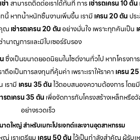
เช่า
สามารถติดต่อเราได้ทันที การ
เช่ารถเครน 10 ตัน
ี้ หากน้ำหนักชิ้นงานเพิ่มขึ้น เรามี
เครน 20 ตัน
ประส
้คุณ
เช่ารถเครน 20 ตัน
อย่างมั่นใจ เพราะทุกคันเป็น
เ
ี่ชำนาญการและมีใบเซอร์รับรอง
ัน
ซึ่งเป็นขนาดยอดนิยมในไซต์งานทั่วไป หากโครงก
ราถือเป็นการลงทุนที่คุ้มค่า เพราะเราให้ราคา
เครน 25 
น เรามี
เครน 35 ตัน
ไว้ตอบสนองความต้องการ โดยม
ช่ารถเครน 35 ตัน
เพื่อจัดการกับโครงสร้างเหล็กหรือว
อย่างรวดเร็ว
ขนาดใหญ่ สำหรับเมกะโปรเจกต์และงานอุตสาหกรรม
ญ่ เราเตรียม
เครน 50 ตัน
ไว้เป็นกำลังสำคัญ ผู้รับเ