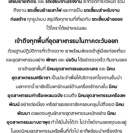
เฮี๊ยบย้ายโกดัง
, และ
รถเฮี๊ยบงานโรงงาน
เราก็จัดการได้หมด รวม
ถึงงาน
รถเฮี๊ยบย้ายเสาไฟ
และการเป็น
รถเฮี๊ยบสำหรับงาน
ก่อสร้าง
ทุกรูปแบบ สรุปคือทุกงานที่เกี่ยวกับ
รถเฮี๊ยบย้ายของ
ไว้ใจเราได้อย่างแน่นอน
เข้าถึงทุกพื้นที่อุตสาหกรรมในภาคตะวันออก
ด้วยฐานปฏิบัติการที่กว้างขวาง เราพร้อมส่งรถเข้าสู่เมืองท่องเที่ยว
และอุตสาหกรรมอย่าง
พัทยา
และ
บ่อวิน
ได้อย่างรวดเร็ว ทีมงานของ
เราเข้าออกพื้นที่
นิคมอุตสาหกรรมอมตะนคร
และ
นิคม
อุตสาหกรรมศรีราชา
เป็นประจำเพื่อให้บริการแก่โรงงานชั้นนำ
นอกจากนี้ เรายังเป็นพาร์ทเนอร์ด้านเครื่องจักรกลใน
นิคม
อุตสาหกรรมท่าเรือแหลมฉบัง
รวมถึง
นิคมอุตสาหกรรมเครือสห
พัฒน์
อย่างต่อเนื่อง เครือข่ายของเรายังครอบคลุมไปถึงเขต
นิคม
พัฒนา
ตลอดจนศูนย์กลางอุตสาหกรรมหนักอย่าง
นิคม
อุตสาหกรรมมาบตาพุด
ทำให้มั่นใจได้ว่า ไม่ว่าไซต์งานของคุณจะอยู่
ในเขตนิคมอุตสาหกรรมหรือพื้นที่ทั่วไป เราก็พร้อมนำเครื่องจักร