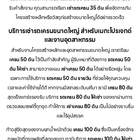
รับคำสั่งงาน คุณสามารถเรียก
เช่ารถเครน 35 ตัน
เพื่อจัดการกับ
โครงสร้างเหล็กหรือวัสดุก่อสร้างขนาดใหญ่ได้อย่างรวดเร็ว
บริการเช่ารถเครนขนาดใหญ่ สำหรับเมกะโปรเจกต์
และงานอุตสาหกรรม
สำหรับงานโครงสร้างหลักและอุตสาหกรรมขนาดใหญ่ เราเตรียม
เครน 50 ตัน
ไว้เป็นกำลังสำคัญ ผู้รับเหมาที่ต้องการ
รถเครน 50
ตัน ให้เช่า
สามารถวางแผน
เช่าเครน 50 ตัน
ได้อย่างยืดหยุ่น โดย
เฉพาะการใช้บริการ
รถเครน 50 ตัน รายวัน
ที่ช่วยให้คุณควบคุม
เวลาและค่าใช้จ่ายได้ดี หากงานมีสเกลระดับมหึมา เรามี
เครน 80 ตัน
สุดแข็งแกร่งรองรับ บริการ
รถเครน 80 ตัน ให้เช่า
ของเราผ่านการ
ตรวจสอบเซฟตี้ทุกจุด ทำให้การ
เช่าเครน 80 ตัน
เป็นไปอย่างราบรื่น
และไร้อุปสรรค
ก้าวสู่ขีดสุดของงานยกน้ำหนักด้วย
เครน 100 ตัน
ซึ่งเป็นเครื่องจักร
กลหนักที่ทรงพลังที่สุดของเรา เรามีบริการ
รถเครน 100 ตัน ให้เช่า