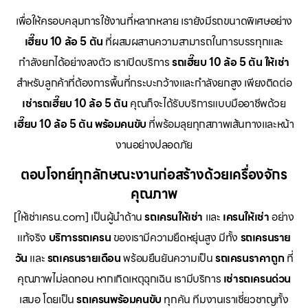
เพื่อให้ครอบคลุมการใช้งานที่หลากหลาย เรายังมีรถขนาดพิเศษอย่าง
เฮี๊ยบ 10 ล้อ 5 ตัน
ที่ผสมผสานความสามารถในการบรรทุกและ
กำลังยกได้อย่างลงตัว เราเปิดบริการ
รถเฮี๊ยบ 10 ล้อ 5 ตัน ให้เช่า
สำหรับลูกค้าที่ต้องการพื้นที่กระบะกว้างและกำลังยกสูง เพียงติดต่อ
เช่ารถเฮี๊ยบ 10 ล้อ 5 ตัน
คุณก็จะได้รับบริการแบบมืออาชีพด้วย
เฮี๊ยบ 10 ล้อ 5 ตัน พร้อมคนขับ
ที่พร้อมลุยทุกสภาพเส้นทางและหน้า
งานอย่างปลอดภัย
ตอบโจทย์ทุกลักษณะงานก่อสร้างด้วยเครื่องจักร
คุณภาพ
[ให้เช่าเครน.com] เป็นผู้นำด้าน
รถเครนให้เช่า
และ
เครนให้เช่า
อย่าง
แท้จริง
บริการรถเครน
ของเรามีความยืดหยุ่นสูง มีทั้ง
รถเครนราย
วัน
และ
รถเครนรายเดือน
พร้อมยืนยันความเป็น
รถเครนราคาถูก
ที่
คุณภาพไม่ลดทอน หากเกิดเหตุฉุกเฉิน เรามีบริการ
เช่ารถเครนด่วน
เสมอ โดยเป็น
รถเครนพร้อมคนขับ
ทุกคัน ทีมงานเราเชี่ยวชาญทั้ง