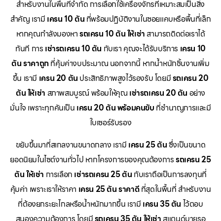
สำหรับงานในพื้นที่จำกัด การเลือกใช้เครื่องจักรที่เหมาะสมเป็นสิ่ง
สำคัญ เรามี
เครน 10 ตัน
ที่พร้อมปฏิบัติงานในซอยแคบหรือพื้นที่เล็ก
หากคุณกำลังมองหา
รถเครน 10 ตัน ให้เช่า
สามารถติดต่อเราได้
ทันที การ
เช่ารถเครน 10 ตัน
กับเรา คุณจะได้รับบริการ
เครน 10
ตัน ราคาถูก
ที่คุ้มค่างบประมาณ นอกจากนี้ หากน้ำหนักชิ้นงานเพิ่ม
ขึ้น เรามี
เครน 20 ตัน
ประสิทธิภาพสูงไว้รองรับ โดยมี
รถเครน 20
ตัน ให้เช่า
สภาพสมบูรณ์ พร้อมให้คุณ
เช่ารถเครน 20 ตัน
อย่าง
มั่นใจ เพราะทุกคันเป็น
เครน 20 ตัน พร้อมคนขับ
ที่ชำนาญการและมี
ใบเซอร์รับรอง
ขยับขึ้นมาที่สเกลงานขนาดกลาง เรามี
เครน 25 ตัน
ซึ่งเป็นขนาด
ยอดนิยมในไซต์งานทั่วไป หากโครงการของคุณต้องการ
รถเครน 25
ตัน ให้เช่า
การเลือก
เช่ารถเครน 25 ตัน
กับเราถือเป็นการลงทุนที่
คุ้มค่า เพราะเราให้ราคา
เครน 25 ตัน ราคาดี
ที่สุดในพื้นที่ สำหรับงาน
ที่ต้องยกระยะไกลหรือน้ำหนักมากขึ้น เรามี
เครน 35 ตัน
ไว้ตอบ
สนองความต้องการ โดยมี
รถเครน 35 ตัน ให้เช่า
สแตนด์บายรอ