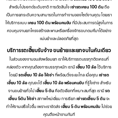
สำหรับโปรเจกต์ระดับชาติ การตัดสินใจ
เช่ารถเครน 100 ตัน
ถือ
เป็นการยกระดับความสามารถในการทำงานของไซต์งานคุณ โดยเรา
ให้บริการแบบ
เครน 100 ตัน พร้อมคนขับ
ที่มีประสบการณ์สูงในการ
ควบคุมงานยกโครงสร้างสะพานหรือเครื่องจักรขนาดมหึมาได้อย่าง
แม่นยำและปลอดภัยที่สุด
บริการรถเฮี๊ยบรับจ้าง ขนย้ายและยกจบในคันเดียว
ในส่วนของงานขนส่งพร้อมยก เราให้บริการรถบรรทุกติดเครนที่
คล่องตัว หากคุณต้องการบรรทุกหนัก เรามี
เฮี๊ยบ 10 ล้อ
ไว้บริการ
โดยมี
รถเฮี๊ยบ 10 ล้อ ให้เช่า
ที่พร้อมวิ่งระยะไกล เมื่อคุณ
เช่ารถ
เฮี๊ยบ 10 ล้อ
คุณจะได้
เฮี๊ยบ 10 ล้อ พร้อมคนขับ
ที่รู้ใจช่าง สำหรับ
งานขนย้ายทั่วไป
เฮี๊ยบ 5 ตัน
คือตัวเลือกที่เหมาะสมที่สุด เรามี
รถ
เฮี๊ยบ 5ตัน ให้เช่า
สภาพใหม่เอี่ยม การเรียก
เช่ารถเฮี๊ยบ 5 ตัน
จะ
ทำให้งานเสร็จไวขึ้น เพราะเราจัดส่ง
เฮี๊ยบ 5 ตัน พร้อมคนขับ
ไปช่วย
คุณถึงหน้างานทันที