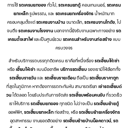
การใช้
รถเครนยกของ
ทั่วไป,
รถเครนยกตู้
คอนเทนเนอร์,
รถเครน
ยกเหล็ก
รูปพรรณ, และ
รถเครนยกเครื่องจักร
น้ำหนักมาก
ครอบคลุมตั้งแต่
รถเครนงานบ้าน
ขนาดเล็ก,
รถเครนงานโกดัง
, ไป
จนถึง
รถเครนงานโรงงาน
นอกจากนี้ยังรับงานเฉพาะทางอย่าง
รถ
เครนตั้งเสาไฟ
และเป็นศูนย์รวม
รถเครนสำหรับงานก่อสร้าง
แบบ
ครบวงจร
สำหรับบริการรถบรรทุกติดเครน เราคือที่หนึ่งเรื่อง
รถเฮี๊ยบให้เช่า
หรือ
เฮี๊ยบให้เช่า
แบบมืออาชีพ
บริการรถเฮี๊ยบ
ของเรามีให้เลือกทั้ง
รถเฮี๊ยบรายวัน
และ
รถเฮี๊ยบรายเดือน
ถือเป็น
รถเฮี๊ยบราคาถูก
ที่สุดในภูมิภาค หากต้องการรถกะทันหัน สามารถเรียก
เช่ารถเฮี๊ยบด่
วน
ได้ตลอด โดยรับประกันการจัดส่ง
รถเฮี๊ยบพร้อมคนขับ
ที่รวดเร็ว
เราให้บริการ
รถเฮี๊ยบยกของ
ทุกชนิด ไม่ว่าจะเป็น
รถเฮี๊ยบย้ายตู้
ออฟฟิศ,
รถเฮี๊ยบยกเหล็ก
ก่อสร้าง, หรือ
รถเฮี๊ยบย้ายเครื่องจักร
อุตสาหกรรม งานยอดฮิตอย่าง
รถเฮี๊ยบย้ายบ้านน็อคดาวน์
,
รถ