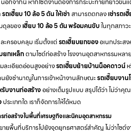
ง นอกจากนี้ หากไซต์งานต้องการกระบะท้ายที่ยาวขึ้น
า
รถเฮี๊ยบ 10 ล้อ 5 ตัน ให้เช่า
สามารถตกลง
เช่ารถเฮี
มสมดุลของ
เฮี๊ยบ 10 ล้อ 5 ตัน พร้อมคนขับ
ในทุกสภาวะ
ครอบคลุม เริ่มตั้งแต่
รถเฮี๊ยบยกของ
อเนกประสงค
ยบยกเหล็ก
ตามไซต์ก่อสร้าง โรงงานอุตสาหกรรมหลายแ
ามละเอียดอ่อนสูงอย่าง
รถเฮี๊ยบย้ายบ้านน็อคดาวน์
ห
มงานยังชำนาญในการเข้าหน้างานลักษณะ
รถเฮี๊ยบงาน
หรับงานก่อสร้าง
อย่างเต็มรูปแบบ สรุปได้ว่า ไม่ว่าค
ง
ประเภทใด เราก็จัดการให้ได้หมด
รก่อสร้างในพื้นที่เศรษฐกิจและนิคมอุตสาหกรรม
ด้ขยายพื้นที่บริการไปยังจุดยุทธศาสตร์สำคัญ ไม่ว่าไซ