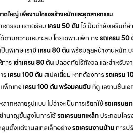
าดใหญ่ เพื่องานโครงสร้างหนักและอุตสาหกรรม
าหกรรม เราเตรียม
เครน 50 ตัน
ไว้เป็นกำลังเสริมที่
ได้ตามความเหมาะสม โดยเฉพาะแพ็กเกจ
รถเครน 50 ต
ป็นพิเศษ เรามี
เครน 80 ตัน
พร้อมลุยหน้างานหนัก บ
ห้การ
เช่าเครน 80 ตัน
ปลอดภัยไร้กังวล และสำหรับงา
การ
เครน 100 ตัน
สเปคเยี่ยม หากต้องการ
รถเครน 100
บแพ็กเกจ
เครน 100 ตัน พร้อมคนขับ
ที่ดูแลงานชิ้นเ
หลากหลายรูปแบบ ไม่ว่าจะเป็นการเรียกใช้
รถเครนย
ชำนาญขั้นสูงในการใช้
รถเครนยกเหล็ก
ประกอบโครง
คลุมตั้งแต่งานสเกลเล็กอย่าง
รถเครนงานบ้าน
การปรับ