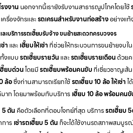
โรงงาน
นอกจากนี้เรายังรับงานสาธารณูปโภคโดยใช้
เครื่องจักรและ
รถเครนสำหรับงานก่อสร้าง
อย่างแท้จ
และบริการรถเฮี๊ยบรับจ้าง ขนย้ายสะดวกครบวงจร
เช่า
และ
เฮี๊ยบให้เช่า
ที่ช่วยให้กระบวนการขนย้ายจบใน
ทั้งแบบ
รถเฮี๊ยบรายวัน
และ
รถเฮี๊ยบรายเดือน
ด้วยคว
เฮี๊ยบด่วน
โดยมี
รถเฮี๊ยบพร้อมคนขับ
ที่เชี่ยวชาญเส
10 ล้อ
ซึ่งท่านสามารถเรียกใช้
รถเฮี๊ยบ 10 ล้อ ให้เช่า
ได
ด้มาก โดยมาพร้อมกับบริการ
เฮี๊ยบ 10 ล้อ พร้อมคนขั
บ 5 ตัน
คือตัวเลือกที่ตอบโจทย์ที่สุด บริการ
รถเฮี๊ยบ 5ต
ทำการ
เช่ารถเฮี๊ยบ 5 ตัน
ก็จะได้ใช้งานรถสภาพสมบูรณ