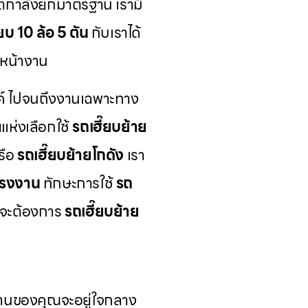
แต่กำลังยกมาตรฐาน เรามี
๊ยบ 10 ล้อ 5 ตัน
กับเราได้
หน้างาน
์ ไปจนถึงงานเฉพาะทาง
ห่งเลือกใช้
รถเฮี๊ยบย้าย
รือ
รถเฮี๊ยบย้ายโกดัง
เรา
โรงงาน
ทักษะการใช้
รถ
ุณจะต้องการ
รถเฮี๊ยบย้าย
ต์งานของคุณจะอยู่ใจกลาง