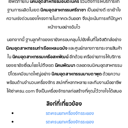
เซฟตี้ภายใน
นิคมอุตสาหกรรมอมตะนคร
รวมถึงการให้บริการแก่
ฐานการผลิตในเขต
นิคมอุตสาหกรรมศรีราชา
เป็นอย่างดี เราเข้าใจ
ความเร่งด่วนของโครงการในภาคตะวันออก จึงมุ่งเน้นการแก้ปัญหา
หน้างานอย่างฉับไว
นอกจากนี้ ฐานลูกค้าของเรายังครอบคลุมไปยังพื้นที่โลจิสติกส์อย่าง
นิคมอุตสาหกรรมท่าเรือแหลมฉบัง
และศูนย์กลางการกระจายสินค้า
ใน
นิคมอุตสาหกรรมเครือสหพัฒน์
อีกด้วย เครือข่ายการให้บริการ
ของเรายังเชื่อมโยงไปถึงเขต
นิคมพัฒนา
ตลอดจนนิคมอุตสาหกรรม
ปิโตรเคมีขนาดใหญ่อย่าง
นิคมอุตสาหกรรมมาบตาพุด
ด้วยความ
พร้อมด้านจำนวนเครื่องจักร สเปคที่หลากหลาย และทีมงานมืออาชีพ
ให้เช่าเครน.com จึงเป็นเครื่องจักรกลก่อสร้างที่คุณไว้วางใจได้เสมอ
ลิงก์ที่เกี่ยวข้อง
รถเครนยกเครื่องจักรระยอง
รถเครนยกเครื่องจักรระยอง