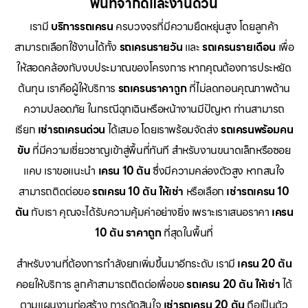
พื้นที่จำกัดและงานด่วน
เรามี
บริการรถเครน
ครบวงจรที่มีความยืดหยุ่นสูง โดยลูกค้า
สามารถเลือกใช้งานได้ทั้ง
รถเครนรายวัน
และ
รถเครนรายเดือน
เพื่อ
ให้สอดคล้องกับงบประมาณของโครงการ หากคุณต้องการประหยัด
ต้นทุน เราคือผู้ให้บริการ
รถเครนราคาถูก
ที่ไม่ลดทอนคุณภาพด้าน
ความปลอดภัย ในกรณีฉุกเฉินหรือหน้างานมีปัญหา ท่านสามารถ
เรียก
เช่ารถเครนด่วน
ได้เสมอ โดยเราพร้อมจัดส่ง
รถเครนพร้อมคน
ขับ
ที่มีความเชี่ยวชาญเข้าสู่พื้นที่ทันที สำหรับงานขนาดเล็กหรือซอย
แคบ เราขอแนะนำ
เครน 10 ตัน
ซึ่งมีความคล่องตัวสูง หากสนใจ
สามารถติดต่อขอ
รถเครน 10 ตัน ให้เช่า
หรือเลือก
เช่ารถเครน 10
ตัน
กับเรา คุณจะได้รับความคุ้มค่าอย่างยิ่ง เพราะเราเสนอราคา
เครน
10 ตัน ราคาถูก
ที่สุดในพื้นที่
สำหรับงานที่ต้องการกำลังยกเพิ่มขึ้นมาอีกระดับ เรามี
เครน 20 ตัน
คอยให้บริการ ลูกค้าสามารถติดต่อเพื่อขอ
รถเครน 20 ตัน ให้เช่า
ได้
ตามแผนงานก่อสร้าง การตัดสินใจ
เช่ารถเครน 20 ตัน
ถือเป็นตัว