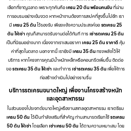
เลือกที่ชาญฉลาด เพราะทุกคันคือ
เครน 20 ตัน พร้อมคนขับ
ที่ผ่าน
การอบรมอย่างเข้มงวด หากหน้างานต้องการสเปคที่สูงขึ้นไปอีก เรา
มี
เครน 25 ตัน
ไว้รองรับ เพียงแจ้งความประสงค์ขอ
รถเครน 25
ตัน ให้เช่า
คุณก็สามารถรันงานต่อได้ทันที การ
เช่ารถเครน 25 ตัน
เป็นที่นิยมอย่างมาก เนื่องจากเราเสนอราคา
เครน 25 ตัน ราคาดี
คุ้ม
ค่าที่สุดในตลาด นอกจากนี้ เรายังมี
เครน 35 ตัน
ทรงพลังไว้ให้
บริการ หากโครงการคุณมีน้ำหนักเหล็กหรือคอนกรีตเพิ่มขึ้น ติดต่อ
ขอ
รถเครน 35 ตัน ให้เช่า
และทำการ
เช่ารถเครน 35 ตัน
เพื่อให้การ
ก่อสร้างดำเนินไปอย่างราบรื่น
บริการรถเครนขนาดใหญ่ เพื่องานโครงสร้างหนัก
และอุตสาหกรรม
ในส่วนของโปรเจกต์ขนาดใหญ่หรืองานสเกลอุตสาหกรรม เราเตรียม
เครน 50 ตัน
ไว้เป็นกำลังเสริมที่สำคัญ ท่านสามารถเรียกใช้
รถเครน
50 ตัน ให้เช่า
โดยเลือก
เช่าเครน 50 ตัน
ได้ตามความเหมาะสม โดย