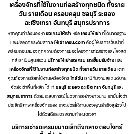
เครื่องจักรที่ใช้ในงานก่อสร้างทุกชนิด ทั้งราย
วัน รายเดือน ครอบคลุม ชลบุรี ระยอง
ฉะเชิงเทรา จันทบุรี สมุทรปราการ
หากคุณกำลังมองหา
รถเครนให้เช่า
หรือ
เครนให้เช่า
ที่ได้มาตรฐาน
และปลอดภัยระดับสากล
ให้เช่าเครน.com
คือผู้ให้บริการชั้นนำที่
พร้อมตอบสนองทุกความต้องการของโครงการก่อสร้างและโลจิสติ
กส์ เราเป็นศูนย์รวม
บริการให้เช่ารถเครน รถเฮี๊ยบรับจ้าง และ
เครื่องจักรที่ใช้ในงานก่อสร้างทุกชนิด ทั้งรายวัน รายเดือน
หาก
คุณต้องการเรียกใช้งานเครื่องจักร
ใกล้ฉัน
เรามีทีมงานสแตนด์บาย
จัดส่งเข้าพื้นที่หลัก ได้แก่
ชลบุรี ระยอง ฉะเชิงเทรา จันทบุรี
และ
สมุทรปราการ
ด้วยประสบการณ์ในวงการอย่างยาวนาน เรามั่นใจว่า
ประสิทธิภาพเครื่องจักรของเราจะช่วยให้งานของคุณสำเร็จลุล่วงไป
ได้ด้วยดีและตรงตามกำหนดเวลา
บริการเช่ารถเครนขนาดเล็กถึงกลาง ตอบโจทย์