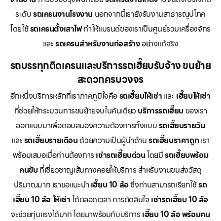
ระดับ
รถเครนงานโรงงาน
นอกจากนี้เรายังรับงานสาธารณูปโภค
โดยใช้
รถเครนตั้งเสาไฟ
ทำให้แบรนด์ของเราเป็นศูนย์รวมเครื่องจักร
และ
รถเครนสำหรับงานก่อสร้าง
อย่างแท้จริง
รถบรรทุกติดเครนและบริการรถเฮี๊ยบรับจ้าง ขนย้าย
สะดวกครบวงจร
อีกหนึ่งบริการหลักที่เราภาคภูมิใจคือ
รถเฮี๊ยบให้เช่า
และ
เฮี๊ยบให้เช่า
ที่ช่วยให้กระบวนการขนย้ายจบในคันเดียว
บริการรถเฮี๊ยบ
ของเรา
ออกแบบมาเพื่อตอบสนองความต้องการทั้งแบบ
รถเฮี๊ยบรายวัน
และ
รถเฮี๊ยบรายเดือน
ด้วยความเป็นผู้นำด้าน
รถเฮี๊ยบราคาถูก
เรา
พร้อมเสมอเมื่อท่านต้องการ
เช่ารถเฮี๊ยบด่วน
โดยมี
รถเฮี๊ยบพร้อม
คนขับ
ที่เชี่ยวชาญเส้นทางคอยให้บริการ สำหรับงานขนส่งวัสดุ
ปริมาณมาก เราขอแนะนำ
เฮี๊ยบ 10 ล้อ
ซึ่งท่านสามารถเรียกใช้
รถ
เฮี๊ยบ 10 ล้อ ให้เช่า
ได้ตลอดเวลา การตัดสินใจ
เช่ารถเฮี๊ยบ 10 ล้อ
จะช่วยทุ่นแรงได้มาก โดยมาพร้อมกับบริการ
เฮี๊ยบ 10 ล้อ พร้อมคน