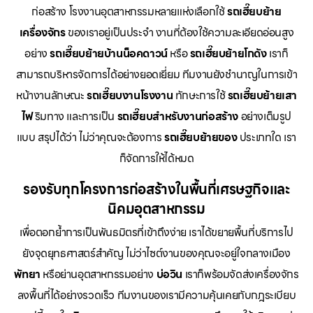
ก่อสร้าง โรงงานอุตสาหกรรมหลายแห่งเลือกใช้
รถเฮี๊ยบย้าย
เครื่องจักร
ของเราอยู่เป็นประจำ งานที่ต้องใช้ความละเอียดอ่อนสูง
อย่าง
รถเฮี๊ยบย้ายบ้านน็อคดาวน์
หรือ
รถเฮี๊ยบย้ายโกดัง
เราก็
สามารถบริหารจัดการได้อย่างยอดเยี่ยม ทีมงานยังชำนาญในการเข้า
หน้างานลักษณะ
รถเฮี๊ยบงานโรงงาน
ทักษะการใช้
รถเฮี๊ยบย้ายเสา
ไฟ
ริมทาง และการเป็น
รถเฮี๊ยบสำหรับงานก่อสร้าง
อย่างเต็มรูป
แบบ สรุปได้ว่า ไม่ว่าคุณจะต้องการ
รถเฮี๊ยบย้ายของ
ประเภทใด เรา
ก็จัดการให้ได้หมด
รองรับทุกโครงการก่อสร้างในพื้นที่เศรษฐกิจและ
นิคมอุตสาหกรรม
เพื่อตอกย้ำการเป็นพันธมิตรที่เข้าถึงง่าย เราได้ขยายพื้นที่บริการไป
ยังจุดยุทธศาสตร์สำคัญ ไม่ว่าไซต์งานของคุณจะอยู่ใจกลางเมือง
พัทยา
หรือย่านอุตสาหกรรมอย่าง
บ่อวิน
เราก็พร้อมจัดส่งเครื่องจักร
ลงพื้นที่ได้อย่างรวดเร็ว ทีมงานของเรามีความคุ้นเคยกับกฎระเบียบ