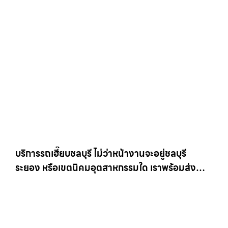
เครนรายเดือน ตอบโจทย์ทุกไซต์งาน ให้เช่า
เครน.com
บริการรถเฮี๊ยบชลบุรี ไม่ว่าหน้างานจะอยู่ชลบุรี
ระยอง หรือเขตนิคมอุตสาหกรรมใด เราพร้อมส่งรถ
เข้าหน้างานทันที ให้เช่าเครน.com