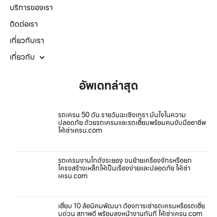
บริการของเรา
ติดต่อเรา
เกี่ยวกับเรา
เกี่ยวกับ
อัพเดทล่าสุด
รถเครน 50 ตัน รายวันฉะเชิงเทรา มั่นใจในความ
ปลอดภัย ด้วยรถเครนและรถเฮี๊ยบพร้อมคนขับมืออาชีพ
ให้เช่าเครน.com
รถเครนงานโกดังระยอง ขนย้ายเครื่องจักรหรือยก
โครงสร้างเหล็กให้เป็นเรื่องง่ายและปลอดภัย ให้เช่า
เครน.com
เฮี๊ยบ 10 ล้อนิคมพัฒนา ต้องการเช่ารถเครนหรือรถเฮี๊ย
บด่วน สภาพดี พร้อมลงหน้างานทันที ให้เช่าเครน.com