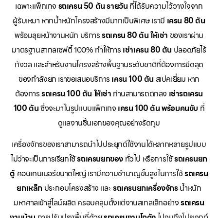
เฉพาะแพ็กเกจ
รถเครน 50 ตัน รายวัน
ที่ได้รับความไว้วางใจจาก
ผู้รับเหมา หากน้ำหนักโครงสร้างมีมากเป็นพิเศษ เรามี
เครน 80 ตัน
พร้อมลุยหน้างานหนัก บริการ
รถเครน 80 ตัน ให้เช่า
ของเราผ่าน
มาตรฐานสากลเซฟตี้ 100% ทำให้การ
เช่าเครน 80 ตัน
ปลอดภัยไร้
กังวล และสำหรับงานโครงสร้างพื้นฐานระดับชาติที่ต้องการขีดสุด
ของกำลังยก เราขอเสนอบริการ
เครน 100 ตัน
สเปคเยี่ยม หาก
ต้องการ
รถเครน 100 ตัน ให้เช่า
ท่านสามารถตกลง
เช่ารถเครน
100 ตัน
ซึ่งจะมาในรูปแบบแพ็กเกจ
เครน 100 ตัน พร้อมคนขับ
ที่
ดูแลงานชิ้นเอกของคุณอย่างรัดกุม
เครื่องจักรของเราสามารถนำไปประยุกต์ใช้งานได้หลากหลายรูปแบบ
ไม่ว่าจะเป็นการเรียกใช้
รถเครนยกของ
ทั่วไป หรือการใช้
รถเครนยก
ตู้
คอนเทนเนอร์ขนาดใหญ่ เรามีความชำนาญขั้นสูงในการใช้
รถเครน
ยกเหล็ก
ประกอบโครงสร้าง และ
รถเครนยกเครื่องจักร
น้ำหนัก
มหาศาลเข้าสู่ไลน์ผลิต ครอบคลุมตั้งแต่งานสเกลเล็กอย่าง
รถเครน
งานบ้าน
การปรับปรุงพื้นที่ด้วย
รถเครนงานโกดัง
ไปจนถึงโปรเจกต์