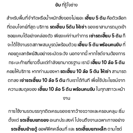
ขับ
ที่รู้ใจช่าง
สำหรับพื้นที่จำกัดหรือน้ำหนักสิ่งของไม่เยอะ
เฮี๊ยบ 5 ตัน
คือตัวเลือก
ที่ตอบโจทย์ที่สุด บริการ
รถเฮี๊ยบ 5ตัน ให้เช่า
ของเราสามารถมุดเข้า
ซอยแคบได้อย่างคล่องตัว เพียงแค่ท่านทำการ
เช่ารถเฮี๊ยบ 5 ตัน
ก็
จะได้ใช้งานรถสภาพสมบูรณ์พร้อมด้วย
เฮี๊ยบ 5 ตัน พร้อมคนขับ
ที่
คอยดูแลทรัพย์สินอย่างระมัดระวัง นอกจากนี้ หากไซต์งานต้องการ
กระบะท้ายที่ยาวขึ้นแต่กำลังยกมาตรฐาน เรามี
เฮี๊ยบ 10 ล้อ 5 ตัน
คอยให้บริการ หากท่านมองหา
รถเฮี๊ยบ 10 ล้อ 5 ตัน ให้เช่า
สามารถ
ตกลง
เช่ารถเฮี๊ยบ 10 ล้อ 5 ตัน
กับเราได้ทันที เพื่อใช้ประโยชน์จาก
ความสมดุลของ
เฮี๊ยบ 10 ล้อ 5 ตัน พร้อมคนขับ
ในทุกสภาวะหน้า
งาน
การใช้งานรถบรรทุกติดเครนของเรากว้างขวางและครอบคลุม เริ่ม
ตั้งแต่
รถเฮี๊ยบยกของ
อเนกประสงค์ ไปจนถึงงานเฉพาะทางอย่าง
รถเฮี๊ยบย้ายตู้
ออฟฟิศเคลื่อนที่ และ
รถเฮี๊ยบยกเหล็ก
ตามไซต์