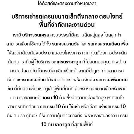
ได้ด้วยดีและตรงตามกำหนดเวลา
บริการเช่ารถเครนขนาดเล็กถึงกลาง ตอบโจทย์
พื้นที่จำกัดและงานด่วน
เรามี
บริการรถเครน
ครบวงจรที่มีความยืดหยุ่นสูง โดยลูกค้า
สามารถเลือกใช้งานได้ทั้ง
รถเครนรายวัน
และ
รถเครนรายเดือน
เพื่อ
ให้สอดคล้องกับงบประมาณของโครงการ หากคุณต้องการประหยัด
ต้นทุน เราคือผู้ให้บริการ
รถเครนราคาถูก
ที่ไม่ลดทอนคุณภาพด้าน
ความปลอดภัย ในกรณีฉุกเฉินหรือหน้างานมีปัญหา ท่านสามารถ
เรียก
เช่ารถเครนด่วน
ได้เสมอ โดยเราพร้อมจัดส่ง
รถเครนพร้อมคน
ขับ
ที่มีความเชี่ยวชาญเข้าสู่พื้นที่ทันที สำหรับงานขนาดเล็กหรือซอย
แคบ เราขอแนะนำ
เครน 10 ตัน
ซึ่งมีความคล่องตัวสูง หากสนใจ
สามารถติดต่อขอ
รถเครน 10 ตัน ให้เช่า
หรือเลือก
เช่ารถเครน 10
ตัน
กับเรา คุณจะได้รับความคุ้มค่าอย่างยิ่ง เพราะเราเสนอราคา
เครน
10 ตัน ราคาถูก
ที่สุดในพื้นที่