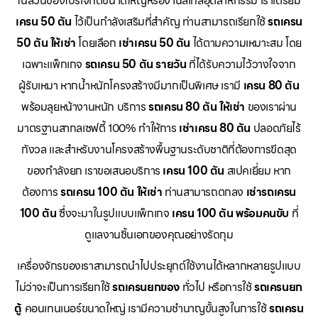
ในส่วนของโปรเจกต์ขนาดใหญ่หรืองานสเกลอุตสาหกรรม เราเตรียม
เครน 50 ตัน
ไว้เป็นกำลังเสริมที่สำคัญ ท่านสามารถเรียกใช้
รถเครน
50 ตัน ให้เช่า
โดยเลือก
เช่าเครน 50 ตัน
ได้ตามความเหมาะสม โดย
เฉพาะแพ็กเกจ
รถเครน 50 ตัน รายวัน
ที่ได้รับความไว้วางใจจาก
ผู้รับเหมา หากน้ำหนักโครงสร้างมีมากเป็นพิเศษ เรามี
เครน 80 ตัน
พร้อมลุยหน้างานหนัก บริการ
รถเครน 80 ตัน ให้เช่า
ของเราผ่าน
มาตรฐานสากลเซฟตี้ 100% ทำให้การ
เช่าเครน 80 ตัน
ปลอดภัยไร้
กังวล และสำหรับงานโครงสร้างพื้นฐานระดับชาติที่ต้องการขีดสุด
ของกำลังยก เราขอเสนอบริการ
เครน 100 ตัน
สเปคเยี่ยม หาก
ต้องการ
รถเครน 100 ตัน ให้เช่า
ท่านสามารถตกลง
เช่ารถเครน
100 ตัน
ซึ่งจะมาในรูปแบบแพ็กเกจ
เครน 100 ตัน พร้อมคนขับ
ที่
ดูแลงานชิ้นเอกของคุณอย่างรัดกุม
เครื่องจักรของเราสามารถนำไปประยุกต์ใช้งานได้หลากหลายรูปแบบ
ไม่ว่าจะเป็นการเรียกใช้
รถเครนยกของ
ทั่วไป หรือการใช้
รถเครนยก
ตู้
คอนเทนเนอร์ขนาดใหญ่ เรามีความชำนาญขั้นสูงในการใช้
รถเครน