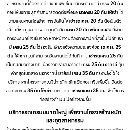
สำหรับงานที่ต้องการกำลังยกเพิ่มขึ้นมาอีกระดับ เรามี
เครน 20 ตัน
คอยให้บริการ ลูกค้าสามารถติดต่อเพื่อขอ
รถเครน 20 ตัน ให้เช่า
ได้
ตามแผนงานก่อสร้าง การตัดสินใจ
เช่ารถเครน 20 ตัน
ถือเป็นตัว
เลือกที่ชาญฉลาด เพราะทุกคันคือ
เครน 20 ตัน พร้อมคนขับ
ที่ผ่าน
การอบรมอย่างเข้มงวด หากหน้างานต้องการสเปคที่สูงขึ้นไปอีก เรา
มี
เครน 25 ตัน
ไว้รองรับ เพียงแจ้งความประสงค์ขอ
รถเครน 25
ตัน ให้เช่า
คุณก็สามารถรันงานต่อได้ทันที การ
เช่ารถเครน 25 ตัน
เป็นที่นิยมอย่างมาก เนื่องจากเราเสนอราคา
เครน 25 ตัน ราคาดี
คุ้ม
ค่าที่สุดในตลาด นอกจากนี้ เรายังมี
เครน 35 ตัน
ทรงพลังไว้ให้
บริการ หากโครงการคุณมีน้ำหนักเหล็กหรือคอนกรีตเพิ่มขึ้น ติดต่อ
ขอ
รถเครน 35 ตัน ให้เช่า
และทำการ
เช่ารถเครน 35 ตัน
เพื่อให้การ
ก่อสร้างดำเนินไปอย่างราบรื่น
บริการรถเครนขนาดใหญ่ เพื่องานโครงสร้างหนัก
และอุตสาหกรรม