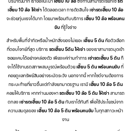
ปริมาณมาก เราขอแนะนำ
เฮี๊ยบ 10 ล้อ
ซึ่งท่านสามารถเรียกใช้
รถ
เฮี๊ยบ 10 ล้อ ให้เช่า
ได้ตลอดเวลา การตัดสินใจ
เช่ารถเฮี๊ยบ 10 ล้อ
จะช่วยทุ่นแรงได้มาก โดยมาพร้อมกับบริการ
เฮี๊ยบ 10 ล้อ พร้อมคน
ขับ
ที่รู้ใจช่าง
สำหรับพื้นที่จำกัดหรือน้ำหนักสิ่งของไม่เยอะ
เฮี๊ยบ 5 ตัน
คือตัวเลือก
ที่ตอบโจทย์ที่สุด บริการ
รถเฮี๊ยบ 5ตัน ให้เช่า
ของเราสามารถมุดเข้า
ซอยแคบได้อย่างคล่องตัว เพียงแค่ท่านทำการ
เช่ารถเฮี๊ยบ 5 ตัน
ก็
จะได้ใช้งานรถสภาพสมบูรณ์พร้อมด้วย
เฮี๊ยบ 5 ตัน พร้อมคนขับ
ที่
คอยดูแลทรัพย์สินอย่างระมัดระวัง นอกจากนี้ หากไซต์งานต้องการ
กระบะท้ายที่ยาวขึ้นแต่กำลังยกมาตรฐาน เรามี
เฮี๊ยบ 10 ล้อ 5 ตัน
คอยให้บริการ หากท่านมองหา
รถเฮี๊ยบ 10 ล้อ 5 ตัน ให้เช่า
สามารถ
ตกลง
เช่ารถเฮี๊ยบ 10 ล้อ 5 ตัน
กับเราได้ทันที เพื่อใช้ประโยชน์จาก
ความสมดุลของ
เฮี๊ยบ 10 ล้อ 5 ตัน พร้อมคนขับ
ในทุกสภาวะหน้า
งาน