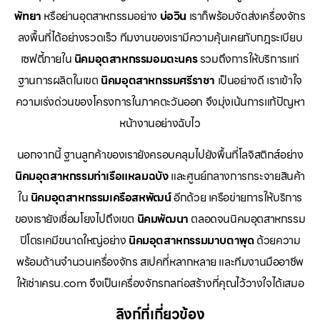
พัทยา
หรือย่านอุตสาหกรรมอย่าง
บ่อวิน
เราก็พร้อมจัดส่งเครื่องจักร
ลงพื้นที่ได้อย่างรวดเร็ว ทีมงานของเรามีความคุ้นเคยกับกฎระเบียบ
เซฟตี้ภายใน
นิคมอุตสาหกรรมอมตะนคร
รวมถึงการให้บริการแก่
ฐานการผลิตในเขต
นิคมอุตสาหกรรมศรีราชา
เป็นอย่างดี เราเข้าใจ
ความเร่งด่วนของโครงการในภาคตะวันออก จึงมุ่งเน้นการแก้ปัญหา
หน้างานอย่างฉับไว
นอกจากนี้ ฐานลูกค้าของเรายังครอบคลุมไปยังพื้นที่โลจิสติกส์อย่าง
นิคมอุตสาหกรรมท่าเรือแหลมฉบัง
และศูนย์กลางการกระจายสินค้า
ใน
นิคมอุตสาหกรรมเครือสหพัฒน์
อีกด้วย เครือข่ายการให้บริการ
ของเรายังเชื่อมโยงไปถึงเขต
นิคมพัฒนา
ตลอดจนนิคมอุตสาหกรรม
ปิโตรเคมีขนาดใหญ่อย่าง
นิคมอุตสาหกรรมมาบตาพุด
ด้วยความ
พร้อมด้านจำนวนเครื่องจักร สเปคที่หลากหลาย และทีมงานมืออาชีพ
ให้เช่าเครน.com จึงเป็นเครื่องจักรกลก่อสร้างที่คุณไว้วางใจได้เสมอ
ลิงก์ที่เกี่ยวข้อง