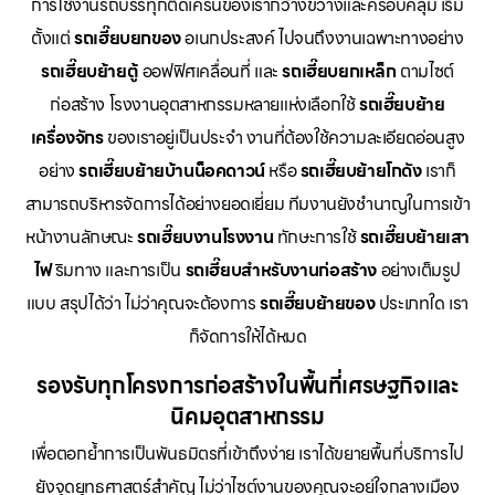
การใช้งานรถบรรทุกติดเครนของเรากว้างขวางและครอบคลุม เริ่ม
ตั้งแต่
รถเฮี๊ยบยกของ
อเนกประสงค์ ไปจนถึงงานเฉพาะทางอย่าง
รถเฮี๊ยบย้ายตู้
ออฟฟิศเคลื่อนที่ และ
รถเฮี๊ยบยกเหล็ก
ตามไซต์
ก่อสร้าง โรงงานอุตสาหกรรมหลายแห่งเลือกใช้
รถเฮี๊ยบย้าย
เครื่องจักร
ของเราอยู่เป็นประจำ งานที่ต้องใช้ความละเอียดอ่อนสูง
อย่าง
รถเฮี๊ยบย้ายบ้านน็อคดาวน์
หรือ
รถเฮี๊ยบย้ายโกดัง
เราก็
สามารถบริหารจัดการได้อย่างยอดเยี่ยม ทีมงานยังชำนาญในการเข้า
หน้างานลักษณะ
รถเฮี๊ยบงานโรงงาน
ทักษะการใช้
รถเฮี๊ยบย้ายเสา
ไฟ
ริมทาง และการเป็น
รถเฮี๊ยบสำหรับงานก่อสร้าง
อย่างเต็มรูป
แบบ สรุปได้ว่า ไม่ว่าคุณจะต้องการ
รถเฮี๊ยบย้ายของ
ประเภทใด เรา
ก็จัดการให้ได้หมด
รองรับทุกโครงการก่อสร้างในพื้นที่เศรษฐกิจและ
นิคมอุตสาหกรรม
เพื่อตอกย้ำการเป็นพันธมิตรที่เข้าถึงง่าย เราได้ขยายพื้นที่บริการไป
ยังจุดยุทธศาสตร์สำคัญ ไม่ว่าไซต์งานของคุณจะอยู่ใจกลางเมือง