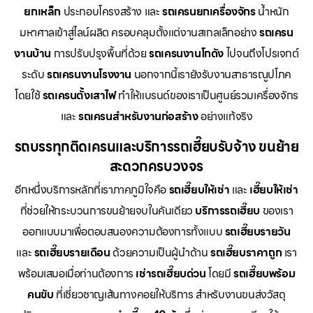
ยกเหล็ก
ประกอบโครงสร้าง และ
รถเครนยกเครื่องจักร
น้ำหนัก
มหาศาลเข้าสู่ไลน์ผลิต ครอบคลุมตั้งแต่งานสเกลเล็กอย่าง
รถเครน
งานบ้าน
การปรับปรุงพื้นที่ด้วย
รถเครนงานโกดัง
ไปจนถึงโปรเจกต์
ระดับ
รถเครนงานโรงงาน
นอกจากนี้เรายังรับงานสาธารณูปโภค
โดยใช้
รถเครนตั้งเสาไฟ
ทำให้แบรนด์ของเราเป็นศูนย์รวมเครื่องจักร
และ
รถเครนสำหรับงานก่อสร้าง
อย่างแท้จริง
รถบรรทุกติดเครนและบริการรถเฮี๊ยบรับจ้าง ขนย้าย
สะดวกครบวงจร
อีกหนึ่งบริการหลักที่เราภาคภูมิใจคือ
รถเฮี๊ยบให้เช่า
และ
เฮี๊ยบให้เช่า
ที่ช่วยให้กระบวนการขนย้ายจบในคันเดียว
บริการรถเฮี๊ยบ
ของเรา
ออกแบบมาเพื่อตอบสนองความต้องการทั้งแบบ
รถเฮี๊ยบรายวัน
และ
รถเฮี๊ยบรายเดือน
ด้วยความเป็นผู้นำด้าน
รถเฮี๊ยบราคาถูก
เรา
พร้อมเสมอเมื่อท่านต้องการ
เช่ารถเฮี๊ยบด่วน
โดยมี
รถเฮี๊ยบพร้อม
คนขับ
ที่เชี่ยวชาญเส้นทางคอยให้บริการ สำหรับงานขนส่งวัสดุ