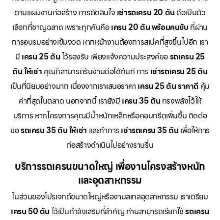
ตามแผนงานก่อสร้าง การตัดสินใจ
เช่ารถเครน 20 ตัน
ถือเป็นตัว
เลือกที่ชาญฉลาด เพราะทุกคันคือ
เครน 20 ตัน พร้อมคนขับ
ที่ผ่าน
การอบรมอย่างเข้มงวด หากหน้างานต้องการสเปคที่สูงขึ้นไปอีก เรา
มี
เครน 25 ตัน
ไว้รองรับ เพียงแจ้งความประสงค์ขอ
รถเครน 25
ตัน ให้เช่า
คุณก็สามารถรันงานต่อได้ทันที การ
เช่ารถเครน 25 ตัน
เป็นที่นิยมอย่างมาก เนื่องจากเราเสนอราคา
เครน 25 ตัน ราคาดี
คุ้ม
ค่าที่สุดในตลาด นอกจากนี้ เรายังมี
เครน 35 ตัน
ทรงพลังไว้ให้
บริการ หากโครงการคุณมีน้ำหนักเหล็กหรือคอนกรีตเพิ่มขึ้น ติดต่อ
ขอ
รถเครน 35 ตัน ให้เช่า
และทำการ
เช่ารถเครน 35 ตัน
เพื่อให้การ
ก่อสร้างดำเนินไปอย่างราบรื่น
บริการรถเครนขนาดใหญ่ เพื่องานโครงสร้างหนัก
และอุตสาหกรรม
ในส่วนของโปรเจกต์ขนาดใหญ่หรืองานสเกลอุตสาหกรรม เราเตรียม
เครน 50 ตัน
ไว้เป็นกำลังเสริมที่สำคัญ ท่านสามารถเรียกใช้
รถเครน