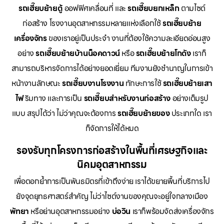
รถเฮี๊ยบย้ายตู้
ออฟฟิศเคลื่อนที่ และ
รถเฮี๊ยบยกเหล็ก
ตามไซต์
ก่อสร้าง โรงงานอุตสาหกรรมหลายแห่งเลือกใช้
รถเฮี๊ยบย้าย
เครื่องจักร
ของเราอยู่เป็นประจำ งานที่ต้องใช้ความละเอียดอ่อนสูง
อย่าง
รถเฮี๊ยบย้ายบ้านน็อคดาวน์
หรือ
รถเฮี๊ยบย้ายโกดัง
เราก็
สามารถบริหารจัดการได้อย่างยอดเยี่ยม ทีมงานยังชำนาญในการเข้า
หน้างานลักษณะ
รถเฮี๊ยบงานโรงงาน
ทักษะการใช้
รถเฮี๊ยบย้ายเสา
ไฟ
ริมทาง และการเป็น
รถเฮี๊ยบสำหรับงานก่อสร้าง
อย่างเต็มรูป
แบบ สรุปได้ว่า ไม่ว่าคุณจะต้องการ
รถเฮี๊ยบย้ายของ
ประเภทใด เรา
ก็จัดการให้ได้หมด
รองรับทุกโครงการก่อสร้างในพื้นที่เศรษฐกิจและ
นิคมอุตสาหกรรม
เพื่อตอกย้ำการเป็นพันธมิตรที่เข้าถึงง่าย เราได้ขยายพื้นที่บริการไป
ยังจุดยุทธศาสตร์สำคัญ ไม่ว่าไซต์งานของคุณจะอยู่ใจกลางเมือง
พัทยา
หรือย่านอุตสาหกรรมอย่าง
บ่อวิน
เราก็พร้อมจัดส่งเครื่องจักร