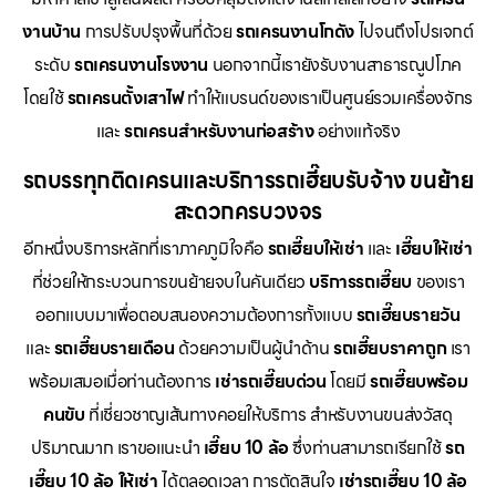
งานบ้าน
การปรับปรุงพื้นที่ด้วย
รถเครนงานโกดัง
ไปจนถึงโปรเจกต์
ระดับ
รถเครนงานโรงงาน
นอกจากนี้เรายังรับงานสาธารณูปโภค
โดยใช้
รถเครนตั้งเสาไฟ
ทำให้แบรนด์ของเราเป็นศูนย์รวมเครื่องจักร
และ
รถเครนสำหรับงานก่อสร้าง
อย่างแท้จริง
รถบรรทุกติดเครนและบริการรถเฮี๊ยบรับจ้าง ขนย้าย
สะดวกครบวงจร
อีกหนึ่งบริการหลักที่เราภาคภูมิใจคือ
รถเฮี๊ยบให้เช่า
และ
เฮี๊ยบให้เช่า
ที่ช่วยให้กระบวนการขนย้ายจบในคันเดียว
บริการรถเฮี๊ยบ
ของเรา
ออกแบบมาเพื่อตอบสนองความต้องการทั้งแบบ
รถเฮี๊ยบรายวัน
และ
รถเฮี๊ยบรายเดือน
ด้วยความเป็นผู้นำด้าน
รถเฮี๊ยบราคาถูก
เรา
พร้อมเสมอเมื่อท่านต้องการ
เช่ารถเฮี๊ยบด่วน
โดยมี
รถเฮี๊ยบพร้อม
คนขับ
ที่เชี่ยวชาญเส้นทางคอยให้บริการ สำหรับงานขนส่งวัสดุ
ปริมาณมาก เราขอแนะนำ
เฮี๊ยบ 10 ล้อ
ซึ่งท่านสามารถเรียกใช้
รถ
เฮี๊ยบ 10 ล้อ ให้เช่า
ได้ตลอดเวลา การตัดสินใจ
เช่ารถเฮี๊ยบ 10 ล้อ