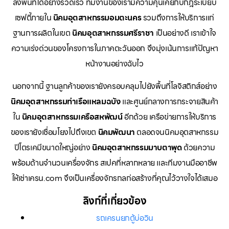
ลงพื้นที่ได้อย่างรวดเร็ว ทีมงานของเรามีความคุ้นเคยกับกฎระเบียบ
เซฟตี้ภายใน
นิคมอุตสาหกรรมอมตะนคร
รวมถึงการให้บริการแก่
ฐานการผลิตในเขต
นิคมอุตสาหกรรมศรีราชา
เป็นอย่างดี เราเข้าใจ
ความเร่งด่วนของโครงการในภาคตะวันออก จึงมุ่งเน้นการแก้ปัญหา
หน้างานอย่างฉับไว
นอกจากนี้ ฐานลูกค้าของเรายังครอบคลุมไปยังพื้นที่โลจิสติกส์อย่าง
นิคมอุตสาหกรรมท่าเรือแหลมฉบัง
และศูนย์กลางการกระจายสินค้า
ใน
นิคมอุตสาหกรรมเครือสหพัฒน์
อีกด้วย เครือข่ายการให้บริการ
ของเรายังเชื่อมโยงไปถึงเขต
นิคมพัฒนา
ตลอดจนนิคมอุตสาหกรรม
ปิโตรเคมีขนาดใหญ่อย่าง
นิคมอุตสาหกรรมมาบตาพุด
ด้วยความ
พร้อมด้านจำนวนเครื่องจักร สเปคที่หลากหลาย และทีมงานมืออาชีพ
ให้เช่าเครน.com จึงเป็นเครื่องจักรกลก่อสร้างที่คุณไว้วางใจได้เสมอ
ลิงก์ที่เกี่ยวข้อง
รถเครนยกตู้บ่อวิน