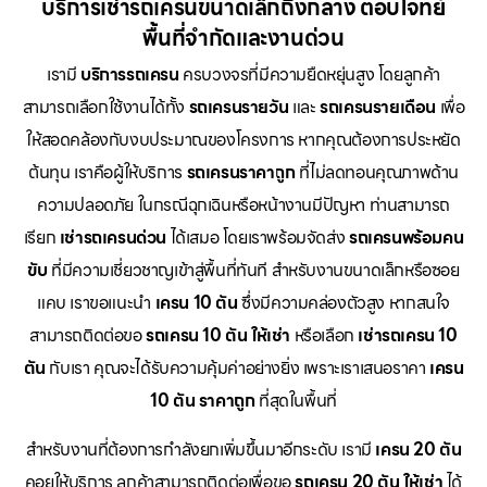
บริการเช่ารถเครนขนาดเล็กถึงกลาง ตอบโจทย์
พื้นที่จำกัดและงานด่วน
เรามี
บริการรถเครน
ครบวงจรที่มีความยืดหยุ่นสูง โดยลูกค้า
สามารถเลือกใช้งานได้ทั้ง
รถเครนรายวัน
และ
รถเครนรายเดือน
เพื่อ
ให้สอดคล้องกับงบประมาณของโครงการ หากคุณต้องการประหยัด
ต้นทุน เราคือผู้ให้บริการ
รถเครนราคาถูก
ที่ไม่ลดทอนคุณภาพด้าน
ความปลอดภัย ในกรณีฉุกเฉินหรือหน้างานมีปัญหา ท่านสามารถ
เรียก
เช่ารถเครนด่วน
ได้เสมอ โดยเราพร้อมจัดส่ง
รถเครนพร้อมคน
ขับ
ที่มีความเชี่ยวชาญเข้าสู่พื้นที่ทันที สำหรับงานขนาดเล็กหรือซอย
แคบ เราขอแนะนำ
เครน 10 ตัน
ซึ่งมีความคล่องตัวสูง หากสนใจ
สามารถติดต่อขอ
รถเครน 10 ตัน ให้เช่า
หรือเลือก
เช่ารถเครน 10
ตัน
กับเรา คุณจะได้รับความคุ้มค่าอย่างยิ่ง เพราะเราเสนอราคา
เครน
10 ตัน ราคาถูก
ที่สุดในพื้นที่
สำหรับงานที่ต้องการกำลังยกเพิ่มขึ้นมาอีกระดับ เรามี
เครน 20 ตัน
คอยให้บริการ ลูกค้าสามารถติดต่อเพื่อขอ
รถเครน 20 ตัน ให้เช่า
ได้