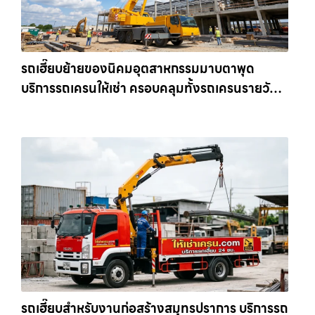
รถเฮี๊ยบย้ายของนิคมอุตสาหกรรมมาบตาพุด
บริการรถเครนให้เช่า ครอบคลุมทั้งรถเครนรายวัน
และรถเครนรายเดือน ตอบโจทย์ทุกไซต์งาน ให้เช่า
เครน.com
รถเฮี๊ยบสำหรับงานก่อสร้างสมุทรปราการ บริการรถ