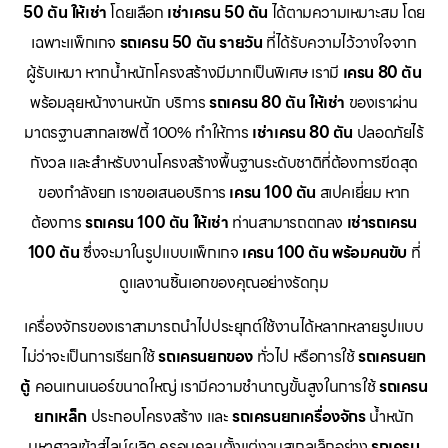
50 ตัน ให้เช่า
โดยเลือก
เช่าเครน 50 ตัน
ได้ตามความเหมาะสม โดย
เฉพาะแพ็กเกจ
รถเครน 50 ตัน รายวัน
ที่ได้รับความไว้วางใจจาก
ผู้รับเหมา หากน้ำหนักโครงสร้างมีมากเป็นพิเศษ เรามี
เครน 80 ตัน
พร้อมลุยหน้างานหนัก บริการ
รถเครน 80 ตัน ให้เช่า
ของเราผ่าน
มาตรฐานสากลเซฟตี้ 100% ทำให้การ
เช่าเครน 80 ตัน
ปลอดภัยไร้
กังวล และสำหรับงานโครงสร้างพื้นฐานระดับชาติที่ต้องการขีดสุด
ของกำลังยก เราขอเสนอบริการ
เครน 100 ตัน
สเปคเยี่ยม หาก
ต้องการ
รถเครน 100 ตัน ให้เช่า
ท่านสามารถตกลง
เช่ารถเครน
100 ตัน
ซึ่งจะมาในรูปแบบแพ็กเกจ
เครน 100 ตัน พร้อมคนขับ
ที่
ดูแลงานชิ้นเอกของคุณอย่างรัดกุม
เครื่องจักรของเราสามารถนำไปประยุกต์ใช้งานได้หลากหลายรูปแบบ
ไม่ว่าจะเป็นการเรียกใช้
รถเครนยกของ
ทั่วไป หรือการใช้
รถเครนยก
ตู้
คอนเทนเนอร์ขนาดใหญ่ เรามีความชำนาญขั้นสูงในการใช้
รถเครน
ยกเหล็ก
ประกอบโครงสร้าง และ
รถเครนยกเครื่องจักร
น้ำหนัก
มหาศาลเข้าสู่ไลน์ผลิต ครอบคลุมตั้งแต่งานสเกลเล็กอย่าง
รถเครน