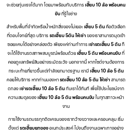
จะช่วยทุ่นแรงได้มาก โดยมาพร้อมกับบริการ
เฮี๊ยบ 10 ล้อ พร้อมคน
ขับ
ที่รู้ใจช่าง
สำหรับพื้นที่จำกัดหรือน้ำหนักสิ่งของไม่เยอะ
เฮี๊ยบ 5 ตัน
คือตัวเลือก
ที่ตอบโจทย์ที่สุด บริการ
รถเฮี๊ยบ 5ตัน ให้เช่า
ของเราสามารถมุดเข้า
ซอยแคบได้อย่างคล่องตัว เพียงแค่ท่านทำการ
เช่ารถเฮี๊ยบ 5 ตัน
ก็
จะได้ใช้งานรถสภาพสมบูรณ์พร้อมด้วย
เฮี๊ยบ 5 ตัน พร้อมคนขับ
ที่
คอยดูแลทรัพย์สินอย่างระมัดระวัง นอกจากนี้ หากไซต์งานต้องการ
กระบะท้ายที่ยาวขึ้นแต่กำลังยกมาตรฐาน เรามี
เฮี๊ยบ 10 ล้อ 5 ตัน
คอยให้บริการ หากท่านมองหา
รถเฮี๊ยบ 10 ล้อ 5 ตัน ให้เช่า
สามารถ
ตกลง
เช่ารถเฮี๊ยบ 10 ล้อ 5 ตัน
กับเราได้ทันที เพื่อใช้ประโยชน์จาก
ความสมดุลของ
เฮี๊ยบ 10 ล้อ 5 ตัน พร้อมคนขับ
ในทุกสภาวะหน้า
งาน
การใช้งานรถบรรทุกติดเครนของเรากว้างขวางและครอบคลุม เริ่ม
ตั้งแต่
รถเฮี๊ยบยกของ
อเนกประสงค์ ไปจนถึงงานเฉพาะทางอย่าง