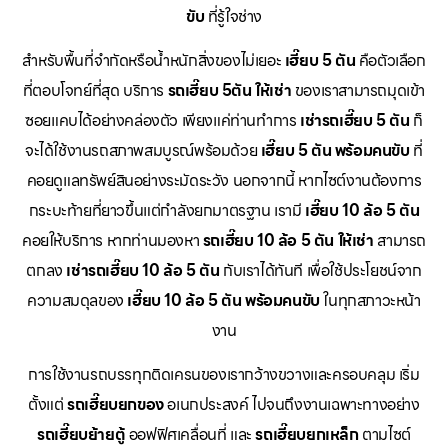
ขับ
ที่รู้ใจช่าง
สำหรับพื้นที่จำกัดหรือน้ำหนักสิ่งของไม่เยอะ
เฮี๊ยบ 5 ตัน
คือตัวเลือก
ที่ตอบโจทย์ที่สุด บริการ
รถเฮี๊ยบ 5ตัน ให้เช่า
ของเราสามารถมุดเข้า
ซอยแคบได้อย่างคล่องตัว เพียงแค่ท่านทำการ
เช่ารถเฮี๊ยบ 5 ตัน
ก็
จะได้ใช้งานรถสภาพสมบูรณ์พร้อมด้วย
เฮี๊ยบ 5 ตัน พร้อมคนขับ
ที่
คอยดูแลทรัพย์สินอย่างระมัดระวัง นอกจากนี้ หากไซต์งานต้องการ
กระบะท้ายที่ยาวขึ้นแต่กำลังยกมาตรฐาน เรามี
เฮี๊ยบ 10 ล้อ 5 ตัน
คอยให้บริการ หากท่านมองหา
รถเฮี๊ยบ 10 ล้อ 5 ตัน ให้เช่า
สามารถ
ตกลง
เช่ารถเฮี๊ยบ 10 ล้อ 5 ตัน
กับเราได้ทันที เพื่อใช้ประโยชน์จาก
ความสมดุลของ
เฮี๊ยบ 10 ล้อ 5 ตัน พร้อมคนขับ
ในทุกสภาวะหน้า
งาน
การใช้งานรถบรรทุกติดเครนของเรากว้างขวางและครอบคลุม เริ่ม
ตั้งแต่
รถเฮี๊ยบยกของ
อเนกประสงค์ ไปจนถึงงานเฉพาะทางอย่าง
รถเฮี๊ยบย้ายตู้
ออฟฟิศเคลื่อนที่ และ
รถเฮี๊ยบยกเหล็ก
ตามไซต์