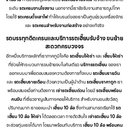
ระดับ
รถเครนงานโรงงาน
นอกจากนี้เรายังรับงานสาธารณูปโภค
โดยใช้
รถเครนตั้งเสาไฟ
ทำให้แบรนด์ของเราเป็นศูนย์รวมเครื่องจักร
และ
รถเครนสำหรับงานก่อสร้าง
อย่างแท้จริง
รถบรรทุกติดเครนและบริการรถเฮี๊ยบรับจ้าง ขนย้าย
สะดวกครบวงจร
อีกหนึ่งบริการหลักที่เราภาคภูมิใจคือ
รถเฮี๊ยบให้เช่า
และ
เฮี๊ยบให้เช่า
ที่ช่วยให้กระบวนการขนย้ายจบในคันเดียว
บริการรถเฮี๊ยบ
ของเรา
ออกแบบมาเพื่อตอบสนองความต้องการทั้งแบบ
รถเฮี๊ยบรายวัน
และ
รถเฮี๊ยบรายเดือน
ด้วยความเป็นผู้นำด้าน
รถเฮี๊ยบราคาถูก
เรา
พร้อมเสมอเมื่อท่านต้องการ
เช่ารถเฮี๊ยบด่วน
โดยมี
รถเฮี๊ยบพร้อม
คนขับ
ที่เชี่ยวชาญเส้นทางคอยให้บริการ สำหรับงานขนส่งวัสดุ
ปริมาณมาก เราขอแนะนำ
เฮี๊ยบ 10 ล้อ
ซึ่งท่านสามารถเรียกใช้
รถ
เฮี๊ยบ 10 ล้อ ให้เช่า
ได้ตลอดเวลา การตัดสินใจ
เช่ารถเฮี๊ยบ 10 ล้อ
จะช่วยทุ่นแรงได้มาก โดยมาพร้อมกับบริการ
เฮี๊ยบ 10 ล้อ พร้อมคน