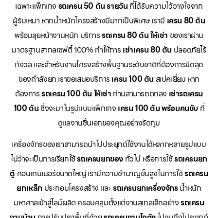
เฉพาะแพ็กเกจ
รถเครน 50 ตัน รายวัน
ที่ได้รับความไว้วางใจจาก
ผู้รับเหมา หากน้ำหนักโครงสร้างมีมากเป็นพิเศษ เรามี
เครน 80 ตัน
พร้อมลุยหน้างานหนัก บริการ
รถเครน 80 ตัน ให้เช่า
ของเราผ่าน
มาตรฐานสากลเซฟตี้ 100% ทำให้การ
เช่าเครน 80 ตัน
ปลอดภัยไร้
กังวล และสำหรับงานโครงสร้างพื้นฐานระดับชาติที่ต้องการขีดสุด
ของกำลังยก เราขอเสนอบริการ
เครน 100 ตัน
สเปคเยี่ยม หาก
ต้องการ
รถเครน 100 ตัน ให้เช่า
ท่านสามารถตกลง
เช่ารถเครน
100 ตัน
ซึ่งจะมาในรูปแบบแพ็กเกจ
เครน 100 ตัน พร้อมคนขับ
ที่
ดูแลงานชิ้นเอกของคุณอย่างรัดกุม
เครื่องจักรของเราสามารถนำไปประยุกต์ใช้งานได้หลากหลายรูปแบบ
ไม่ว่าจะเป็นการเรียกใช้
รถเครนยกของ
ทั่วไป หรือการใช้
รถเครนยก
ตู้
คอนเทนเนอร์ขนาดใหญ่ เรามีความชำนาญขั้นสูงในการใช้
รถเครน
ยกเหล็ก
ประกอบโครงสร้าง และ
รถเครนยกเครื่องจักร
น้ำหนัก
มหาศาลเข้าสู่ไลน์ผลิต ครอบคลุมตั้งแต่งานสเกลเล็กอย่าง
รถเครน
งานบ้าน
การปรับปรุงพื้นที่ด้วย
รถเครนงานโกดัง
ไปจนถึงโปรเจกต์