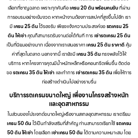
เลือกที่ชาญฉลาด เพราะทุกคันคือ
เครน 20 ตัน พร้อมคนขับ
ที่ผ่าน
การอบรมอย่างเข้มงวด หากหน้างานต้องการสเปคที่สูงขึ้นไปอีก เรา
มี
เครน 25 ตัน
ไว้รองรับ เพียงแจ้งความประสงค์ขอ
รถเครน 25
ตัน ให้เช่า
คุณก็สามารถรันงานต่อได้ทันที การ
เช่ารถเครน 25 ตัน
เป็นที่นิยมอย่างมาก เนื่องจากเราเสนอราคา
เครน 25 ตัน ราคาดี
คุ้ม
ค่าที่สุดในตลาด นอกจากนี้ เรายังมี
เครน 35 ตัน
ทรงพลังไว้ให้
บริการ หากโครงการคุณมีน้ำหนักเหล็กหรือคอนกรีตเพิ่มขึ้น ติดต่อ
ขอ
รถเครน 35 ตัน ให้เช่า
และทำการ
เช่ารถเครน 35 ตัน
เพื่อให้การ
ก่อสร้างดำเนินไปอย่างราบรื่น
บริการรถเครนขนาดใหญ่ เพื่องานโครงสร้างหนัก
และอุตสาหกรรม
ในส่วนของโปรเจกต์ขนาดใหญ่หรืองานสเกลอุตสาหกรรม เราเตรียม
เครน 50 ตัน
ไว้เป็นกำลังเสริมที่สำคัญ ท่านสามารถเรียกใช้
รถเครน
50 ตัน ให้เช่า
โดยเลือก
เช่าเครน 50 ตัน
ได้ตามความเหมาะสม โดย