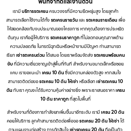
พื้นที่จำกัดและงานด่วน
เรามี
บริการรถเครน
ครบวงจรที่มีความยืดหยุ่นสูง โดยลูกค้า
สามารถเลือกใช้งานได้ทั้ง
รถเครนรายวัน
และ
รถเครนรายเดือน
เพื่อ
ให้สอดคล้องกับงบประมาณของโครงการ หากคุณต้องการประหยัด
ต้นทุน เราคือผู้ให้บริการ
รถเครนราคาถูก
ที่ไม่ลดทอนคุณภาพด้าน
ความปลอดภัย ในกรณีฉุกเฉินหรือหน้างานมีปัญหา ท่านสามารถ
เรียก
เช่ารถเครนด่วน
ได้เสมอ โดยเราพร้อมจัดส่ง
รถเครนพร้อมคน
ขับ
ที่มีความเชี่ยวชาญเข้าสู่พื้นที่ทันที สำหรับงานขนาดเล็กหรือซอย
แคบ เราขอแนะนำ
เครน 10 ตัน
ซึ่งมีความคล่องตัวสูง หากสนใจ
สามารถติดต่อขอ
รถเครน 10 ตัน ให้เช่า
หรือเลือก
เช่ารถเครน 10
ตัน
กับเรา คุณจะได้รับความคุ้มค่าอย่างยิ่ง เพราะเราเสนอราคา
เครน
10 ตัน ราคาถูก
ที่สุดในพื้นที่
สำหรับงานที่ต้องการกำลังยกเพิ่มขึ้นมาอีกระดับ เรามี
เครน 20 ตัน
คอยให้บริการ ลูกค้าสามารถติดต่อเพื่อขอ
รถเครน 20 ตัน ให้เช่า
ได้
ตามแผนงานก่อสร้าง การตัดสินใจ
เช่ารถเครน 20 ตัน
ถือเป็นตัว