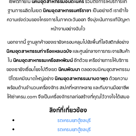
เซฟตี้ภายใน
นิคมอุตสาหกรรมอมตะนคร
รวมถึงการให้บริการแก่
ฐานการผลิตในเขต
นิคมอุตสาหกรรมศรีราชา
เป็นอย่างดี เราเข้าใจ
ความเร่งด่วนของโครงการในภาคตะวันออก จึงมุ่งเน้นการแก้ปัญหา
หน้างานอย่างฉับไว
นอกจากนี้ ฐานลูกค้าของเรายังครอบคลุมไปยังพื้นที่โลจิสติกส์อย่าง
นิคมอุตสาหกรรมท่าเรือแหลมฉบัง
และศูนย์กลางการกระจายสินค้า
ใน
นิคมอุตสาหกรรมเครือสหพัฒน์
อีกด้วย เครือข่ายการให้บริการ
ของเรายังเชื่อมโยงไปถึงเขต
นิคมพัฒนา
ตลอดจนนิคมอุตสาหกรรม
ปิโตรเคมีขนาดใหญ่อย่าง
นิคมอุตสาหกรรมมาบตาพุด
ด้วยความ
พร้อมด้านจำนวนเครื่องจักร สเปคที่หลากหลาย และทีมงานมืออาชีพ
ให้เช่าเครน.com จึงเป็นเครื่องจักรกลก่อสร้างที่คุณไว้วางใจได้เสมอ
ลิงก์ที่เกี่ยวข้อง
รถเครนยกตู้ชลบุรี
รถเครนยกตู้ชลบุรี