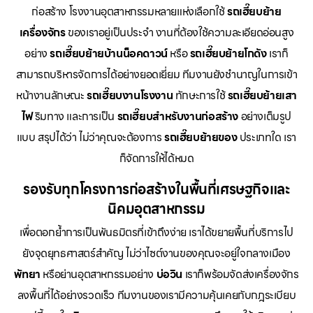
ก่อสร้าง โรงงานอุตสาหกรรมหลายแห่งเลือกใช้
รถเฮี๊ยบย้าย
เครื่องจักร
ของเราอยู่เป็นประจำ งานที่ต้องใช้ความละเอียดอ่อนสูง
อย่าง
รถเฮี๊ยบย้ายบ้านน็อคดาวน์
หรือ
รถเฮี๊ยบย้ายโกดัง
เราก็
สามารถบริหารจัดการได้อย่างยอดเยี่ยม ทีมงานยังชำนาญในการเข้า
หน้างานลักษณะ
รถเฮี๊ยบงานโรงงาน
ทักษะการใช้
รถเฮี๊ยบย้ายเสา
ไฟ
ริมทาง และการเป็น
รถเฮี๊ยบสำหรับงานก่อสร้าง
อย่างเต็มรูป
แบบ สรุปได้ว่า ไม่ว่าคุณจะต้องการ
รถเฮี๊ยบย้ายของ
ประเภทใด เรา
ก็จัดการให้ได้หมด
รองรับทุกโครงการก่อสร้างในพื้นที่เศรษฐกิจและ
นิคมอุตสาหกรรม
เพื่อตอกย้ำการเป็นพันธมิตรที่เข้าถึงง่าย เราได้ขยายพื้นที่บริการไป
ยังจุดยุทธศาสตร์สำคัญ ไม่ว่าไซต์งานของคุณจะอยู่ใจกลางเมือง
พัทยา
หรือย่านอุตสาหกรรมอย่าง
บ่อวิน
เราก็พร้อมจัดส่งเครื่องจักร
ลงพื้นที่ได้อย่างรวดเร็ว ทีมงานของเรามีความคุ้นเคยกับกฎระเบียบ