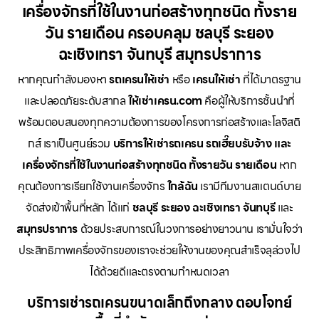
เครื่องจักรที่ใช้ในงานก่อสร้างทุกชนิด ทั้งราย
วัน รายเดือน ครอบคลุม ชลบุรี ระยอง
ฉะเชิงเทรา จันทบุรี สมุทรปราการ
หากคุณกำลังมองหา
รถเครนให้เช่า
หรือ
เครนให้เช่า
ที่ได้มาตรฐาน
และปลอดภัยระดับสากล
ให้เช่าเครน.com
คือผู้ให้บริการชั้นนำที่
พร้อมตอบสนองทุกความต้องการของโครงการก่อสร้างและโลจิสติ
กส์ เราเป็นศูนย์รวม
บริการให้เช่ารถเครน รถเฮี๊ยบรับจ้าง และ
เครื่องจักรที่ใช้ในงานก่อสร้างทุกชนิด ทั้งรายวัน รายเดือน
หาก
คุณต้องการเรียกใช้งานเครื่องจักร
ใกล้ฉัน
เรามีทีมงานสแตนด์บาย
จัดส่งเข้าพื้นที่หลัก ได้แก่
ชลบุรี ระยอง ฉะเชิงเทรา จันทบุรี
และ
สมุทรปราการ
ด้วยประสบการณ์ในวงการอย่างยาวนาน เรามั่นใจว่า
ประสิทธิภาพเครื่องจักรของเราจะช่วยให้งานของคุณสำเร็จลุล่วงไป
ได้ด้วยดีและตรงตามกำหนดเวลา
บริการเช่ารถเครนขนาดเล็กถึงกลาง ตอบโจทย์