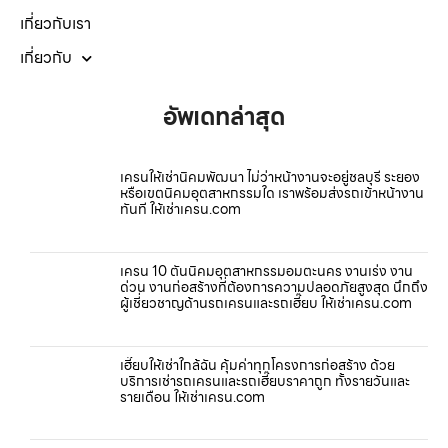
เกี่ยวกับเรา
เกี่ยวกับ
อัพเดทล่าสุด
เครนให้เช่านิคมพัฒนา ไม่ว่าหน้างานจะอยู่ชลบุรี ระยอง
หรือเขตนิคมอุตสาหกรรมใด เราพร้อมส่งรถเข้าหน้างาน
ทันที ให้เช่าเครน.com
เครน 10 ตันนิคมอุตสาหกรรมอมตะนคร งานเร่ง งาน
ด่วน งานก่อสร้างที่ต้องการความปลอดภัยสูงสุด นึกถึง
ผู้เชี่ยวชาญด้านรถเครนและรถเฮี๊ยบ ให้เช่าเครน.com
เฮี๊ยบให้เช่าใกล้ฉัน คุ้มค่าทุกโครงการก่อสร้าง ด้วย
บริการเช่ารถเครนและรถเฮี๊ยบราคาถูก ทั้งรายวันและ
รายเดือน ให้เช่าเครน.com