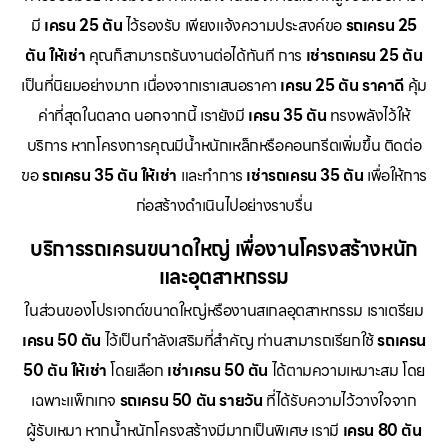
มี
เครน 25 ตัน
ไว้รองรับ เพียงแจ้งความประสงค์ขอ
รถเครน 25
ตัน ให้เช่า
คุณก็สามารถรันงานต่อได้ทันที การ
เช่ารถเครน 25 ตัน
เป็นที่นิยมอย่างมาก เนื่องจากเราเสนอราคา
เครน 25 ตัน ราคาดี
คุ้ม
ค่าที่สุดในตลาด นอกจากนี้ เรายังมี
เครน 35 ตัน
ทรงพลังไว้ให้
บริการ หากโครงการคุณมีน้ำหนักเหล็กหรือคอนกรีตเพิ่มขึ้น ติดต่อ
ขอ
รถเครน 35 ตัน ให้เช่า
และทำการ
เช่ารถเครน 35 ตัน
เพื่อให้การ
ก่อสร้างดำเนินไปอย่างราบรื่น
บริการรถเครนขนาดใหญ่ เพื่องานโครงสร้างหนัก
และอุตสาหกรรม
ในส่วนของโปรเจกต์ขนาดใหญ่หรืองานสเกลอุตสาหกรรม เราเตรียม
เครน 50 ตัน
ไว้เป็นกำลังเสริมที่สำคัญ ท่านสามารถเรียกใช้
รถเครน
50 ตัน ให้เช่า
โดยเลือก
เช่าเครน 50 ตัน
ได้ตามความเหมาะสม โดย
เฉพาะแพ็กเกจ
รถเครน 50 ตัน รายวัน
ที่ได้รับความไว้วางใจจาก
ผู้รับเหมา หากน้ำหนักโครงสร้างมีมากเป็นพิเศษ เรามี
เครน 80 ตัน