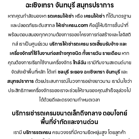
ฉะเชิงเทรา จันทบุรี สมุทรปราการ
หากคุณกำลังมองหา
รถเครนให้เช่า
หรือ
เครนให้เช่า
ที่ได้มาตรฐาน
และปลอดภัยระดับสากล
ให้เช่าเครน.com
คือผู้ให้บริการชั้นนำที่
พร้อมตอบสนองทุกความต้องการของโครงการก่อสร้างและโลจิสติ
กส์ เราเป็นศูนย์รวม
บริการให้เช่ารถเครน รถเฮี๊ยบรับจ้าง และ
เครื่องจักรที่ใช้ในงานก่อสร้างทุกชนิด ทั้งรายวัน รายเดือน
หาก
คุณต้องการเรียกใช้งานเครื่องจักร
ใกล้ฉัน
เรามีทีมงานสแตนด์บาย
จัดส่งเข้าพื้นที่หลัก ได้แก่
ชลบุรี ระยอง ฉะเชิงเทรา จันทบุรี
และ
สมุทรปราการ
ด้วยประสบการณ์ในวงการอย่างยาวนาน เรามั่นใจว่า
ประสิทธิภาพเครื่องจักรของเราจะช่วยให้งานของคุณสำเร็จลุล่วงไป
ได้ด้วยดีและตรงตามกำหนดเวลา
บริการเช่ารถเครนขนาดเล็กถึงกลาง ตอบโจทย์
พื้นที่จำกัดและงานด่วน
เรามี
บริการรถเครน
ครบวงจรที่มีความยืดหยุ่นสูง โดยลูกค้า