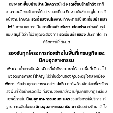
อย่าง
รถเฮี๊ยบย้ายบ้านน็อคดาวน์
หรือ
รถเฮี๊ยบย้ายโกดัง
เราก็
สามารถบริหารจัดการได้อย่างยอดเยี่ยม ทีมงานยังชำนาญในการเข้า
หน้างานลักษณะ
รถเฮี๊ยบงานโรงงาน
ทักษะการใช้
รถเฮี๊ยบย้ายเสา
ไฟ
ริมทาง และการเป็น
รถเฮี๊ยบสำหรับงานก่อสร้าง
อย่างเต็มรูป
แบบ สรุปได้ว่า ไม่ว่าคุณจะต้องการ
รถเฮี๊ยบย้ายของ
ประเภทใด เรา
ก็จัดการให้ได้หมด
รองรับทุกโครงการก่อสร้างในพื้นที่เศรษฐกิจและ
นิคมอุตสาหกรรม
เพื่อตอกย้ำการเป็นพันธมิตรที่เข้าถึงง่าย เราได้ขยายพื้นที่บริการไป
ยังจุดยุทธศาสตร์สำคัญ ไม่ว่าไซต์งานของคุณจะอยู่ใจกลางเมือง
พัทยา
หรือย่านอุตสาหกรรมอย่าง
บ่อวิน
เราก็พร้อมจัดส่งเครื่องจักร
ลงพื้นที่ได้อย่างรวดเร็ว ทีมงานของเรามีความคุ้นเคยกับกฎระเบียบ
เซฟตี้ภายใน
นิคมอุตสาหกรรมอมตะนคร
รวมถึงการให้บริการแก่
ฐานการผลิตในเขต
นิคมอุตสาหกรรมศรีราชา
เป็นอย่างดี เราเข้าใจ