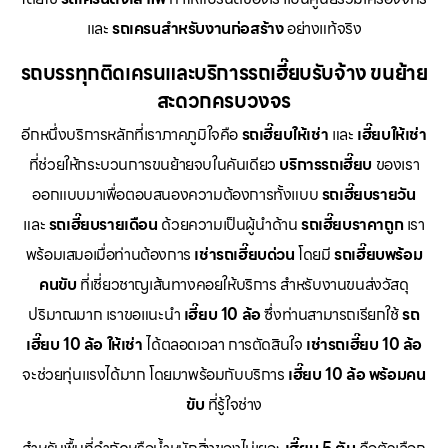
และ
รถเครนสำหรับงานก่อสร้าง
อย่างแท้จริง
รถบรรทุกติดเครนและบริการรถเฮี๊ยบรับจ้าง ขนย้าย
สะดวกครบวงจร
อีกหนึ่งบริการหลักที่เราภาคภูมิใจคือ
รถเฮี๊ยบให้เช่า
และ
เฮี๊ยบให้เช่า
ที่ช่วยให้กระบวนการขนย้ายจบในคันเดียว
บริการรถเฮี๊ยบ
ของเรา
ออกแบบมาเพื่อตอบสนองความต้องการทั้งแบบ
รถเฮี๊ยบรายวัน
และ
รถเฮี๊ยบรายเดือน
ด้วยความเป็นผู้นำด้าน
รถเฮี๊ยบราคาถูก
เรา
พร้อมเสมอเมื่อท่านต้องการ
เช่ารถเฮี๊ยบด่วน
โดยมี
รถเฮี๊ยบพร้อม
คนขับ
ที่เชี่ยวชาญเส้นทางคอยให้บริการ สำหรับงานขนส่งวัสดุ
ปริมาณมาก เราขอแนะนำ
เฮี๊ยบ 10 ล้อ
ซึ่งท่านสามารถเรียกใช้
รถ
เฮี๊ยบ 10 ล้อ ให้เช่า
ได้ตลอดเวลา การตัดสินใจ
เช่ารถเฮี๊ยบ 10 ล้อ
จะช่วยทุ่นแรงได้มาก โดยมาพร้อมกับบริการ
เฮี๊ยบ 10 ล้อ พร้อมคน
ขับ
ที่รู้ใจช่าง