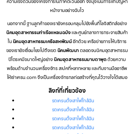
ความเร่งด่วนของโครงการในภาคตะวันออก จึงมุ่งเน้นการแก้ปัญหา
หน้างานอย่างฉับไว
นอกจากนี้ ฐานลูกค้าของเรายังครอบคลุมไปยังพื้นที่โลจิสติกส์อย่าง
นิคมอุตสาหกรรมท่าเรือแหลมฉบัง
และศูนย์กลางการกระจายสินค้า
ใน
นิคมอุตสาหกรรมเครือสหพัฒน์
อีกด้วย เครือข่ายการให้บริการ
ของเรายังเชื่อมโยงไปถึงเขต
นิคมพัฒนา
ตลอดจนนิคมอุตสาหกรรม
ปิโตรเคมีขนาดใหญ่อย่าง
นิคมอุตสาหกรรมมาบตาพุด
ด้วยความ
พร้อมด้านจำนวนเครื่องจักร สเปคที่หลากหลาย และทีมงานมืออาชีพ
ให้เช่าเครน.com จึงเป็นเครื่องจักรกลก่อสร้างที่คุณไว้วางใจได้เสมอ
ลิงก์ที่เกี่ยวข้อง
รถเครนตั้งเสาไฟใกล้ฉัน
รถเครนตั้งเสาไฟใกล้ฉัน
รถเครนตั้งเสาไฟใกล้ฉัน
รถเครนตั้งเสาไฟใกล้ฉัน