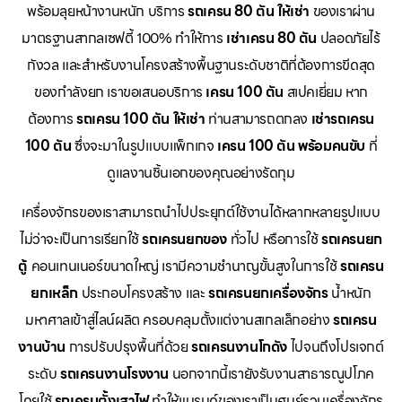
พร้อมลุยหน้างานหนัก บริการ
รถเครน 80 ตัน ให้เช่า
ของเราผ่าน
มาตรฐานสากลเซฟตี้ 100% ทำให้การ
เช่าเครน 80 ตัน
ปลอดภัยไร้
กังวล และสำหรับงานโครงสร้างพื้นฐานระดับชาติที่ต้องการขีดสุด
ของกำลังยก เราขอเสนอบริการ
เครน 100 ตัน
สเปคเยี่ยม หาก
ต้องการ
รถเครน 100 ตัน ให้เช่า
ท่านสามารถตกลง
เช่ารถเครน
100 ตัน
ซึ่งจะมาในรูปแบบแพ็กเกจ
เครน 100 ตัน พร้อมคนขับ
ที่
ดูแลงานชิ้นเอกของคุณอย่างรัดกุม
เครื่องจักรของเราสามารถนำไปประยุกต์ใช้งานได้หลากหลายรูปแบบ
ไม่ว่าจะเป็นการเรียกใช้
รถเครนยกของ
ทั่วไป หรือการใช้
รถเครนยก
ตู้
คอนเทนเนอร์ขนาดใหญ่ เรามีความชำนาญขั้นสูงในการใช้
รถเครน
ยกเหล็ก
ประกอบโครงสร้าง และ
รถเครนยกเครื่องจักร
น้ำหนัก
มหาศาลเข้าสู่ไลน์ผลิต ครอบคลุมตั้งแต่งานสเกลเล็กอย่าง
รถเครน
งานบ้าน
การปรับปรุงพื้นที่ด้วย
รถเครนงานโกดัง
ไปจนถึงโปรเจกต์
ระดับ
รถเครนงานโรงงาน
นอกจากนี้เรายังรับงานสาธารณูปโภค
โดยใช้
รถเครนตั้งเสาไฟ
ทำให้แบรนด์ของเราเป็นศูนย์รวมเครื่องจักร