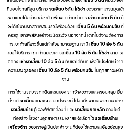
สำหรับพื้นที่จำกัดหรือน้ำหนักสิ่งของไม่เยอะ
เฮี๊ยบ 5 ตัน
คือตัวเลือก
ที่ตอบโจทย์ที่สุด บริการ
รถเฮี๊ยบ 5ตัน ให้เช่า
ของเราสามารถมุดเข้า
ซอยแคบได้อย่างคล่องตัว เพียงแค่ท่านทำการ
เช่ารถเฮี๊ยบ 5 ตัน
ก็
จะได้ใช้งานรถสภาพสมบูรณ์พร้อมด้วย
เฮี๊ยบ 5 ตัน พร้อมคนขับ
ที่
คอยดูแลทรัพย์สินอย่างระมัดระวัง นอกจากนี้ หากไซต์งานต้องการ
กระบะท้ายที่ยาวขึ้นแต่กำลังยกมาตรฐาน เรามี
เฮี๊ยบ 10 ล้อ 5 ตัน
คอยให้บริการ หากท่านมองหา
รถเฮี๊ยบ 10 ล้อ 5 ตัน ให้เช่า
สามารถ
ตกลง
เช่ารถเฮี๊ยบ 10 ล้อ 5 ตัน
กับเราได้ทันที เพื่อใช้ประโยชน์จาก
ความสมดุลของ
เฮี๊ยบ 10 ล้อ 5 ตัน พร้อมคนขับ
ในทุกสภาวะหน้า
งาน
การใช้งานรถบรรทุกติดเครนของเรากว้างขวางและครอบคลุม เริ่ม
ตั้งแต่
รถเฮี๊ยบยกของ
อเนกประสงค์ ไปจนถึงงานเฉพาะทางอย่าง
รถเฮี๊ยบย้ายตู้
ออฟฟิศเคลื่อนที่ และ
รถเฮี๊ยบยกเหล็ก
ตามไซต์
ก่อสร้าง โรงงานอุตสาหกรรมหลายแห่งเลือกใช้
รถเฮี๊ยบย้าย
เครื่องจักร
ของเราอยู่เป็นประจำ งานที่ต้องใช้ความละเอียดอ่อนสูง