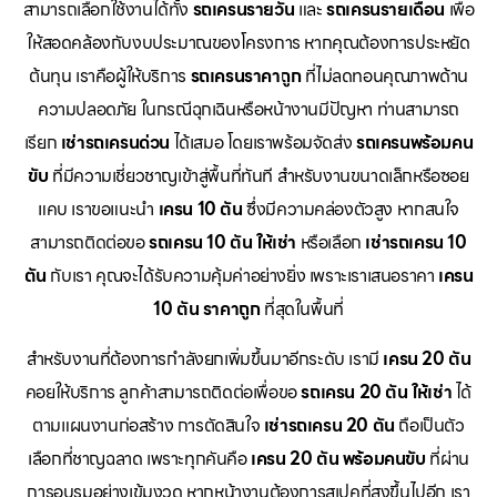
สามารถเลือกใช้งานได้ทั้ง
รถเครนรายวัน
และ
รถเครนรายเดือน
เพื่อ
ให้สอดคล้องกับงบประมาณของโครงการ หากคุณต้องการประหยัด
ต้นทุน เราคือผู้ให้บริการ
รถเครนราคาถูก
ที่ไม่ลดทอนคุณภาพด้าน
ความปลอดภัย ในกรณีฉุกเฉินหรือหน้างานมีปัญหา ท่านสามารถ
เรียก
เช่ารถเครนด่วน
ได้เสมอ โดยเราพร้อมจัดส่ง
รถเครนพร้อมคน
ขับ
ที่มีความเชี่ยวชาญเข้าสู่พื้นที่ทันที สำหรับงานขนาดเล็กหรือซอย
แคบ เราขอแนะนำ
เครน 10 ตัน
ซึ่งมีความคล่องตัวสูง หากสนใจ
สามารถติดต่อขอ
รถเครน 10 ตัน ให้เช่า
หรือเลือก
เช่ารถเครน 10
ตัน
กับเรา คุณจะได้รับความคุ้มค่าอย่างยิ่ง เพราะเราเสนอราคา
เครน
10 ตัน ราคาถูก
ที่สุดในพื้นที่
สำหรับงานที่ต้องการกำลังยกเพิ่มขึ้นมาอีกระดับ เรามี
เครน 20 ตัน
คอยให้บริการ ลูกค้าสามารถติดต่อเพื่อขอ
รถเครน 20 ตัน ให้เช่า
ได้
ตามแผนงานก่อสร้าง การตัดสินใจ
เช่ารถเครน 20 ตัน
ถือเป็นตัว
เลือกที่ชาญฉลาด เพราะทุกคันคือ
เครน 20 ตัน พร้อมคนขับ
ที่ผ่าน
การอบรมอย่างเข้มงวด หากหน้างานต้องการสเปคที่สูงขึ้นไปอีก เรา