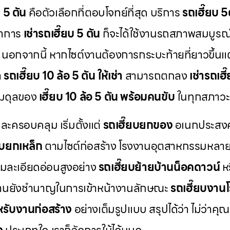
บ 5 ตัน
คือตัวเลือกที่ตอบโจทย์ที่สุด บริการ
รถเฮี๊ยบ 5ต
ทำการ
เช่ารถเฮี๊ยบ 5 ตัน
ก็จะได้ใช้งานรถสภาพสมบูรณ
ง นอกจากนี้ หากไซต์งานต้องการกระบะท้ายที่ยาวขึ้น
า
รถเฮี๊ยบ 10 ล้อ 5 ตัน ให้เช่า
สามารถตกลง
เช่ารถเฮี
มสมดุลของ
เฮี๊ยบ 10 ล้อ 5 ตัน พร้อมคนขับ
ในทุกสภาวะ
ครอบคลุม เริ่มตั้งแต่
รถเฮี๊ยบยกของ
อเนกประสงค
ยบยกเหล็ก
ตามไซต์ก่อสร้าง โรงงานอุตสาหกรรมหลายแ
ามละเอียดอ่อนสูงอย่าง
รถเฮี๊ยบย้ายบ้านน็อคดาวน์
ห
มงานยังชำนาญในการเข้าหน้างานลักษณะ
รถเฮี๊ยบงาน
หรับงานก่อสร้าง
อย่างเต็มรูปแบบ สรุปได้ว่า ไม่ว่าค