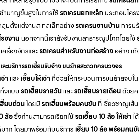
หลากหลายรูปแบบ ไม่ว่าจะเป็นการเรียกใช้
รถเครนย
ชำนาญขั้นสูงในการใช้
รถเครนยกเหล็ก
ประกอบโครง
คลุมตั้งแต่งานสเกลเล็กอย่าง
รถเครนงานบ้าน
การปรับ
โรงงาน
นอกจากนี้เรายังรับงานสาธารณูปโภคโดยใช้
เครื่องจักรและ
รถเครนสำหรับงานก่อสร้าง
อย่างแท้จ
และบริการรถเฮี๊ยบรับจ้าง ขนย้ายสะดวกครบวงจร
เช่า
และ
เฮี๊ยบให้เช่า
ที่ช่วยให้กระบวนการขนย้ายจบใน
ทั้งแบบ
รถเฮี๊ยบรายวัน
และ
รถเฮี๊ยบรายเดือน
ด้วยคว
เฮี๊ยบด่วน
โดยมี
รถเฮี๊ยบพร้อมคนขับ
ที่เชี่ยวชาญเส
10 ล้อ
ซึ่งท่านสามารถเรียกใช้
รถเฮี๊ยบ 10 ล้อ ให้เช่า
ได
ด้มาก โดยมาพร้อมกับบริการ
เฮี๊ยบ 10 ล้อ พร้อมคนขั