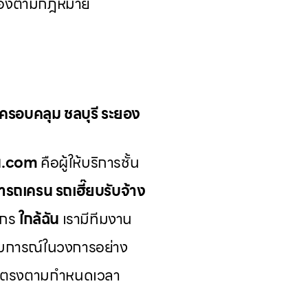
กต้องตามกฎหมาย
น ครอบคลุม ชลบุรี ระยอง
รน.com
คือผู้ให้บริการชั้น
่ารถเครน รถเฮี๊ยบรับจ้าง
ักร
ใกล้ฉัน
เรามีทีมงาน
บการณ์ในวงการอย่าง
ีและตรงตามกำหนดเวลา