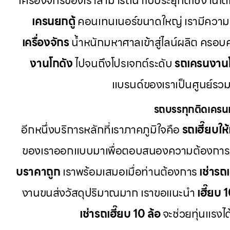
เครื่องจักรของเราสามารถนำไปประยุกต์ใช้งานได้
เครนยกตู้
คอนเทนเนอร์ขนาดใหญ่ เรามีความ
เครื่องจักร
น้ำหนักมหาศาลเข้าสู่ไลน์ผลิต ครอบ
งานโกดัง
ไปจนถึงโปรเจกต์ระดับ
รถเครนงาน
แบรนด์ของเราเป็นศูนย์รวม
รถบรรทุกติดเครน
อีกหนึ่งบริการหลักที่เราภาคภูมิใจคือ
รถเฮี๊ยบให้
ของเราออกแบบมาเพื่อตอบสนองความต้องการ
บราคาถูก
เราพร้อมเสมอเมื่อท่านต้องการ
เช่ารถ
งานขนส่งวัสดุปริมาณมาก เราขอแนะนำ
เฮี๊ยบ 
เช่ารถเฮี๊ยบ 10 ล้อ
จะช่วยทุ่นแรงไ