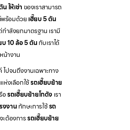
ัน ให้เช่า
ของเราสามารถ
์พร้อมด้วย
เฮี๊ยบ 5 ตัน
แต่กำลังยกมาตรฐาน เรามี
๊ยบ 10 ล้อ 5 ตัน
กับเราได้
หน้างาน
์ ไปจนถึงงานเฉพาะทาง
ห่งเลือกใช้
รถเฮี๊ยบย้าย
รือ
รถเฮี๊ยบย้ายโกดัง
เรา
โรงงาน
ทักษะการใช้
รถ
ุณจะต้องการ
รถเฮี๊ยบย้าย