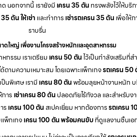
ลาด นอกจากนี้ เรายังมี
เครน 35 ตัน
ทรงพลังไว้ให้บริ
35 ตัน ให้เช่า
และทำการ
เช่ารถเครน 35 ตัน
เพื่อให้
ราบรื่น
าดใหญ่ เพื่องานโครงสร้างหนักและอุตสาหกรรม
าหกรรม เราเตรียม
เครน 50 ตัน
ไว้เป็นกำลังเสริมที่
ได้ตามความเหมาะสม โดยเฉพาะแพ็กเกจ
รถเครน 50 ต
ป็นพิเศษ เรามี
เครน 80 ตัน
พร้อมลุยหน้างานหนัก บ
ห้การ
เช่าเครน 80 ตัน
ปลอดภัยไร้กังวล และสำหรับงา
การ
เครน 100 ตัน
สเปคเยี่ยม หากต้องการ
รถเครน 100
บแพ็กเกจ
เครน 100 ตัน พร้อมคนขับ
ที่ดูแลงานชิ้นเ