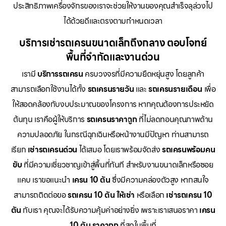
ประสิทธิภาพเครื่องจักรของเราจะช่วยให้งานของคุณสำเร็จลุล่วงไป
ได้ด้วยดีและตรงตามกำหนดเวลา
บริการเช่ารถเครนขนาดเล็กถึงกลาง ตอบโจทย์
พื้นที่จำกัดและงานด่วน
เรามี
บริการรถเครน
ครบวงจรที่มีความยืดหยุ่นสูง โดยลูกค้า
สามารถเลือกใช้งานได้ทั้ง
รถเครนรายวัน
และ
รถเครนรายเดือน
เพื่อ
ให้สอดคล้องกับงบประมาณของโครงการ หากคุณต้องการประหยัด
ต้นทุน เราคือผู้ให้บริการ
รถเครนราคาถูก
ที่ไม่ลดทอนคุณภาพด้าน
ความปลอดภัย ในกรณีฉุกเฉินหรือหน้างานมีปัญหา ท่านสามารถ
เรียก
เช่ารถเครนด่วน
ได้เสมอ โดยเราพร้อมจัดส่ง
รถเครนพร้อมคน
ขับ
ที่มีความเชี่ยวชาญเข้าสู่พื้นที่ทันที สำหรับงานขนาดเล็กหรือซอย
แคบ เราขอแนะนำ
เครน 10 ตัน
ซึ่งมีความคล่องตัวสูง หากสนใจ
สามารถติดต่อขอ
รถเครน 10 ตัน ให้เช่า
หรือเลือก
เช่ารถเครน 10
ตัน
กับเรา คุณจะได้รับความคุ้มค่าอย่างยิ่ง เพราะเราเสนอราคา
เครน
10 ตัน ราคาถูก
ที่สุดในพื้นที่