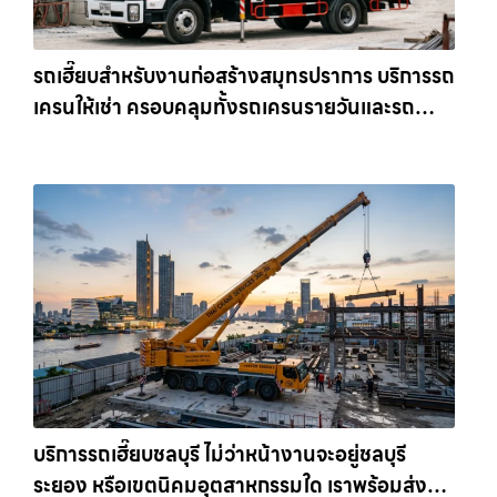
รถเฮี๊ยบสำหรับงานก่อสร้างสมุทรปราการ บริการรถ
เครนให้เช่า ครอบคลุมทั้งรถเครนรายวันและรถ
เครนรายเดือน ตอบโจทย์ทุกไซต์งาน ให้เช่า
เครน.com
บริการรถเฮี๊ยบชลบุรี ไม่ว่าหน้างานจะอยู่ชลบุรี
ระยอง หรือเขตนิคมอุตสาหกรรมใด เราพร้อมส่งรถ