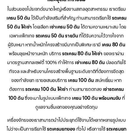
ในส่วนของโปรเจกต์ขนาดใหญ่หรืองานสเกลอุตสาหกรรม เราเตรียม
เครน 50 ตัน
ไว้เป็นกำลังเสริมที่สำคัญ ท่านสามารถเรียกใช้
รถเครน
50 ตัน ให้เช่า
โดยเลือก
เช่าเครน 50 ตัน
ได้ตามความเหมาะสม โดย
เฉพาะแพ็กเกจ
รถเครน 50 ตัน รายวัน
ที่ได้รับความไว้วางใจจาก
ผู้รับเหมา หากน้ำหนักโครงสร้างมีมากเป็นพิเศษ เรามี
เครน 80 ตัน
พร้อมลุยหน้างานหนัก บริการ
รถเครน 80 ตัน ให้เช่า
ของเราผ่าน
มาตรฐานสากลเซฟตี้ 100% ทำให้การ
เช่าเครน 80 ตัน
ปลอดภัยไร้
กังวล และสำหรับงานโครงสร้างพื้นฐานระดับชาติที่ต้องการขีดสุด
ของกำลังยก เราขอเสนอบริการ
เครน 100 ตัน
สเปคเยี่ยม หาก
ต้องการ
รถเครน 100 ตัน ให้เช่า
ท่านสามารถตกลง
เช่ารถเครน
100 ตัน
ซึ่งจะมาในรูปแบบแพ็กเกจ
เครน 100 ตัน พร้อมคนขับ
ที่
ดูแลงานชิ้นเอกของคุณอย่างรัดกุม
เครื่องจักรของเราสามารถนำไปประยุกต์ใช้งานได้หลากหลายรูปแบบ
ไม่ว่าจะเป็นการเรียกใช้
รถเครนยกของ
ทั่วไป หรือการใช้
รถเครนยก