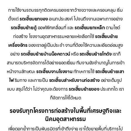
การใช้งานรถบรรทุกติดเครนของเรากว้างขวางและครอบคลุม เริ่ม
ตั้งแต่
รถเฮี๊ยบยกของ
อเนกประสงค์ ไปจนถึงงานเฉพาะทางอย่าง
รถเฮี๊ยบย้ายตู้
ออฟฟิศเคลื่อนที่ และ
รถเฮี๊ยบยกเหล็ก
ตามไซต์
ก่อสร้าง โรงงานอุตสาหกรรมหลายแห่งเลือกใช้
รถเฮี๊ยบย้าย
เครื่องจักร
ของเราอยู่เป็นประจำ งานที่ต้องใช้ความละเอียดอ่อนสูง
อย่าง
รถเฮี๊ยบย้ายบ้านน็อคดาวน์
หรือ
รถเฮี๊ยบย้ายโกดัง
เราก็
สามารถบริหารจัดการได้อย่างยอดเยี่ยม ทีมงานยังชำนาญในการเข้า
หน้างานลักษณะ
รถเฮี๊ยบงานโรงงาน
ทักษะการใช้
รถเฮี๊ยบย้ายเสา
ไฟ
ริมทาง และการเป็น
รถเฮี๊ยบสำหรับงานก่อสร้าง
อย่างเต็มรูป
แบบ สรุปได้ว่า ไม่ว่าคุณจะต้องการ
รถเฮี๊ยบย้ายของ
ประเภทใด เรา
ก็จัดการให้ได้หมด
รองรับทุกโครงการก่อสร้างในพื้นที่เศรษฐกิจและ
นิคมอุตสาหกรรม
เพื่อตอกย้ำการเป็นพันธมิตรที่เข้าถึงง่าย เราได้ขยายพื้นที่บริการไป