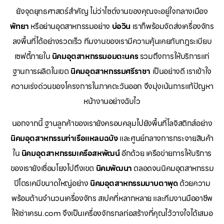
ยังจุดยุทธศาสตร์สำคัญ ไม่ว่าไซต์งานของคุณจะอยู่ใจกลางเมือง
พัทยา
หรือย่านอุตสาหกรรมอย่าง
บ่อวิน
เราก็พร้อมจัดส่งเครื่องจักร
ลงพื้นที่ได้อย่างรวดเร็ว ทีมงานของเรามีความคุ้นเคยกับกฎระเบียบ
เซฟตี้ภายใน
นิคมอุตสาหกรรมอมตะนคร
รวมถึงการให้บริการแก่
ฐานการผลิตในเขต
นิคมอุตสาหกรรมศรีราชา
เป็นอย่างดี เราเข้าใจ
ความเร่งด่วนของโครงการในภาคตะวันออก จึงมุ่งเน้นการแก้ปัญหา
หน้างานอย่างฉับไว
นอกจากนี้ ฐานลูกค้าของเรายังครอบคลุมไปยังพื้นที่โลจิสติกส์อย่าง
นิคมอุตสาหกรรมท่าเรือแหลมฉบัง
และศูนย์กลางการกระจายสินค้า
ใน
นิคมอุตสาหกรรมเครือสหพัฒน์
อีกด้วย เครือข่ายการให้บริการ
ของเรายังเชื่อมโยงไปถึงเขต
นิคมพัฒนา
ตลอดจนนิคมอุตสาหกรรม
ปิโตรเคมีขนาดใหญ่อย่าง
นิคมอุตสาหกรรมมาบตาพุด
ด้วยความ
พร้อมด้านจำนวนเครื่องจักร สเปคที่หลากหลาย และทีมงานมืออาชีพ
ให้เช่าเครน.com จึงเป็นเครื่องจักรกลก่อสร้างที่คุณไว้วางใจได้เสมอ