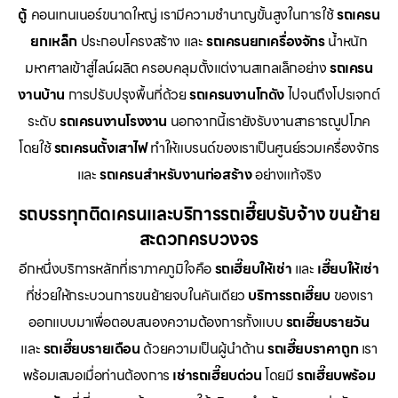
ตู้
คอนเทนเนอร์ขนาดใหญ่ เรามีความชำนาญขั้นสูงในการใช้
รถเครน
ยกเหล็ก
ประกอบโครงสร้าง และ
รถเครนยกเครื่องจักร
น้ำหนัก
มหาศาลเข้าสู่ไลน์ผลิต ครอบคลุมตั้งแต่งานสเกลเล็กอย่าง
รถเครน
งานบ้าน
การปรับปรุงพื้นที่ด้วย
รถเครนงานโกดัง
ไปจนถึงโปรเจกต์
ระดับ
รถเครนงานโรงงาน
นอกจากนี้เรายังรับงานสาธารณูปโภค
โดยใช้
รถเครนตั้งเสาไฟ
ทำให้แบรนด์ของเราเป็นศูนย์รวมเครื่องจักร
และ
รถเครนสำหรับงานก่อสร้าง
อย่างแท้จริง
รถบรรทุกติดเครนและบริการรถเฮี๊ยบรับจ้าง ขนย้าย
สะดวกครบวงจร
อีกหนึ่งบริการหลักที่เราภาคภูมิใจคือ
รถเฮี๊ยบให้เช่า
และ
เฮี๊ยบให้เช่า
ที่ช่วยให้กระบวนการขนย้ายจบในคันเดียว
บริการรถเฮี๊ยบ
ของเรา
ออกแบบมาเพื่อตอบสนองความต้องการทั้งแบบ
รถเฮี๊ยบรายวัน
และ
รถเฮี๊ยบรายเดือน
ด้วยความเป็นผู้นำด้าน
รถเฮี๊ยบราคาถูก
เรา
พร้อมเสมอเมื่อท่านต้องการ
เช่ารถเฮี๊ยบด่วน
โดยมี
รถเฮี๊ยบพร้อม