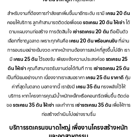
สำหรับงานที่ต้องการกำลังยกเพิ่มขึ้นมาอีกระดับ เรามี
เครน 20 ตัน
คอยให้บริการ ลูกค้าสามารถติดต่อเพื่อขอ
รถเครน 20 ตัน ให้เช่า
ได้
ตามแผนงานก่อสร้าง การตัดสินใจ
เช่ารถเครน 20 ตัน
ถือเป็นตัว
เลือกที่ชาญฉลาด เพราะทุกคันคือ
เครน 20 ตัน พร้อมคนขับ
ที่ผ่าน
การอบรมอย่างเข้มงวด หากหน้างานต้องการสเปคที่สูงขึ้นไปอีก เรา
มี
เครน 25 ตัน
ไว้รองรับ เพียงแจ้งความประสงค์ขอ
รถเครน 25
ตัน ให้เช่า
คุณก็สามารถรันงานต่อได้ทันที การ
เช่ารถเครน 25 ตัน
เป็นที่นิยมอย่างมาก เนื่องจากเราเสนอราคา
เครน 25 ตัน ราคาดี
คุ้ม
ค่าที่สุดในตลาด นอกจากนี้ เรายังมี
เครน 35 ตัน
ทรงพลังไว้ให้
บริการ หากโครงการคุณมีน้ำหนักเหล็กหรือคอนกรีตเพิ่มขึ้น ติดต่อ
ขอ
รถเครน 35 ตัน ให้เช่า
และทำการ
เช่ารถเครน 35 ตัน
เพื่อให้การ
ก่อสร้างดำเนินไปอย่างราบรื่น
บริการรถเครนขนาดใหญ่ เพื่องานโครงสร้างหนัก
และอุตสาหกรรม