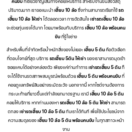
คนขับ
ที่เชี่ยวชาญเส้นทางคอยให้บริการ สำหรับงานขนส่งวัสดุ
ปริมาณมาก เราขอแนะนำ
เฮี๊ยบ 10 ล้อ
ซึ่งท่านสามารถเรียกใช้
รถ
เฮี๊ยบ 10 ล้อ ให้เช่า
ได้ตลอดเวลา การตัดสินใจ
เช่ารถเฮี๊ยบ 10 ล้อ
จะช่วยทุ่นแรงได้มาก โดยมาพร้อมกับบริการ
เฮี๊ยบ 10 ล้อ พร้อมคน
ขับ
ที่รู้ใจช่าง
สำหรับพื้นที่จำกัดหรือน้ำหนักสิ่งของไม่เยอะ
เฮี๊ยบ 5 ตัน
คือตัวเลือก
ที่ตอบโจทย์ที่สุด บริการ
รถเฮี๊ยบ 5ตัน ให้เช่า
ของเราสามารถมุดเข้า
ซอยแคบได้อย่างคล่องตัว เพียงแค่ท่านทำการ
เช่ารถเฮี๊ยบ 5 ตัน
ก็
จะได้ใช้งานรถสภาพสมบูรณ์พร้อมด้วย
เฮี๊ยบ 5 ตัน พร้อมคนขับ
ที่
คอยดูแลทรัพย์สินอย่างระมัดระวัง นอกจากนี้ หากไซต์งานต้องการ
กระบะท้ายที่ยาวขึ้นแต่กำลังยกมาตรฐาน เรามี
เฮี๊ยบ 10 ล้อ 5 ตัน
คอยให้บริการ หากท่านมองหา
รถเฮี๊ยบ 10 ล้อ 5 ตัน ให้เช่า
สามารถ
ตกลง
เช่ารถเฮี๊ยบ 10 ล้อ 5 ตัน
กับเราได้ทันที เพื่อใช้ประโยชน์จาก
ความสมดุลของ
เฮี๊ยบ 10 ล้อ 5 ตัน พร้อมคนขับ
ในทุกสภาวะหน้า
งาน