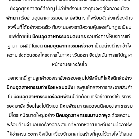
ยังจุดยุทธศาสตร์สำคัญ ไม่ว่าไซต์งานของคุณจะอยู่ใจกลางเมือง
พัทยา
หรือย่านอุตสาหกรรมอย่าง
บ่อวิน
เราก็พร้อมจัดส่งเครื่องจักร
ลงพื้นที่ได้อย่างรวดเร็ว ทีมงานของเรามีความคุ้นเคยกับกฎระเบียบ
เซฟตี้ภายใน
นิคมอุตสาหกรรมอมตะนคร
รวมถึงการให้บริการแก่
ฐานการผลิตในเขต
นิคมอุตสาหกรรมศรีราชา
เป็นอย่างดี เราเข้าใจ
ความเร่งด่วนของโครงการในภาคตะวันออก จึงมุ่งเน้นการแก้ปัญหา
หน้างานอย่างฉับไว
นอกจากนี้ ฐานลูกค้าของเรายังครอบคลุมไปยังพื้นที่โลจิสติกส์อย่าง
นิคมอุตสาหกรรมท่าเรือแหลมฉบัง
และศูนย์กลางการกระจายสินค้า
ใน
นิคมอุตสาหกรรมเครือสหพัฒน์
อีกด้วย เครือข่ายการให้บริการ
ของเรายังเชื่อมโยงไปถึงเขต
นิคมพัฒนา
ตลอดจนนิคมอุตสาหกรรม
ปิโตรเคมีขนาดใหญ่อย่าง
นิคมอุตสาหกรรมมาบตาพุด
ด้วยความ
พร้อมด้านจำนวนเครื่องจักร สเปคที่หลากหลาย และทีมงานมืออาชีพ
ให้เช่าเครน.com จึงเป็นเครื่องจักรกลก่อสร้างที่คุณไว้วางใจได้เสมอ