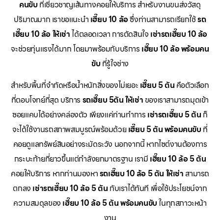
คนขับ
ที่เชี่ยวชาญเส้นทางคอยให้บริการ สำหรับงานขนส่งวัสดุ
ปริมาณมาก เราขอแนะนำ
เฮี๊ยบ 10 ล้อ
ซึ่งท่านสามารถเรียกใช้
รถ
เฮี๊ยบ 10 ล้อ ให้เช่า
ได้ตลอดเวลา การตัดสินใจ
เช่ารถเฮี๊ยบ 10 ล้อ
จะช่วยทุ่นแรงได้มาก โดยมาพร้อมกับบริการ
เฮี๊ยบ 10 ล้อ พร้อมคน
ขับ
ที่รู้ใจช่าง
สำหรับพื้นที่จำกัดหรือน้ำหนักสิ่งของไม่เยอะ
เฮี๊ยบ 5 ตัน
คือตัวเลือก
ที่ตอบโจทย์ที่สุด บริการ
รถเฮี๊ยบ 5ตัน ให้เช่า
ของเราสามารถมุดเข้า
ซอยแคบได้อย่างคล่องตัว เพียงแค่ท่านทำการ
เช่ารถเฮี๊ยบ 5 ตัน
ก็
จะได้ใช้งานรถสภาพสมบูรณ์พร้อมด้วย
เฮี๊ยบ 5 ตัน พร้อมคนขับ
ที่
คอยดูแลทรัพย์สินอย่างระมัดระวัง นอกจากนี้ หากไซต์งานต้องการ
กระบะท้ายที่ยาวขึ้นแต่กำลังยกมาตรฐาน เรามี
เฮี๊ยบ 10 ล้อ 5 ตัน
คอยให้บริการ หากท่านมองหา
รถเฮี๊ยบ 10 ล้อ 5 ตัน ให้เช่า
สามารถ
ตกลง
เช่ารถเฮี๊ยบ 10 ล้อ 5 ตัน
กับเราได้ทันที เพื่อใช้ประโยชน์จาก
ความสมดุลของ
เฮี๊ยบ 10 ล้อ 5 ตัน พร้อมคนขับ
ในทุกสภาวะหน้า
งาน