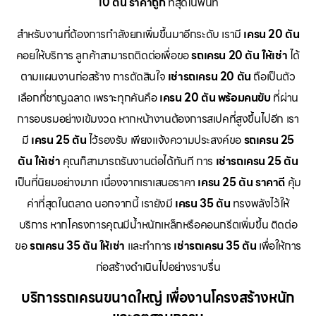
10 ตัน ราคาถูก
ที่สุดในพื้นที่
สำหรับงานที่ต้องการกำลังยกเพิ่มขึ้นมาอีกระดับ เรามี
เครน 20 ตัน
คอยให้บริการ ลูกค้าสามารถติดต่อเพื่อขอ
รถเครน 20 ตัน ให้เช่า
ได้
ตามแผนงานก่อสร้าง การตัดสินใจ
เช่ารถเครน 20 ตัน
ถือเป็นตัว
เลือกที่ชาญฉลาด เพราะทุกคันคือ
เครน 20 ตัน พร้อมคนขับ
ที่ผ่าน
การอบรมอย่างเข้มงวด หากหน้างานต้องการสเปคที่สูงขึ้นไปอีก เรา
มี
เครน 25 ตัน
ไว้รองรับ เพียงแจ้งความประสงค์ขอ
รถเครน 25
ตัน ให้เช่า
คุณก็สามารถรันงานต่อได้ทันที การ
เช่ารถเครน 25 ตัน
เป็นที่นิยมอย่างมาก เนื่องจากเราเสนอราคา
เครน 25 ตัน ราคาดี
คุ้ม
ค่าที่สุดในตลาด นอกจากนี้ เรายังมี
เครน 35 ตัน
ทรงพลังไว้ให้
บริการ หากโครงการคุณมีน้ำหนักเหล็กหรือคอนกรีตเพิ่มขึ้น ติดต่อ
ขอ
รถเครน 35 ตัน ให้เช่า
และทำการ
เช่ารถเครน 35 ตัน
เพื่อให้การ
ก่อสร้างดำเนินไปอย่างราบรื่น
บริการรถเครนขนาดใหญ่ เพื่องานโครงสร้างหนัก