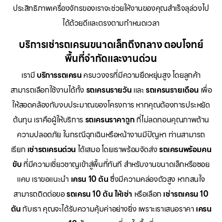
ประสิทธิภาพเครื่องจักรของเราจะช่วยให้งานของคุณสำเร็จลุล่วงไป
ได้ด้วยดีและตรงตามกำหนดเวลา
บริการเช่ารถเครนขนาดเล็กถึงกลาง ตอบโจทย์
พื้นที่จำกัดและงานด่วน
เรามี
บริการรถเครน
ครบวงจรที่มีความยืดหยุ่นสูง โดยลูกค้า
สามารถเลือกใช้งานได้ทั้ง
รถเครนรายวัน
และ
รถเครนรายเดือน
เพื่อ
ให้สอดคล้องกับงบประมาณของโครงการ หากคุณต้องการประหยัด
ต้นทุน เราคือผู้ให้บริการ
รถเครนราคาถูก
ที่ไม่ลดทอนคุณภาพด้าน
ความปลอดภัย ในกรณีฉุกเฉินหรือหน้างานมีปัญหา ท่านสามารถ
เรียก
เช่ารถเครนด่วน
ได้เสมอ โดยเราพร้อมจัดส่ง
รถเครนพร้อมคน
ขับ
ที่มีความเชี่ยวชาญเข้าสู่พื้นที่ทันที สำหรับงานขนาดเล็กหรือซอย
แคบ เราขอแนะนำ
เครน 10 ตัน
ซึ่งมีความคล่องตัวสูง หากสนใจ
สามารถติดต่อขอ
รถเครน 10 ตัน ให้เช่า
หรือเลือก
เช่ารถเครน 10
ตัน
กับเรา คุณจะได้รับความคุ้มค่าอย่างยิ่ง เพราะเราเสนอราคา
เครน