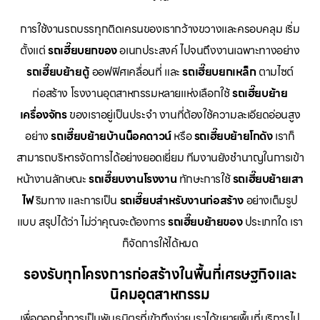
การใช้งานรถบรรทุกติดเครนของเรากว้างขวางและครอบคลุม เริ่ม
ตั้งแต่
รถเฮี๊ยบยกของ
อเนกประสงค์ ไปจนถึงงานเฉพาะทางอย่าง
รถเฮี๊ยบย้ายตู้
ออฟฟิศเคลื่อนที่ และ
รถเฮี๊ยบยกเหล็ก
ตามไซต์
ก่อสร้าง โรงงานอุตสาหกรรมหลายแห่งเลือกใช้
รถเฮี๊ยบย้าย
เครื่องจักร
ของเราอยู่เป็นประจำ งานที่ต้องใช้ความละเอียดอ่อนสูง
อย่าง
รถเฮี๊ยบย้ายบ้านน็อคดาวน์
หรือ
รถเฮี๊ยบย้ายโกดัง
เราก็
สามารถบริหารจัดการได้อย่างยอดเยี่ยม ทีมงานยังชำนาญในการเข้า
หน้างานลักษณะ
รถเฮี๊ยบงานโรงงาน
ทักษะการใช้
รถเฮี๊ยบย้ายเสา
ไฟ
ริมทาง และการเป็น
รถเฮี๊ยบสำหรับงานก่อสร้าง
อย่างเต็มรูป
แบบ สรุปได้ว่า ไม่ว่าคุณจะต้องการ
รถเฮี๊ยบย้ายของ
ประเภทใด เรา
ก็จัดการให้ได้หมด
รองรับทุกโครงการก่อสร้างในพื้นที่เศรษฐกิจและ
นิคมอุตสาหกรรม
เพื่อตอกย้ำการเป็นพันธมิตรที่เข้าถึงง่าย เราได้ขยายพื้นที่บริการไป