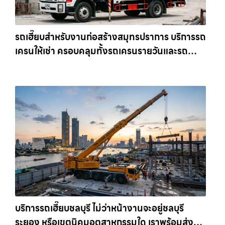
รถเฮี๊ยบสำหรับงานก่อสร้างสมุทรปราการ บริการรถ
เครนให้เช่า ครอบคลุมทั้งรถเครนรายวันและรถ
เครนรายเดือน ตอบโจทย์ทุกไซต์งาน ให้เช่า
เครน.com
บริการรถเฮี๊ยบชลบุรี ไม่ว่าหน้างานจะอยู่ชลบุรี
ระยอง หรือเขตนิคมอุตสาหกรรมใด เราพร้อมส่งรถ