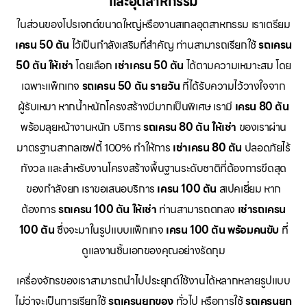
และอุตสาหกรรม
ในส่วนของโปรเจกต์ขนาดใหญ่หรืองานสเกลอุตสาหกรรม เราเตรียม
เครน 50 ตัน
ไว้เป็นกำลังเสริมที่สำคัญ ท่านสามารถเรียกใช้
รถเครน
50 ตัน ให้เช่า
โดยเลือก
เช่าเครน 50 ตัน
ได้ตามความเหมาะสม โดย
เฉพาะแพ็กเกจ
รถเครน 50 ตัน รายวัน
ที่ได้รับความไว้วางใจจาก
ผู้รับเหมา หากน้ำหนักโครงสร้างมีมากเป็นพิเศษ เรามี
เครน 80 ตัน
พร้อมลุยหน้างานหนัก บริการ
รถเครน 80 ตัน ให้เช่า
ของเราผ่าน
มาตรฐานสากลเซฟตี้ 100% ทำให้การ
เช่าเครน 80 ตัน
ปลอดภัยไร้
กังวล และสำหรับงานโครงสร้างพื้นฐานระดับชาติที่ต้องการขีดสุด
ของกำลังยก เราขอเสนอบริการ
เครน 100 ตัน
สเปคเยี่ยม หาก
ต้องการ
รถเครน 100 ตัน ให้เช่า
ท่านสามารถตกลง
เช่ารถเครน
100 ตัน
ซึ่งจะมาในรูปแบบแพ็กเกจ
เครน 100 ตัน พร้อมคนขับ
ที่
ดูแลงานชิ้นเอกของคุณอย่างรัดกุม
เครื่องจักรของเราสามารถนำไปประยุกต์ใช้งานได้หลากหลายรูปแบบ
ไม่ว่าจะเป็นการเรียกใช้
รถเครนยกของ
ทั่วไป หรือการใช้
รถเครนยก