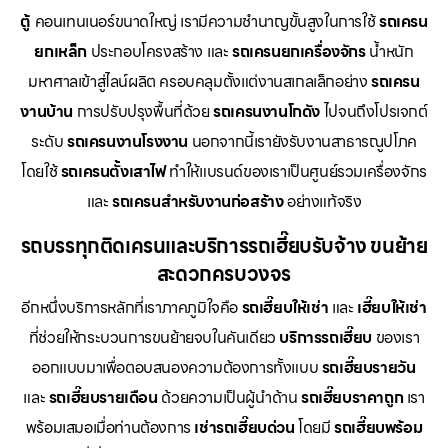
ตู้
คอนเทนเนอร์ขนาดใหญ่ เรามีความชำนาญขั้นสูงในการใช้
รถเครน
ยกเหล็ก
ประกอบโครงสร้าง และ
รถเครนยกเครื่องจักร
น้ำหนัก
มหาศาลเข้าสู่ไลน์ผลิต ครอบคลุมตั้งแต่งานสเกลเล็กอย่าง
รถเครน
งานบ้าน
การปรับปรุงพื้นที่ด้วย
รถเครนงานโกดัง
ไปจนถึงโปรเจกต์
ระดับ
รถเครนงานโรงงาน
นอกจากนี้เรายังรับงานสาธารณูปโภค
โดยใช้
รถเครนตั้งเสาไฟ
ทำให้แบรนด์ของเราเป็นศูนย์รวมเครื่องจักร
และ
รถเครนสำหรับงานก่อสร้าง
อย่างแท้จริง
รถบรรทุกติดเครนและบริการรถเฮี๊ยบรับจ้าง ขนย้าย
สะดวกครบวงจร
อีกหนึ่งบริการหลักที่เราภาคภูมิใจคือ
รถเฮี๊ยบให้เช่า
และ
เฮี๊ยบให้เช่า
ที่ช่วยให้กระบวนการขนย้ายจบในคันเดียว
บริการรถเฮี๊ยบ
ของเรา
ออกแบบมาเพื่อตอบสนองความต้องการทั้งแบบ
รถเฮี๊ยบรายวัน
และ
รถเฮี๊ยบรายเดือน
ด้วยความเป็นผู้นำด้าน
รถเฮี๊ยบราคาถูก
เรา
พร้อมเสมอเมื่อท่านต้องการ
เช่ารถเฮี๊ยบด่วน
โดยมี
รถเฮี๊ยบพร้อม