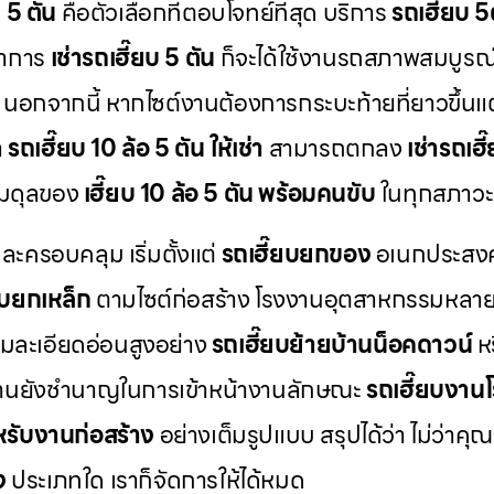
บ 5 ตัน
คือตัวเลือกที่ตอบโจทย์ที่สุด บริการ
รถเฮี๊ยบ 5ต
ทำการ
เช่ารถเฮี๊ยบ 5 ตัน
ก็จะได้ใช้งานรถสภาพสมบูรณ
ง นอกจากนี้ หากไซต์งานต้องการกระบะท้ายที่ยาวขึ้น
า
รถเฮี๊ยบ 10 ล้อ 5 ตัน ให้เช่า
สามารถตกลง
เช่ารถเฮี
มสมดุลของ
เฮี๊ยบ 10 ล้อ 5 ตัน พร้อมคนขับ
ในทุกสภาวะ
ครอบคลุม เริ่มตั้งแต่
รถเฮี๊ยบยกของ
อเนกประสงค
ยบยกเหล็ก
ตามไซต์ก่อสร้าง โรงงานอุตสาหกรรมหลายแ
ามละเอียดอ่อนสูงอย่าง
รถเฮี๊ยบย้ายบ้านน็อคดาวน์
ห
มงานยังชำนาญในการเข้าหน้างานลักษณะ
รถเฮี๊ยบงาน
หรับงานก่อสร้าง
อย่างเต็มรูปแบบ สรุปได้ว่า ไม่ว่าค
ง
ประเภทใด เราก็จัดการให้ได้หมด