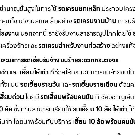
ชำนาญขั้นสูงในการใช้
รถเครนยกเหล็ก
ประกอบโครง
คลุมตั้งแต่งานสเกลเล็กอย่าง
รถเครนงานบ้าน
การปรับ
โรงงาน
นอกจากนี้เรายังรับงานสาธารณูปโภคโดยใช้
เครื่องจักรและ
รถเครนสำหรับงานก่อสร้าง
อย่างแท้จ
และบริการรถเฮี๊ยบรับจ้าง ขนย้ายสะดวกครบวงจร
เช่า
และ
เฮี๊ยบให้เช่า
ที่ช่วยให้กระบวนการขนย้ายจบใน
ทั้งแบบ
รถเฮี๊ยบรายวัน
และ
รถเฮี๊ยบรายเดือน
ด้วยคว
เฮี๊ยบด่วน
โดยมี
รถเฮี๊ยบพร้อมคนขับ
ที่เชี่ยวชาญเส
10 ล้อ
ซึ่งท่านสามารถเรียกใช้
รถเฮี๊ยบ 10 ล้อ ให้เช่า
ได
ด้มาก โดยมาพร้อมกับบริการ
เฮี๊ยบ 10 ล้อ พร้อมคนขั