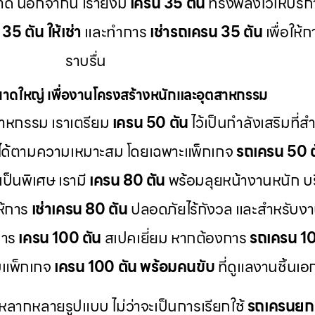
ลาด นอกจากนี้ เรายังมี
เครน 35 ตัน
ทรงพลังไว้ให้บริ
35 ตัน ให้เช่า
และทำการ
เช่ารถเครน 35 ตัน
เพื่อให้
ราบรื่น
าดใหญ่ เพื่องานโครงสร้างหนักและอุตสาหกรรม
าหกรรม เราเตรียม
เครน 50 ตัน
ไว้เป็นกำลังเสริมที่
ได้ตามความเหมาะสม โดยเฉพาะแพ็กเกจ
รถเครน 50 ต
ป็นพิเศษ เรามี
เครน 80 ตัน
พร้อมลุยหน้างานหนัก บ
ห้การ
เช่าเครน 80 ตัน
ปลอดภัยไร้กังวล และสำหรับงา
การ
เครน 100 ตัน
สเปคเยี่ยม หากต้องการ
รถเครน 100
บแพ็กเกจ
เครน 100 ตัน พร้อมคนขับ
ที่ดูแลงานชิ้นเ
หลากหลายรูปแบบ ไม่ว่าจะเป็นการเรียกใช้
รถเครนย