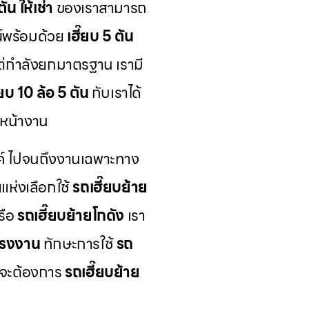
ัน ให้เช่า
ของเราสามารถ
์พร้อมด้วย
เฮี๊ยบ 5 ตัน
แต่กำลังยกมาตรฐาน เรามี
๊ยบ 10 ล้อ 5 ตัน
กับเราได้
หน้างาน
์ ไปจนถึงงานเฉพาะทาง
ห่งเลือกใช้
รถเฮี๊ยบย้าย
รือ
รถเฮี๊ยบย้ายโกดัง
เรา
โรงงาน
ทักษะการใช้
รถ
ุณจะต้องการ
รถเฮี๊ยบย้าย