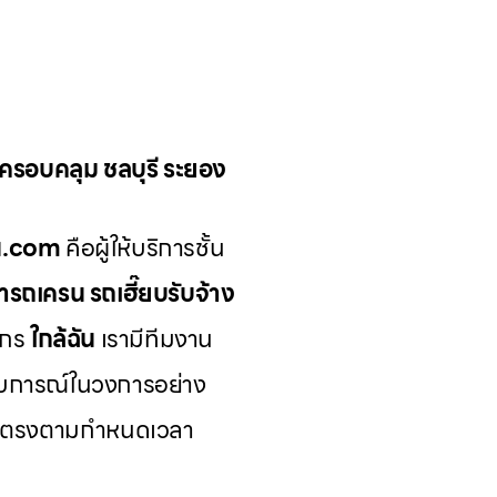
น ครอบคลุม ชลบุรี ระยอง
รน.com
คือผู้ให้บริการชั้น
่ารถเครน รถเฮี๊ยบรับจ้าง
ักร
ใกล้ฉัน
เรามีทีมงาน
บการณ์ในวงการอย่าง
ีและตรงตามกำหนดเวลา