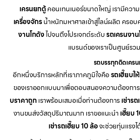
เครนยกตู้
คอนเทนเนอร์ขนาดใหญ่ เรามีความ
เครื่องจักร
น้ำหนักมหาศาลเข้าสู่ไลน์ผลิต ครอบ
งานโกดัง
ไปจนถึงโปรเจกต์ระดับ
รถเครนงาน
แบรนด์ของเราเป็นศูนย์รวม
รถบรรทุกติดเครน
อีกหนึ่งบริการหลักที่เราภาคภูมิใจคือ
รถเฮี๊ยบให้
ของเราออกแบบมาเพื่อตอบสนองความต้องการ
บราคาถูก
เราพร้อมเสมอเมื่อท่านต้องการ
เช่ารถ
งานขนส่งวัสดุปริมาณมาก เราขอแนะนำ
เฮี๊ยบ 
เช่ารถเฮี๊ยบ 10 ล้อ
จะช่วยทุ่นแรงไ