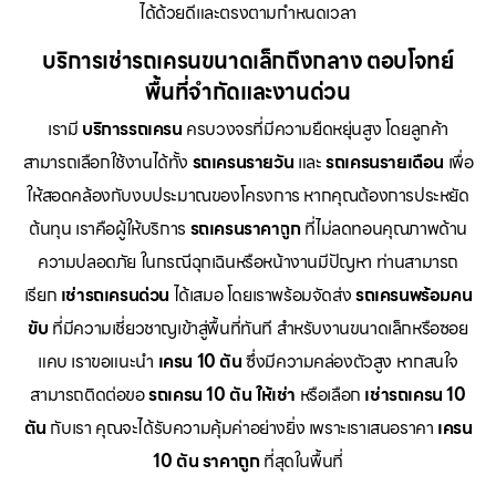
ได้ด้วยดีและตรงตามกำหนดเวลา
บริการเช่ารถเครนขนาดเล็กถึงกลาง ตอบโจทย์
พื้นที่จำกัดและงานด่วน
เรามี
บริการรถเครน
ครบวงจรที่มีความยืดหยุ่นสูง โดยลูกค้า
สามารถเลือกใช้งานได้ทั้ง
รถเครนรายวัน
และ
รถเครนรายเดือน
เพื่อ
ให้สอดคล้องกับงบประมาณของโครงการ หากคุณต้องการประหยัด
ต้นทุน เราคือผู้ให้บริการ
รถเครนราคาถูก
ที่ไม่ลดทอนคุณภาพด้าน
ความปลอดภัย ในกรณีฉุกเฉินหรือหน้างานมีปัญหา ท่านสามารถ
เรียก
เช่ารถเครนด่วน
ได้เสมอ โดยเราพร้อมจัดส่ง
รถเครนพร้อมคน
ขับ
ที่มีความเชี่ยวชาญเข้าสู่พื้นที่ทันที สำหรับงานขนาดเล็กหรือซอย
แคบ เราขอแนะนำ
เครน 10 ตัน
ซึ่งมีความคล่องตัวสูง หากสนใจ
สามารถติดต่อขอ
รถเครน 10 ตัน ให้เช่า
หรือเลือก
เช่ารถเครน 10
ตัน
กับเรา คุณจะได้รับความคุ้มค่าอย่างยิ่ง เพราะเราเสนอราคา
เครน
10 ตัน ราคาถูก
ที่สุดในพื้นที่