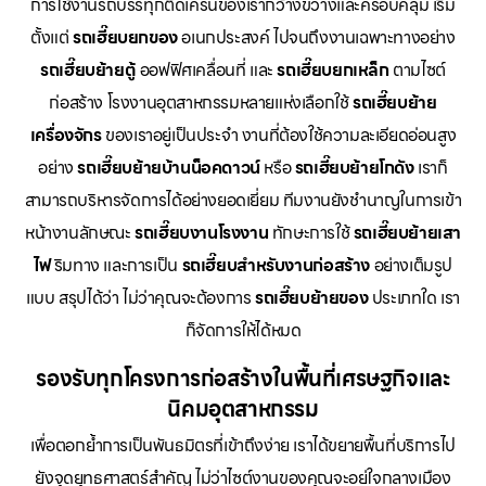
การใช้งานรถบรรทุกติดเครนของเรากว้างขวางและครอบคลุม เริ่ม
ตั้งแต่
รถเฮี๊ยบยกของ
อเนกประสงค์ ไปจนถึงงานเฉพาะทางอย่าง
รถเฮี๊ยบย้ายตู้
ออฟฟิศเคลื่อนที่ และ
รถเฮี๊ยบยกเหล็ก
ตามไซต์
ก่อสร้าง โรงงานอุตสาหกรรมหลายแห่งเลือกใช้
รถเฮี๊ยบย้าย
เครื่องจักร
ของเราอยู่เป็นประจำ งานที่ต้องใช้ความละเอียดอ่อนสูง
อย่าง
รถเฮี๊ยบย้ายบ้านน็อคดาวน์
หรือ
รถเฮี๊ยบย้ายโกดัง
เราก็
สามารถบริหารจัดการได้อย่างยอดเยี่ยม ทีมงานยังชำนาญในการเข้า
หน้างานลักษณะ
รถเฮี๊ยบงานโรงงาน
ทักษะการใช้
รถเฮี๊ยบย้ายเสา
ไฟ
ริมทาง และการเป็น
รถเฮี๊ยบสำหรับงานก่อสร้าง
อย่างเต็มรูป
แบบ สรุปได้ว่า ไม่ว่าคุณจะต้องการ
รถเฮี๊ยบย้ายของ
ประเภทใด เรา
ก็จัดการให้ได้หมด
รองรับทุกโครงการก่อสร้างในพื้นที่เศรษฐกิจและ
นิคมอุตสาหกรรม
เพื่อตอกย้ำการเป็นพันธมิตรที่เข้าถึงง่าย เราได้ขยายพื้นที่บริการไป
ยังจุดยุทธศาสตร์สำคัญ ไม่ว่าไซต์งานของคุณจะอยู่ใจกลางเมือง