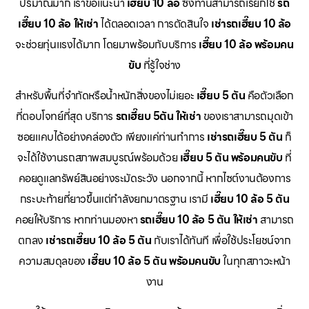
ปริมาณมาก เราขอแนะนำ
เฮี๊ยบ 10 ล้อ
ซึ่งท่านสามารถเรียกใช้
รถ
เฮี๊ยบ 10 ล้อ ให้เช่า
ได้ตลอดเวลา การตัดสินใจ
เช่ารถเฮี๊ยบ 10 ล้อ
จะช่วยทุ่นแรงได้มาก โดยมาพร้อมกับบริการ
เฮี๊ยบ 10 ล้อ พร้อมคน
ขับ
ที่รู้ใจช่าง
สำหรับพื้นที่จำกัดหรือน้ำหนักสิ่งของไม่เยอะ
เฮี๊ยบ 5 ตัน
คือตัวเลือก
ที่ตอบโจทย์ที่สุด บริการ
รถเฮี๊ยบ 5ตัน ให้เช่า
ของเราสามารถมุดเข้า
ซอยแคบได้อย่างคล่องตัว เพียงแค่ท่านทำการ
เช่ารถเฮี๊ยบ 5 ตัน
ก็
จะได้ใช้งานรถสภาพสมบูรณ์พร้อมด้วย
เฮี๊ยบ 5 ตัน พร้อมคนขับ
ที่
คอยดูแลทรัพย์สินอย่างระมัดระวัง นอกจากนี้ หากไซต์งานต้องการ
กระบะท้ายที่ยาวขึ้นแต่กำลังยกมาตรฐาน เรามี
เฮี๊ยบ 10 ล้อ 5 ตัน
คอยให้บริการ หากท่านมองหา
รถเฮี๊ยบ 10 ล้อ 5 ตัน ให้เช่า
สามารถ
ตกลง
เช่ารถเฮี๊ยบ 10 ล้อ 5 ตัน
กับเราได้ทันที เพื่อใช้ประโยชน์จาก
ความสมดุลของ
เฮี๊ยบ 10 ล้อ 5 ตัน พร้อมคนขับ
ในทุกสภาวะหน้า
งาน