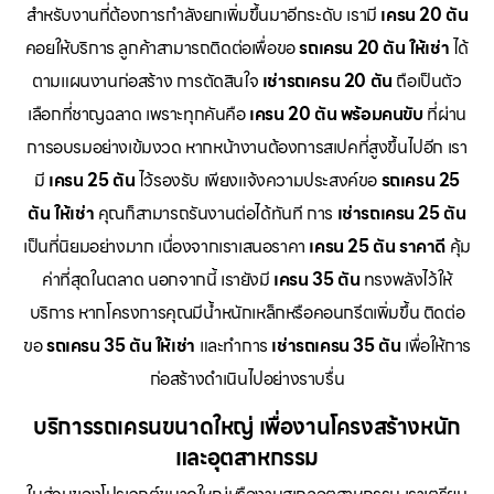
สำหรับงานที่ต้องการกำลังยกเพิ่มขึ้นมาอีกระดับ เรามี
เครน 20 ตัน
คอยให้บริการ ลูกค้าสามารถติดต่อเพื่อขอ
รถเครน 20 ตัน ให้เช่า
ได้
ตามแผนงานก่อสร้าง การตัดสินใจ
เช่ารถเครน 20 ตัน
ถือเป็นตัว
เลือกที่ชาญฉลาด เพราะทุกคันคือ
เครน 20 ตัน พร้อมคนขับ
ที่ผ่าน
การอบรมอย่างเข้มงวด หากหน้างานต้องการสเปคที่สูงขึ้นไปอีก เรา
มี
เครน 25 ตัน
ไว้รองรับ เพียงแจ้งความประสงค์ขอ
รถเครน 25
ตัน ให้เช่า
คุณก็สามารถรันงานต่อได้ทันที การ
เช่ารถเครน 25 ตัน
เป็นที่นิยมอย่างมาก เนื่องจากเราเสนอราคา
เครน 25 ตัน ราคาดี
คุ้ม
ค่าที่สุดในตลาด นอกจากนี้ เรายังมี
เครน 35 ตัน
ทรงพลังไว้ให้
บริการ หากโครงการคุณมีน้ำหนักเหล็กหรือคอนกรีตเพิ่มขึ้น ติดต่อ
ขอ
รถเครน 35 ตัน ให้เช่า
และทำการ
เช่ารถเครน 35 ตัน
เพื่อให้การ
ก่อสร้างดำเนินไปอย่างราบรื่น
บริการรถเครนขนาดใหญ่ เพื่องานโครงสร้างหนัก
และอุตสาหกรรม