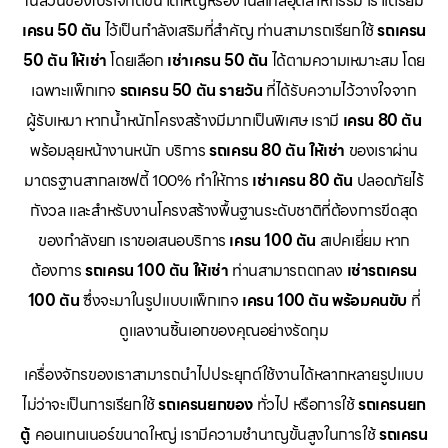
ในส่วนของโปรเจกต์ขนาดใหญ่หรืองานสเกลอุตสาหกรรม เราเตรียม
เครน 50 ตัน
ไว้เป็นกำลังเสริมที่สำคัญ ท่านสามารถเรียกใช้
รถเครน
50 ตัน ให้เช่า
โดยเลือก
เช่าเครน 50 ตัน
ได้ตามความเหมาะสม โดย
เฉพาะแพ็กเกจ
รถเครน 50 ตัน รายวัน
ที่ได้รับความไว้วางใจจาก
ผู้รับเหมา หากน้ำหนักโครงสร้างมีมากเป็นพิเศษ เรามี
เครน 80 ตัน
พร้อมลุยหน้างานหนัก บริการ
รถเครน 80 ตัน ให้เช่า
ของเราผ่าน
มาตรฐานสากลเซฟตี้ 100% ทำให้การ
เช่าเครน 80 ตัน
ปลอดภัยไร้
กังวล และสำหรับงานโครงสร้างพื้นฐานระดับชาติที่ต้องการขีดสุด
ของกำลังยก เราขอเสนอบริการ
เครน 100 ตัน
สเปคเยี่ยม หาก
ต้องการ
รถเครน 100 ตัน ให้เช่า
ท่านสามารถตกลง
เช่ารถเครน
100 ตัน
ซึ่งจะมาในรูปแบบแพ็กเกจ
เครน 100 ตัน พร้อมคนขับ
ที่
ดูแลงานชิ้นเอกของคุณอย่างรัดกุม
เครื่องจักรของเราสามารถนำไปประยุกต์ใช้งานได้หลากหลายรูปแบบ
ไม่ว่าจะเป็นการเรียกใช้
รถเครนยกของ
ทั่วไป หรือการใช้
รถเครนยก
ตู้
คอนเทนเนอร์ขนาดใหญ่ เรามีความชำนาญขั้นสูงในการใช้
รถเครน