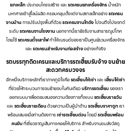
ยกเหล็ก
ประกอบโครงสร้าง และ
รถเครนยกเครื่องจักร
น้ำหนัก
มหาศาลเข้าสู่ไลน์ผลิต ครอบคลุมตั้งแต่งานสเกลเล็กอย่าง
รถเครน
งานบ้าน
การปรับปรุงพื้นที่ด้วย
รถเครนงานโกดัง
ไปจนถึงโปรเจกต์
ระดับ
รถเครนงานโรงงาน
นอกจากนี้เรายังรับงานสาธารณูปโภค
โดยใช้
รถเครนตั้งเสาไฟ
ทำให้แบรนด์ของเราเป็นศูนย์รวมเครื่องจักร
และ
รถเครนสำหรับงานก่อสร้าง
อย่างแท้จริง
รถบรรทุกติดเครนและบริการรถเฮี๊ยบรับจ้าง ขนย้าย
สะดวกครบวงจร
อีกหนึ่งบริการหลักที่เราภาคภูมิใจคือ
รถเฮี๊ยบให้เช่า
และ
เฮี๊ยบให้เช่า
ที่ช่วยให้กระบวนการขนย้ายจบในคันเดียว
บริการรถเฮี๊ยบ
ของเรา
ออกแบบมาเพื่อตอบสนองความต้องการทั้งแบบ
รถเฮี๊ยบรายวัน
และ
รถเฮี๊ยบรายเดือน
ด้วยความเป็นผู้นำด้าน
รถเฮี๊ยบราคาถูก
เรา
พร้อมเสมอเมื่อท่านต้องการ
เช่ารถเฮี๊ยบด่วน
โดยมี
รถเฮี๊ยบพร้อม
คนขับ
ที่เชี่ยวชาญเส้นทางคอยให้บริการ สำหรับงานขนส่งวัสดุ