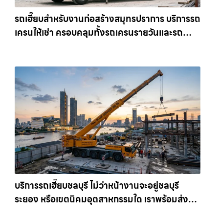
รถเฮี๊ยบสำหรับงานก่อสร้างสมุทรปราการ บริการรถ
เครนให้เช่า ครอบคลุมทั้งรถเครนรายวันและรถ
เครนรายเดือน ตอบโจทย์ทุกไซต์งาน ให้เช่า
เครน.com
บริการรถเฮี๊ยบชลบุรี ไม่ว่าหน้างานจะอยู่ชลบุรี
ระยอง หรือเขตนิคมอุตสาหกรรมใด เราพร้อมส่งรถ
เข้าหน้างานทันที ให้เช่าเครน.com