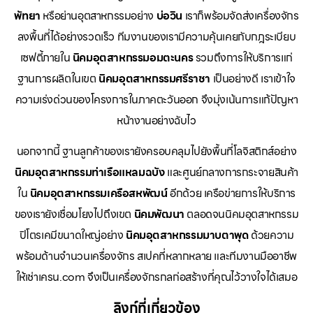
พัทยา
หรือย่านอุตสาหกรรมอย่าง
บ่อวิน
เราก็พร้อมจัดส่งเครื่องจักร
ลงพื้นที่ได้อย่างรวดเร็ว ทีมงานของเรามีความคุ้นเคยกับกฎระเบียบ
เซฟตี้ภายใน
นิคมอุตสาหกรรมอมตะนคร
รวมถึงการให้บริการแก่
ฐานการผลิตในเขต
นิคมอุตสาหกรรมศรีราชา
เป็นอย่างดี เราเข้าใจ
ความเร่งด่วนของโครงการในภาคตะวันออก จึงมุ่งเน้นการแก้ปัญหา
หน้างานอย่างฉับไว
นอกจากนี้ ฐานลูกค้าของเรายังครอบคลุมไปยังพื้นที่โลจิสติกส์อย่าง
นิคมอุตสาหกรรมท่าเรือแหลมฉบัง
และศูนย์กลางการกระจายสินค้า
ใน
นิคมอุตสาหกรรมเครือสหพัฒน์
อีกด้วย เครือข่ายการให้บริการ
ของเรายังเชื่อมโยงไปถึงเขต
นิคมพัฒนา
ตลอดจนนิคมอุตสาหกรรม
ปิโตรเคมีขนาดใหญ่อย่าง
นิคมอุตสาหกรรมมาบตาพุด
ด้วยความ
พร้อมด้านจำนวนเครื่องจักร สเปคที่หลากหลาย และทีมงานมืออาชีพ
ให้เช่าเครน.com จึงเป็นเครื่องจักรกลก่อสร้างที่คุณไว้วางใจได้เสมอ
ลิงก์ที่เกี่ยวข้อง