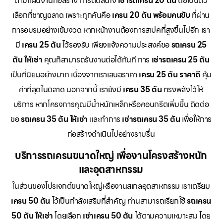
ตามแผนงานก่อสร้าง การตัดสินใจ
เช่ารถเครน 20 ตัน
ถือเป็นตัว
เลือกที่ชาญฉลาด เพราะทุกคันคือ
เครน 20 ตัน พร้อมคนขับ
ที่ผ่าน
การอบรมอย่างเข้มงวด หากหน้างานต้องการสเปคที่สูงขึ้นไปอีก เรา
มี
เครน 25 ตัน
ไว้รองรับ เพียงแจ้งความประสงค์ขอ
รถเครน 25
ตัน ให้เช่า
คุณก็สามารถรันงานต่อได้ทันที การ
เช่ารถเครน 25 ตัน
เป็นที่นิยมอย่างมาก เนื่องจากเราเสนอราคา
เครน 25 ตัน ราคาดี
คุ้ม
ค่าที่สุดในตลาด นอกจากนี้ เรายังมี
เครน 35 ตัน
ทรงพลังไว้ให้
บริการ หากโครงการคุณมีน้ำหนักเหล็กหรือคอนกรีตเพิ่มขึ้น ติดต่อ
ขอ
รถเครน 35 ตัน ให้เช่า
และทำการ
เช่ารถเครน 35 ตัน
เพื่อให้การ
ก่อสร้างดำเนินไปอย่างราบรื่น
บริการรถเครนขนาดใหญ่ เพื่องานโครงสร้างหนัก
และอุตสาหกรรม
ในส่วนของโปรเจกต์ขนาดใหญ่หรืองานสเกลอุตสาหกรรม เราเตรียม
เครน 50 ตัน
ไว้เป็นกำลังเสริมที่สำคัญ ท่านสามารถเรียกใช้
รถเครน
50 ตัน ให้เช่า
โดยเลือก
เช่าเครน 50 ตัน
ได้ตามความเหมาะสม โดย