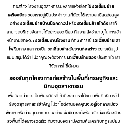
ก่อสร้าง โรงงานอุตสาหกรรมหลายแห่งเลือกใช้
รถเฮี๊ยบย้าย
เครื่องจักร
ของเราอยู่เป็นประจำ งานที่ต้องใช้ความละเอียดอ่อนสูง
อย่าง
รถเฮี๊ยบย้ายบ้านน็อคดาวน์
หรือ
รถเฮี๊ยบย้ายโกดัง
เราก็
สามารถบริหารจัดการได้อย่างยอดเยี่ยม ทีมงานยังชำนาญในการเข้า
หน้างานลักษณะ
รถเฮี๊ยบงานโรงงาน
ทักษะการใช้
รถเฮี๊ยบย้ายเสา
ไฟ
ริมทาง และการเป็น
รถเฮี๊ยบสำหรับงานก่อสร้าง
อย่างเต็มรูป
แบบ สรุปได้ว่า ไม่ว่าคุณจะต้องการ
รถเฮี๊ยบย้ายของ
ประเภทใด เรา
ก็จัดการให้ได้หมด
รองรับทุกโครงการก่อสร้างในพื้นที่เศรษฐกิจและ
นิคมอุตสาหกรรม
เพื่อตอกย้ำการเป็นพันธมิตรที่เข้าถึงง่าย เราได้ขยายพื้นที่บริการไป
ยังจุดยุทธศาสตร์สำคัญ ไม่ว่าไซต์งานของคุณจะอยู่ใจกลางเมือง
พัทยา
หรือย่านอุตสาหกรรมอย่าง
บ่อวิน
เราก็พร้อมจัดส่งเครื่องจักร
ลงพื้นที่ได้อย่างรวดเร็ว ทีมงานของเรามีความคุ้นเคยกับกฎระเบียบ