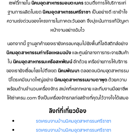
เซฟตี้ภายใน
นิคมอุตสาหกรรมอมตะนคร
รวมถึงการให้บริการแก่
ฐานการผลิตในเขต
นิคมอุตสาหกรรมศรีราชา
เป็นอย่างดี เราเข้าใจ
ความเร่งด่วนของโครงการในภาคตะวันออก จึงมุ่งเน้นการแก้ปัญหา
หน้างานอย่างฉับไว
นอกจากนี้ ฐานลูกค้าของเรายังครอบคลุมไปยังพื้นที่โลจิสติกส์อย่าง
นิคมอุตสาหกรรมท่าเรือแหลมฉบัง
และศูนย์กลางการกระจายสินค้า
ใน
นิคมอุตสาหกรรมเครือสหพัฒน์
อีกด้วย เครือข่ายการให้บริการ
ของเรายังเชื่อมโยงไปถึงเขต
นิคมพัฒนา
ตลอดจนนิคมอุตสาหกรรม
ปิโตรเคมีขนาดใหญ่อย่าง
นิคมอุตสาหกรรมมาบตาพุด
ด้วยความ
พร้อมด้านจำนวนเครื่องจักร สเปคที่หลากหลาย และทีมงานมืออาชีพ
ให้เช่าเครน.com จึงเป็นเครื่องจักรกลก่อสร้างที่คุณไว้วางใจได้เสมอ
ลิงก์ที่เกี่ยวข้อง
รถเครนงานบ้านนิคมอุตสาหกรรมศรีราชา
รถเครนงานบ้านนิคมอุตสาหกรรมศรีราชา