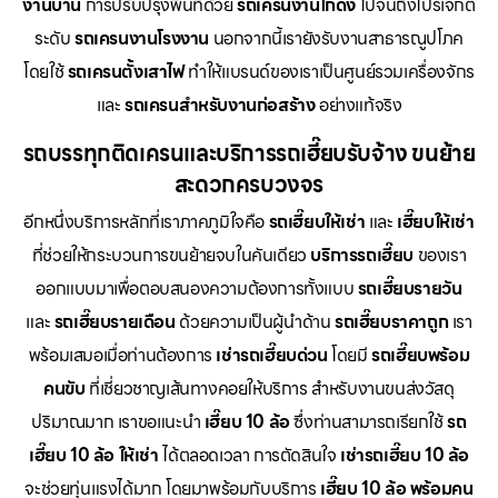
งานบ้าน
การปรับปรุงพื้นที่ด้วย
รถเครนงานโกดัง
ไปจนถึงโปรเจกต์
ระดับ
รถเครนงานโรงงาน
นอกจากนี้เรายังรับงานสาธารณูปโภค
โดยใช้
รถเครนตั้งเสาไฟ
ทำให้แบรนด์ของเราเป็นศูนย์รวมเครื่องจักร
และ
รถเครนสำหรับงานก่อสร้าง
อย่างแท้จริง
รถบรรทุกติดเครนและบริการรถเฮี๊ยบรับจ้าง ขนย้าย
สะดวกครบวงจร
อีกหนึ่งบริการหลักที่เราภาคภูมิใจคือ
รถเฮี๊ยบให้เช่า
และ
เฮี๊ยบให้เช่า
ที่ช่วยให้กระบวนการขนย้ายจบในคันเดียว
บริการรถเฮี๊ยบ
ของเรา
ออกแบบมาเพื่อตอบสนองความต้องการทั้งแบบ
รถเฮี๊ยบรายวัน
และ
รถเฮี๊ยบรายเดือน
ด้วยความเป็นผู้นำด้าน
รถเฮี๊ยบราคาถูก
เรา
พร้อมเสมอเมื่อท่านต้องการ
เช่ารถเฮี๊ยบด่วน
โดยมี
รถเฮี๊ยบพร้อม
คนขับ
ที่เชี่ยวชาญเส้นทางคอยให้บริการ สำหรับงานขนส่งวัสดุ
ปริมาณมาก เราขอแนะนำ
เฮี๊ยบ 10 ล้อ
ซึ่งท่านสามารถเรียกใช้
รถ
เฮี๊ยบ 10 ล้อ ให้เช่า
ได้ตลอดเวลา การตัดสินใจ
เช่ารถเฮี๊ยบ 10 ล้อ
จะช่วยทุ่นแรงได้มาก โดยมาพร้อมกับบริการ
เฮี๊ยบ 10 ล้อ พร้อมคน