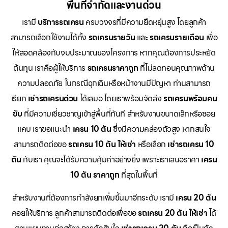
พื้นที่จำกัดและงานด่วน
เรามี
บริการรถเครน
ครบวงจรที่มีความยืดหยุ่นสูง โดยลูกค้า
สามารถเลือกใช้งานได้ทั้ง
รถเครนรายวัน
และ
รถเครนรายเดือน
เพื่อ
ให้สอดคล้องกับงบประมาณของโครงการ หากคุณต้องการประหยัด
ต้นทุน เราคือผู้ให้บริการ
รถเครนราคาถูก
ที่ไม่ลดทอนคุณภาพด้าน
ความปลอดภัย ในกรณีฉุกเฉินหรือหน้างานมีปัญหา ท่านสามารถ
เรียก
เช่ารถเครนด่วน
ได้เสมอ โดยเราพร้อมจัดส่ง
รถเครนพร้อมคน
ขับ
ที่มีความเชี่ยวชาญเข้าสู่พื้นที่ทันที สำหรับงานขนาดเล็กหรือซอย
แคบ เราขอแนะนำ
เครน 10 ตัน
ซึ่งมีความคล่องตัวสูง หากสนใจ
สามารถติดต่อขอ
รถเครน 10 ตัน ให้เช่า
หรือเลือก
เช่ารถเครน 10
ตัน
กับเรา คุณจะได้รับความคุ้มค่าอย่างยิ่ง เพราะเราเสนอราคา
เครน
10 ตัน ราคาถูก
ที่สุดในพื้นที่
สำหรับงานที่ต้องการกำลังยกเพิ่มขึ้นมาอีกระดับ เรามี
เครน 20 ตัน
คอยให้บริการ ลูกค้าสามารถติดต่อเพื่อขอ
รถเครน 20 ตัน ให้เช่า
ได้