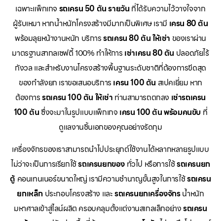
เฉพาะแพ็กเกจ
รถเครน 50 ตัน รายวัน
ที่ได้รับความไว้วางใจจาก
ผู้รับเหมา หากน้ำหนักโครงสร้างมีมากเป็นพิเศษ เรามี
เครน 80 ตัน
พร้อมลุยหน้างานหนัก บริการ
รถเครน 80 ตัน ให้เช่า
ของเราผ่าน
มาตรฐานสากลเซฟตี้ 100% ทำให้การ
เช่าเครน 80 ตัน
ปลอดภัยไร้
กังวล และสำหรับงานโครงสร้างพื้นฐานระดับชาติที่ต้องการขีดสุด
ของกำลังยก เราขอเสนอบริการ
เครน 100 ตัน
สเปคเยี่ยม หาก
ต้องการ
รถเครน 100 ตัน ให้เช่า
ท่านสามารถตกลง
เช่ารถเครน
100 ตัน
ซึ่งจะมาในรูปแบบแพ็กเกจ
เครน 100 ตัน พร้อมคนขับ
ที่
ดูแลงานชิ้นเอกของคุณอย่างรัดกุม
เครื่องจักรของเราสามารถนำไปประยุกต์ใช้งานได้หลากหลายรูปแบบ
ไม่ว่าจะเป็นการเรียกใช้
รถเครนยกของ
ทั่วไป หรือการใช้
รถเครนยก
ตู้
คอนเทนเนอร์ขนาดใหญ่ เรามีความชำนาญขั้นสูงในการใช้
รถเครน
ยกเหล็ก
ประกอบโครงสร้าง และ
รถเครนยกเครื่องจักร
น้ำหนัก
มหาศาลเข้าสู่ไลน์ผลิต ครอบคลุมตั้งแต่งานสเกลเล็กอย่าง
รถเครน