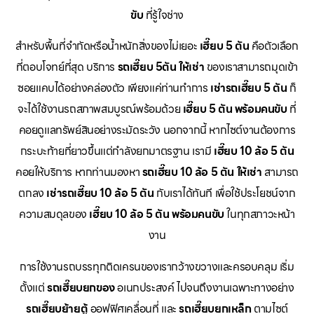
ขับ
ที่รู้ใจช่าง
สำหรับพื้นที่จำกัดหรือน้ำหนักสิ่งของไม่เยอะ
เฮี๊ยบ 5 ตัน
คือตัวเลือก
ที่ตอบโจทย์ที่สุด บริการ
รถเฮี๊ยบ 5ตัน ให้เช่า
ของเราสามารถมุดเข้า
ซอยแคบได้อย่างคล่องตัว เพียงแค่ท่านทำการ
เช่ารถเฮี๊ยบ 5 ตัน
ก็
จะได้ใช้งานรถสภาพสมบูรณ์พร้อมด้วย
เฮี๊ยบ 5 ตัน พร้อมคนขับ
ที่
คอยดูแลทรัพย์สินอย่างระมัดระวัง นอกจากนี้ หากไซต์งานต้องการ
กระบะท้ายที่ยาวขึ้นแต่กำลังยกมาตรฐาน เรามี
เฮี๊ยบ 10 ล้อ 5 ตัน
คอยให้บริการ หากท่านมองหา
รถเฮี๊ยบ 10 ล้อ 5 ตัน ให้เช่า
สามารถ
ตกลง
เช่ารถเฮี๊ยบ 10 ล้อ 5 ตัน
กับเราได้ทันที เพื่อใช้ประโยชน์จาก
ความสมดุลของ
เฮี๊ยบ 10 ล้อ 5 ตัน พร้อมคนขับ
ในทุกสภาวะหน้า
งาน
การใช้งานรถบรรทุกติดเครนของเรากว้างขวางและครอบคลุม เริ่ม
ตั้งแต่
รถเฮี๊ยบยกของ
อเนกประสงค์ ไปจนถึงงานเฉพาะทางอย่าง
รถเฮี๊ยบย้ายตู้
ออฟฟิศเคลื่อนที่ และ
รถเฮี๊ยบยกเหล็ก
ตามไซต์