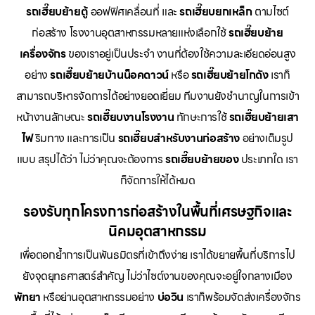
รถเฮี๊ยบย้ายตู้
ออฟฟิศเคลื่อนที่ และ
รถเฮี๊ยบยกเหล็ก
ตามไซต์
ก่อสร้าง โรงงานอุตสาหกรรมหลายแห่งเลือกใช้
รถเฮี๊ยบย้าย
เครื่องจักร
ของเราอยู่เป็นประจำ งานที่ต้องใช้ความละเอียดอ่อนสูง
อย่าง
รถเฮี๊ยบย้ายบ้านน็อคดาวน์
หรือ
รถเฮี๊ยบย้ายโกดัง
เราก็
สามารถบริหารจัดการได้อย่างยอดเยี่ยม ทีมงานยังชำนาญในการเข้า
หน้างานลักษณะ
รถเฮี๊ยบงานโรงงาน
ทักษะการใช้
รถเฮี๊ยบย้ายเสา
ไฟ
ริมทาง และการเป็น
รถเฮี๊ยบสำหรับงานก่อสร้าง
อย่างเต็มรูป
แบบ สรุปได้ว่า ไม่ว่าคุณจะต้องการ
รถเฮี๊ยบย้ายของ
ประเภทใด เรา
ก็จัดการให้ได้หมด
รองรับทุกโครงการก่อสร้างในพื้นที่เศรษฐกิจและ
นิคมอุตสาหกรรม
เพื่อตอกย้ำการเป็นพันธมิตรที่เข้าถึงง่าย เราได้ขยายพื้นที่บริการไป
ยังจุดยุทธศาสตร์สำคัญ ไม่ว่าไซต์งานของคุณจะอยู่ใจกลางเมือง
พัทยา
หรือย่านอุตสาหกรรมอย่าง
บ่อวิน
เราก็พร้อมจัดส่งเครื่องจักร