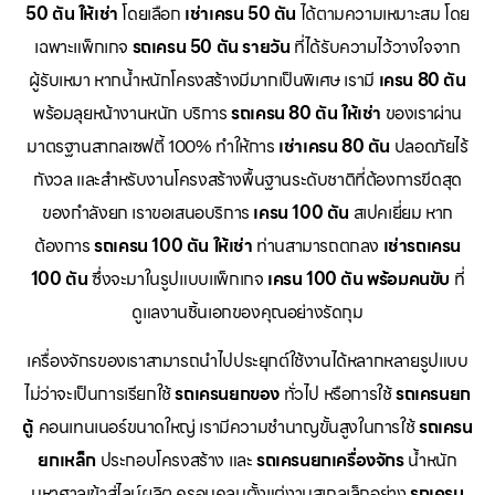
50 ตัน ให้เช่า
โดยเลือก
เช่าเครน 50 ตัน
ได้ตามความเหมาะสม โดย
เฉพาะแพ็กเกจ
รถเครน 50 ตัน รายวัน
ที่ได้รับความไว้วางใจจาก
ผู้รับเหมา หากน้ำหนักโครงสร้างมีมากเป็นพิเศษ เรามี
เครน 80 ตัน
พร้อมลุยหน้างานหนัก บริการ
รถเครน 80 ตัน ให้เช่า
ของเราผ่าน
มาตรฐานสากลเซฟตี้ 100% ทำให้การ
เช่าเครน 80 ตัน
ปลอดภัยไร้
กังวล และสำหรับงานโครงสร้างพื้นฐานระดับชาติที่ต้องการขีดสุด
ของกำลังยก เราขอเสนอบริการ
เครน 100 ตัน
สเปคเยี่ยม หาก
ต้องการ
รถเครน 100 ตัน ให้เช่า
ท่านสามารถตกลง
เช่ารถเครน
100 ตัน
ซึ่งจะมาในรูปแบบแพ็กเกจ
เครน 100 ตัน พร้อมคนขับ
ที่
ดูแลงานชิ้นเอกของคุณอย่างรัดกุม
เครื่องจักรของเราสามารถนำไปประยุกต์ใช้งานได้หลากหลายรูปแบบ
ไม่ว่าจะเป็นการเรียกใช้
รถเครนยกของ
ทั่วไป หรือการใช้
รถเครนยก
ตู้
คอนเทนเนอร์ขนาดใหญ่ เรามีความชำนาญขั้นสูงในการใช้
รถเครน
ยกเหล็ก
ประกอบโครงสร้าง และ
รถเครนยกเครื่องจักร
น้ำหนัก
มหาศาลเข้าสู่ไลน์ผลิต ครอบคลุมตั้งแต่งานสเกลเล็กอย่าง
รถเครน