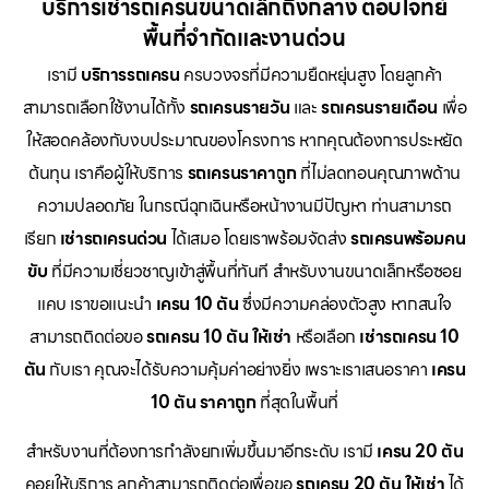
บริการเช่ารถเครนขนาดเล็กถึงกลาง ตอบโจทย์
พื้นที่จำกัดและงานด่วน
เรามี
บริการรถเครน
ครบวงจรที่มีความยืดหยุ่นสูง โดยลูกค้า
สามารถเลือกใช้งานได้ทั้ง
รถเครนรายวัน
และ
รถเครนรายเดือน
เพื่อ
ให้สอดคล้องกับงบประมาณของโครงการ หากคุณต้องการประหยัด
ต้นทุน เราคือผู้ให้บริการ
รถเครนราคาถูก
ที่ไม่ลดทอนคุณภาพด้าน
ความปลอดภัย ในกรณีฉุกเฉินหรือหน้างานมีปัญหา ท่านสามารถ
เรียก
เช่ารถเครนด่วน
ได้เสมอ โดยเราพร้อมจัดส่ง
รถเครนพร้อมคน
ขับ
ที่มีความเชี่ยวชาญเข้าสู่พื้นที่ทันที สำหรับงานขนาดเล็กหรือซอย
แคบ เราขอแนะนำ
เครน 10 ตัน
ซึ่งมีความคล่องตัวสูง หากสนใจ
สามารถติดต่อขอ
รถเครน 10 ตัน ให้เช่า
หรือเลือก
เช่ารถเครน 10
ตัน
กับเรา คุณจะได้รับความคุ้มค่าอย่างยิ่ง เพราะเราเสนอราคา
เครน
10 ตัน ราคาถูก
ที่สุดในพื้นที่
สำหรับงานที่ต้องการกำลังยกเพิ่มขึ้นมาอีกระดับ เรามี
เครน 20 ตัน
คอยให้บริการ ลูกค้าสามารถติดต่อเพื่อขอ
รถเครน 20 ตัน ให้เช่า
ได้