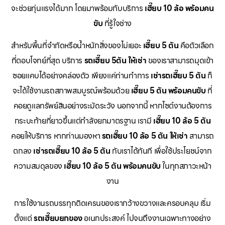
จะช่วยทุ่นแรงได้มาก โดยมาพร้อมกับบริการ
เฮี๊ยบ 10 ล้อ พร้อมคน
ขับ
ที่รู้ใจช่าง
สำหรับพื้นที่จำกัดหรือน้ำหนักสิ่งของไม่เยอะ
เฮี๊ยบ 5 ตัน
คือตัวเลือก
ที่ตอบโจทย์ที่สุด บริการ
รถเฮี๊ยบ 5ตัน ให้เช่า
ของเราสามารถมุดเข้า
ซอยแคบได้อย่างคล่องตัว เพียงแค่ท่านทำการ
เช่ารถเฮี๊ยบ 5 ตัน
ก็
จะได้ใช้งานรถสภาพสมบูรณ์พร้อมด้วย
เฮี๊ยบ 5 ตัน พร้อมคนขับ
ที่
คอยดูแลทรัพย์สินอย่างระมัดระวัง นอกจากนี้ หากไซต์งานต้องการ
กระบะท้ายที่ยาวขึ้นแต่กำลังยกมาตรฐาน เรามี
เฮี๊ยบ 10 ล้อ 5 ตัน
คอยให้บริการ หากท่านมองหา
รถเฮี๊ยบ 10 ล้อ 5 ตัน ให้เช่า
สามารถ
ตกลง
เช่ารถเฮี๊ยบ 10 ล้อ 5 ตัน
กับเราได้ทันที เพื่อใช้ประโยชน์จาก
ความสมดุลของ
เฮี๊ยบ 10 ล้อ 5 ตัน พร้อมคนขับ
ในทุกสภาวะหน้า
งาน
การใช้งานรถบรรทุกติดเครนของเรากว้างขวางและครอบคลุม เริ่ม
ตั้งแต่
รถเฮี๊ยบยกของ
อเนกประสงค์ ไปจนถึงงานเฉพาะทางอย่าง