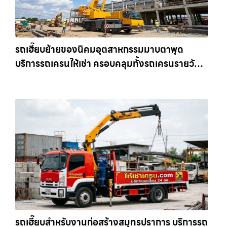
รถเฮี๊ยบย้ายของนิคมอุตสาหกรรมมาบตาพุด
บริการรถเครนให้เช่า ครอบคลุมทั้งรถเครนรายวัน
และรถเครนรายเดือน ตอบโจทย์ทุกไซต์งาน ให้เช่า
เครน.com
รถเฮี๊ยบสำหรับงานก่อสร้างสมุทรปราการ บริการรถ