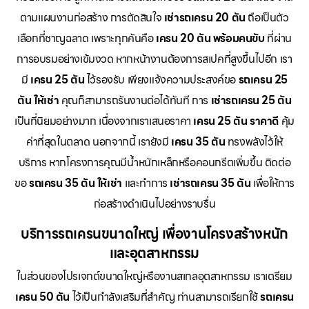
ตามแผนงานก่อสร้าง การตัดสินใจ
เช่ารถเครน 20 ตัน
ถือเป็นตัว
เลือกที่ชาญฉลาด เพราะทุกคันคือ
เครน 20 ตัน พร้อมคนขับ
ที่ผ่าน
การอบรมอย่างเข้มงวด หากหน้างานต้องการสเปคที่สูงขึ้นไปอีก เรา
มี
เครน 25 ตัน
ไว้รองรับ เพียงแจ้งความประสงค์ขอ
รถเครน 25
ตัน ให้เช่า
คุณก็สามารถรันงานต่อได้ทันที การ
เช่ารถเครน 25 ตัน
เป็นที่นิยมอย่างมาก เนื่องจากเราเสนอราคา
เครน 25 ตัน ราคาดี
คุ้ม
ค่าที่สุดในตลาด นอกจากนี้ เรายังมี
เครน 35 ตัน
ทรงพลังไว้ให้
บริการ หากโครงการคุณมีน้ำหนักเหล็กหรือคอนกรีตเพิ่มขึ้น ติดต่อ
ขอ
รถเครน 35 ตัน ให้เช่า
และทำการ
เช่ารถเครน 35 ตัน
เพื่อให้การ
ก่อสร้างดำเนินไปอย่างราบรื่น
บริการรถเครนขนาดใหญ่ เพื่องานโครงสร้างหนัก
และอุตสาหกรรม
ในส่วนของโปรเจกต์ขนาดใหญ่หรืองานสเกลอุตสาหกรรม เราเตรียม
เครน 50 ตัน
ไว้เป็นกำลังเสริมที่สำคัญ ท่านสามารถเรียกใช้
รถเครน