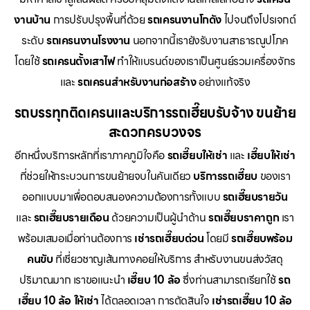
งานบ้าน
การปรับปรุงพื้นที่ด้วย
รถเครนงานโกดัง
ไปจนถึงโปรเจกต์
ระดับ
รถเครนงานโรงงาน
นอกจากนี้เรายังรับงานสาธารณูปโภค
โดยใช้
รถเครนตั้งเสาไฟ
ทำให้แบรนด์ของเราเป็นศูนย์รวมเครื่องจักร
และ
รถเครนสำหรับงานก่อสร้าง
อย่างแท้จริง
รถบรรทุกติดเครนและบริการรถเฮี๊ยบรับจ้าง ขนย้าย
สะดวกครบวงจร
อีกหนึ่งบริการหลักที่เราภาคภูมิใจคือ
รถเฮี๊ยบให้เช่า
และ
เฮี๊ยบให้เช่า
ที่ช่วยให้กระบวนการขนย้ายจบในคันเดียว
บริการรถเฮี๊ยบ
ของเรา
ออกแบบมาเพื่อตอบสนองความต้องการทั้งแบบ
รถเฮี๊ยบรายวัน
และ
รถเฮี๊ยบรายเดือน
ด้วยความเป็นผู้นำด้าน
รถเฮี๊ยบราคาถูก
เรา
พร้อมเสมอเมื่อท่านต้องการ
เช่ารถเฮี๊ยบด่วน
โดยมี
รถเฮี๊ยบพร้อม
คนขับ
ที่เชี่ยวชาญเส้นทางคอยให้บริการ สำหรับงานขนส่งวัสดุ
ปริมาณมาก เราขอแนะนำ
เฮี๊ยบ 10 ล้อ
ซึ่งท่านสามารถเรียกใช้
รถ
เฮี๊ยบ 10 ล้อ ให้เช่า
ได้ตลอดเวลา การตัดสินใจ
เช่ารถเฮี๊ยบ 10 ล้อ