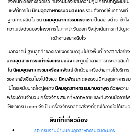
ลงพื้นที่ได้อย่างรวดเร็ว ทีมงานของเรามีความคุ้นเคยกับกฎระเบียบ
เซฟตี้ภายใน
นิคมอุตสาหกรรมอมตะนคร
รวมถึงการให้บริการแก่
ฐานการผลิตในเขต
นิคมอุตสาหกรรมศรีราชา
เป็นอย่างดี เราเข้าใจ
ความเร่งด่วนของโครงการในภาคตะวันออก จึงมุ่งเน้นการแก้ปัญหา
หน้างานอย่างฉับไว
นอกจากนี้ ฐานลูกค้าของเรายังครอบคลุมไปยังพื้นที่โลจิสติกส์อย่าง
นิคมอุตสาหกรรมท่าเรือแหลมฉบัง
และศูนย์กลางการกระจายสินค้า
ใน
นิคมอุตสาหกรรมเครือสหพัฒน์
อีกด้วย เครือข่ายการให้บริการ
ของเรายังเชื่อมโยงไปถึงเขต
นิคมพัฒนา
ตลอดจนนิคมอุตสาหกรรม
ปิโตรเคมีขนาดใหญ่อย่าง
นิคมอุตสาหกรรมมาบตาพุด
ด้วยความ
พร้อมด้านจำนวนเครื่องจักร สเปคที่หลากหลาย และทีมงานมืออาชีพ
ให้เช่าเครน.com จึงเป็นเครื่องจักรกลก่อสร้างที่คุณไว้วางใจได้เสมอ
ลิงก์ที่เกี่ยวข้อง
รถเครนงานบ้านนิคมอุตสาหกรรมอมตะนคร