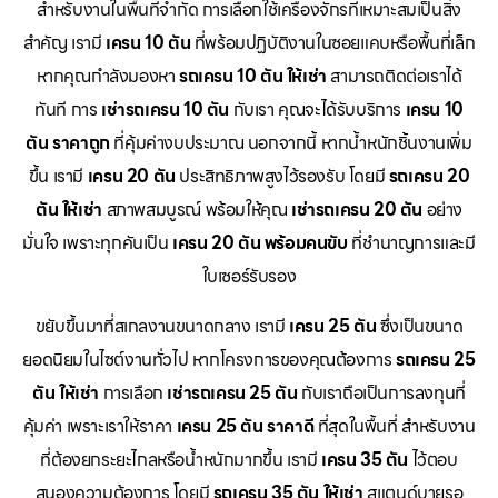
สำหรับงานในพื้นที่จำกัด การเลือกใช้เครื่องจักรที่เหมาะสมเป็นสิ่ง
สำคัญ เรามี
เครน 10 ตัน
ที่พร้อมปฏิบัติงานในซอยแคบหรือพื้นที่เล็ก
หากคุณกำลังมองหา
รถเครน 10 ตัน ให้เช่า
สามารถติดต่อเราได้
ทันที การ
เช่ารถเครน 10 ตัน
กับเรา คุณจะได้รับบริการ
เครน 10
ตัน ราคาถูก
ที่คุ้มค่างบประมาณ นอกจากนี้ หากน้ำหนักชิ้นงานเพิ่ม
ขึ้น เรามี
เครน 20 ตัน
ประสิทธิภาพสูงไว้รองรับ โดยมี
รถเครน 20
ตัน ให้เช่า
สภาพสมบูรณ์ พร้อมให้คุณ
เช่ารถเครน 20 ตัน
อย่าง
มั่นใจ เพราะทุกคันเป็น
เครน 20 ตัน พร้อมคนขับ
ที่ชำนาญการและมี
ใบเซอร์รับรอง
ขยับขึ้นมาที่สเกลงานขนาดกลาง เรามี
เครน 25 ตัน
ซึ่งเป็นขนาด
ยอดนิยมในไซต์งานทั่วไป หากโครงการของคุณต้องการ
รถเครน 25
ตัน ให้เช่า
การเลือก
เช่ารถเครน 25 ตัน
กับเราถือเป็นการลงทุนที่
คุ้มค่า เพราะเราให้ราคา
เครน 25 ตัน ราคาดี
ที่สุดในพื้นที่ สำหรับงาน
ที่ต้องยกระยะไกลหรือน้ำหนักมากขึ้น เรามี
เครน 35 ตัน
ไว้ตอบ
สนองความต้องการ โดยมี
รถเครน 35 ตัน ให้เช่า
สแตนด์บายรอ