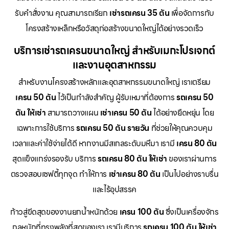
รับคำสั่งงาน คุณสามารถเรียก
เช่ารถเครน 35 ตัน
เพื่อจัดการกับ
โครงสร้างเหล็กหรือวัสดุก่อสร้างขนาดใหญ่ได้อย่างรวดเร็ว
บริการเช่ารถเครนขนาดใหญ่ สำหรับเมกะโปรเจกต์
และงานอุตสาหกรรม
สำหรับงานโครงสร้างหลักและอุตสาหกรรมขนาดใหญ่ เราเตรียม
เครน 50 ตัน
ไว้เป็นกำลังสำคัญ ผู้รับเหมาที่ต้องการ
รถเครน 50
ตัน ให้เช่า
สามารถวางแผน
เช่าเครน 50 ตัน
ได้อย่างยืดหยุ่น โดย
เฉพาะการใช้บริการ
รถเครน 50 ตัน รายวัน
ที่ช่วยให้คุณควบคุม
เวลาและค่าใช้จ่ายได้ดี หากงานมีสเกลระดับมหึมา เรามี
เครน 80 ตัน
สุดแข็งแกร่งรองรับ บริการ
รถเครน 80 ตัน ให้เช่า
ของเราผ่านการ
ตรวจสอบเซฟตี้ทุกจุด ทำให้การ
เช่าเครน 80 ตัน
เป็นไปอย่างราบรื่น
และไร้อุปสรรค
ก้าวสู่ขีดสุดของงานยกน้ำหนักด้วย
เครน 100 ตัน
ซึ่งเป็นเครื่องจักร
กลหนักที่ทรงพลังที่สุดของเรา เรามีบริการ
รถเครน 100 ตัน ให้เช่า