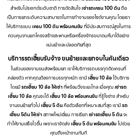
สำหรับโปรเจกต์ระดับชาติ การตัดสินใจ
เช่ารถเครน 100 ตัน
ถือ
เป็นการยกระดับความสามารถในการทำงานของไซต์งานคุณ โดยเรา
ให้บริการแบบ
เครน 100 ตัน พร้อมคนขับ
ที่มีประสบการณ์สูงในการ
ควบคุมงานยกโครงสร้างสะพานหรือเครื่องจักรขนาดมหึมาได้อย่าง
แม่นยำและปลอดภัยที่สุด
บริการรถเฮี๊ยบรับจ้าง ขนย้ายและยกจบในคันเดียว
ในส่วนของงานขนส่งพร้อมยก เราให้บริการรถบรรทุกติดเครนที่
คล่องตัว หากคุณต้องการบรรทุกหนัก เรามี
เฮี๊ยบ 10 ล้อ
ไว้บริการ
โดยมี
รถเฮี๊ยบ 10 ล้อ ให้เช่า
ที่พร้อมวิ่งระยะไกล เมื่อคุณ
เช่ารถ
เฮี๊ยบ 10 ล้อ
คุณจะได้
เฮี๊ยบ 10 ล้อ พร้อมคนขับ
ที่รู้ใจช่าง สำหรับ
งานขนย้ายทั่วไป
เฮี๊ยบ 5 ตัน
คือตัวเลือกที่เหมาะสมที่สุด เรามี
รถ
เฮี๊ยบ 5ตัน ให้เช่า
สภาพใหม่เอี่ยม การเรียก
เช่ารถเฮี๊ยบ 5 ตัน
จะ
ทำให้งานเสร็จไวขึ้น เพราะเราจัดส่ง
เฮี๊ยบ 5 ตัน พร้อมคนขับ
ไปช่วย
คุณถึงหน้างานทันที