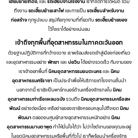
เฮี๊ยบย้ายโกดัง
, และ
รถเฮี๊ยบงานโรงงาน
เราก็จัดการได้หมด รวม
ถึงงาน
รถเฮี๊ยบย้ายเสาไฟ
และการเป็น
รถเฮี๊ยบสำหรับงาน
ก่อสร้าง
ทุกรูปแบบ สรุปคือทุกงานที่เกี่ยวกับ
รถเฮี๊ยบย้ายของ
ไว้ใจเราได้อย่างแน่นอน
เข้าถึงทุกพื้นที่อุตสาหกรรมในภาคตะวันออก
ด้วยฐานปฏิบัติการที่กว้างขวาง เราพร้อมส่งรถเข้าสู่เมืองท่องเที่ยว
และอุตสาหกรรมอย่าง
พัทยา
และ
บ่อวิน
ได้อย่างรวดเร็ว ทีมงานของ
เราเข้าออกพื้นที่
นิคมอุตสาหกรรมอมตะนคร
และ
นิคม
อุตสาหกรรมศรีราชา
เป็นประจำเพื่อให้บริการแก่โรงงานชั้นนำ
นอกจากนี้ เรายังเป็นพาร์ทเนอร์ด้านเครื่องจักรกลใน
นิคม
อุตสาหกรรมท่าเรือแหลมฉบัง
รวมถึง
นิคมอุตสาหกรรมเครือสห
พัฒน์
อย่างต่อเนื่อง เครือข่ายของเรายังครอบคลุมไปถึงเขต
นิคม
พัฒนา
ตลอดจนศูนย์กลางอุตสาหกรรมหนักอย่าง
นิคม
อุตสาหกรรมมาบตาพุด
ทำให้มั่นใจได้ว่า ไม่ว่าไซต์งานของคุณจะอยู่
ในเขตนิคมอุตสาหกรรมหรือพื้นที่ทั่วไป เราก็พร้อมนำเครื่องจักร