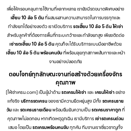
เพื่อให้ครอบคลุมการใช้งานที่หลากหลาย เรายังมีรถขนาดพิเศษอย่าง
เฮี๊ยบ 10 ล้อ 5 ตัน
ที่ผสมผสานความสามารถในการบรรทุกและ
กำลังยกได้อย่างลงตัว เราเปิดบริการ
รถเฮี๊ยบ 10 ล้อ 5 ตัน ให้เช่า
สำหรับลูกค้าที่ต้องการพื้นที่กระบะกว้างและกำลังยกสูง เพียงติดต่อ
เช่ารถเฮี๊ยบ 10 ล้อ 5 ตัน
คุณก็จะได้รับบริการแบบมืออาชีพด้วย
เฮี๊ยบ 10 ล้อ 5 ตัน พร้อมคนขับ
ที่พร้อมลุยทุกสภาพเส้นทางและหน้า
งานอย่างปลอดภัย
ตอบโจทย์ทุกลักษณะงานก่อสร้างด้วยเครื่องจักร
คุณภาพ
[ให้เช่าเครน.com] เป็นผู้นำด้าน
รถเครนให้เช่า
และ
เครนให้เช่า
อย่าง
แท้จริง
บริการรถเครน
ของเรามีความยืดหยุ่นสูง มีทั้ง
รถเครนราย
วัน
และ
รถเครนรายเดือน
พร้อมยืนยันความเป็น
รถเครนราคาถูก
ที่
คุณภาพไม่ลดทอน หากเกิดเหตุฉุกเฉิน เรามีบริการ
เช่ารถเครนด่วน
เสมอ โดยเป็น
รถเครนพร้อมคนขับ
ทุกคัน ทีมงานเราเชี่ยวชาญทั้ง