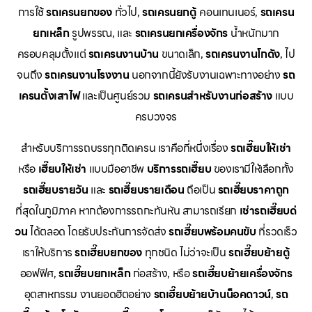
การใช้
รถเครนยกของ
ทั่วไป,
รถเครนยกตู้
คอนเทนเนอร์,
รถเครน
ยกเหล็ก
รูปพรรณ, และ
รถเครนยกเครื่องจักร
น้ำหนักมาก
ครอบคลุมตั้งแต่
รถเครนงานบ้าน
ขนาดเล็ก,
รถเครนงานโกดัง
, ไป
จนถึง
รถเครนงานโรงงาน
นอกจากนี้ยังรับงานเฉพาะทางอย่าง
รถ
เครนตั้งเสาไฟ
และเป็นศูนย์รวม
รถเครนสำหรับงานก่อสร้าง
แบบ
ครบวงจร
สำหรับบริการรถบรรทุกติดเครน เราคือที่หนึ่งเรื่อง
รถเฮี๊ยบให้เช่า
หรือ
เฮี๊ยบให้เช่า
แบบมืออาชีพ
บริการรถเฮี๊ยบ
ของเรามีให้เลือกทั้ง
รถเฮี๊ยบรายวัน
และ
รถเฮี๊ยบรายเดือน
ถือเป็น
รถเฮี๊ยบราคาถูก
ที่สุดในภูมิภาค หากต้องการรถกะทันหัน สามารถเรียก
เช่ารถเฮี๊ยบด่
วน
ได้ตลอด โดยรับประกันการจัดส่ง
รถเฮี๊ยบพร้อมคนขับ
ที่รวดเร็ว
เราให้บริการ
รถเฮี๊ยบยกของ
ทุกชนิด ไม่ว่าจะเป็น
รถเฮี๊ยบย้ายตู้
ออฟฟิศ,
รถเฮี๊ยบยกเหล็ก
ก่อสร้าง, หรือ
รถเฮี๊ยบย้ายเครื่องจักร
อุตสาหกรรม งานยอดฮิตอย่าง
รถเฮี๊ยบย้ายบ้านน็อคดาวน์
,
รถ