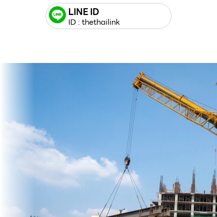
LINE ID
ID : thethailink