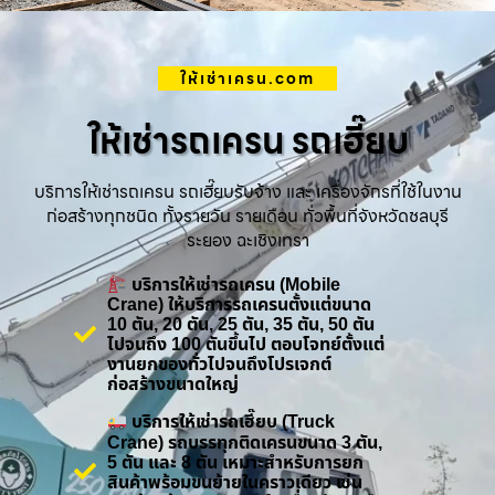
ให้เช่าเครน.com
ให้เช่ารถเครน รถเฮี๊ยบ
บริการให้เช่ารถเครน รถเฮี๊ยบรับจ้าง และ เครื่องจักรที่ใช้ในงาน
ก่อสร้างทุกชนิด ทั้งรายวัน รายเดือน ทั่วพื้นที่จังหวัดชลบุรี
ระยอง ฉะเชิงเทรา
บริการให้เช่ารถเครน (Mobile
Crane) ให้บริการรถเครนตั้งแต่ขนาด
10 ตัน, 20 ตัน, 25 ตัน, 35 ตัน, 50 ตัน
ไปจนถึง 100 ตันขึ้นไป ตอบโจทย์ตั้งแต่
งานยกของทั่วไปจนถึงโปรเจกต์
ก่อสร้างขนาดใหญ่
บริการให้เช่ารถเฮี๊ยบ (Truck
Crane) รถบรรทุกติดเครนขนาด 3 ตัน,
5 ตัน และ 8 ตัน เหมาะสำหรับการยก
สินค้าพร้อมขนย้ายในคราวเดียว เช่น