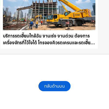
บริการรถเฮี๊ยบใกล้ฉัน งานเร่ง งานด่วน ต้องการ
เครื่องจักรที่ไว้ใจได้ โทรจองคิวรถเครนและรถเฮี๊ยบ
คุณภาพ ให้เช่าเครน.com
กลับด้านบน