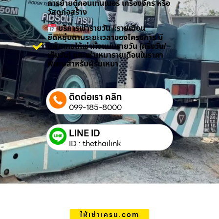
การย้ายตู้คอนเทนเนอร์ เครื่องจักร หรือ
วัสดุก่อสร้าง
บริการเช่ารายวัน / รายเดือน
ยืดหยุ่นตามระยะเวลาของโครงการ มี
แพ็กเกจให้เช่าทั้งแบบรายวัน (ครึ่งวัน/
เต็มวัน) และเช่าเหมารายเดือนในราคา
พิเศษสำหรับผู้รับเหมา
ติดต่อเรา คลิก
099-185-8000
LINE ID
ID : thethailink
ให้เช่าเครน.com