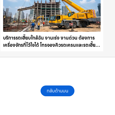
บริการรถเฮี๊ยบใกล้ฉัน งานเร่ง งานด่วน ต้องการ
เครื่องจักรที่ไว้ใจได้ โทรจองคิวรถเครนและรถเฮี๊ยบ
คุณภาพ ให้เช่าเครน.com
กลับด้านบน