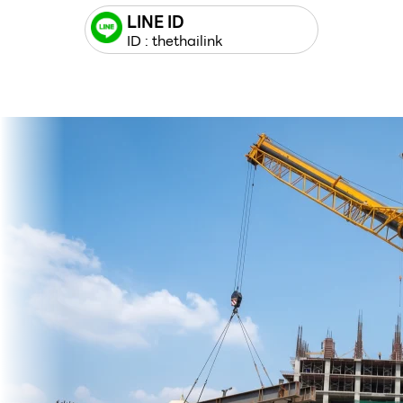
LINE ID
ID : thethailink