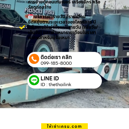
การย้ายตู้คอนเทนเนอร์ เครื่องจักร หรือ
วัสดุก่อสร้าง
บริการเช่ารายวัน / รายเดือน
ยืดหยุ่นตามระยะเวลาของโครงการ มี
แพ็กเกจให้เช่าทั้งแบบรายวัน (ครึ่งวัน/
เต็มวัน) และเช่าเหมารายเดือนในราคา
พิเศษสำหรับผู้รับเหมา
ติดต่อเรา คลิก
099-185-8000
LINE ID
ID : thethailink
ให้เช่าเครน.com