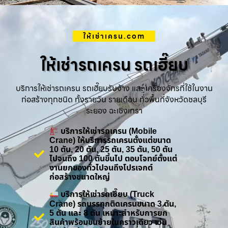
ให้เช่าเครน.com
ให้เช่ารถเครน รถเฮี๊ยบ
บริการให้เช่ารถเครน รถเฮี๊ยบรับจ้าง และ เครื่องจักรที่ใช้ในงาน
ก่อสร้างทุกชนิด ทั้งรายวัน รายเดือน ทั่วพื้นที่จังหวัดชลบุรี
ระยอง ฉะเชิงเทรา
บริการให้เช่ารถเครน (Mobile
Crane) ให้บริการรถเครนตั้งแต่ขนาด
10 ตัน, 20 ตัน, 25 ตัน, 35 ตัน, 50 ตัน
ไปจนถึง 100 ตันขึ้นไป ตอบโจทย์ตั้งแต่
งานยกของทั่วไปจนถึงโปรเจกต์
ก่อสร้างขนาดใหญ่
บริการให้เช่ารถเฮี๊ยบ (Truck
Crane) รถบรรทุกติดเครนขนาด 3 ตัน,
5 ตัน และ 8 ตัน เหมาะสำหรับการยก
สินค้าพร้อมขนย้ายในคราวเดียว เช่น