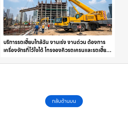
บริการรถเฮี๊ยบใกล้ฉัน งานเร่ง งานด่วน ต้องการ
เครื่องจักรที่ไว้ใจได้ โทรจองคิวรถเครนและรถเฮี๊ยบ
คุณภาพ ให้เช่าเครน.com
กลับด้านบน