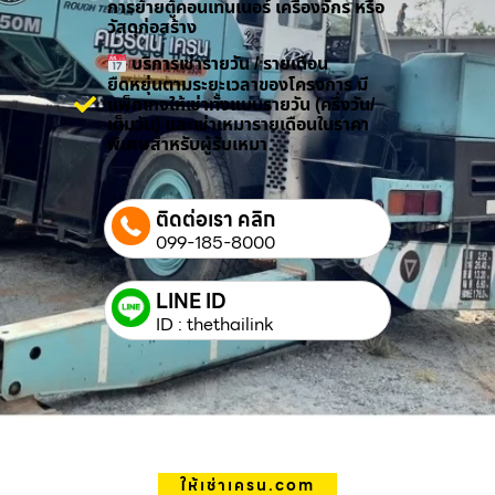
การย้ายตู้คอนเทนเนอร์ เครื่องจักร หรือ
วัสดุก่อสร้าง
บริการเช่ารายวัน / รายเดือน
ยืดหยุ่นตามระยะเวลาของโครงการ มี
แพ็กเกจให้เช่าทั้งแบบรายวัน (ครึ่งวัน/
เต็มวัน) และเช่าเหมารายเดือนในราคา
พิเศษสำหรับผู้รับเหมา
ติดต่อเรา คลิก
099-185-8000
LINE ID
ID : thethailink
ให้เช่าเครน.com