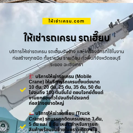
ให้เช่าเครน.com
ให้เช่ารถเครน รถเฮี๊ยบ
บริการให้เช่ารถเครน รถเฮี๊ยบรับจ้าง และ เครื่องจักรที่ใช้ในงาน
ก่อสร้างทุกชนิด ทั้งรายวัน รายเดือน ทั่วพื้นที่จังหวัดชลบุรี
ระยอง ฉะเชิงเทรา
บริการให้เช่ารถเครน (Mobile
Crane) ให้บริการรถเครนตั้งแต่ขนาด
10 ตัน, 20 ตัน, 25 ตัน, 35 ตัน, 50 ตัน
ไปจนถึง 100 ตันขึ้นไป ตอบโจทย์ตั้งแต่
งานยกของทั่วไปจนถึงโปรเจกต์
ก่อสร้างขนาดใหญ่
บริการให้เช่ารถเฮี๊ยบ (Truck
Crane) รถบรรทุกติดเครนขนาด 3 ตัน,
5 ตัน และ 8 ตัน เหมาะสำหรับการยก
สินค้าพร้อมขนย้ายในคราวเดียว เช่น