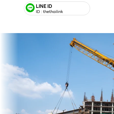
LINE ID
ID : thethailink