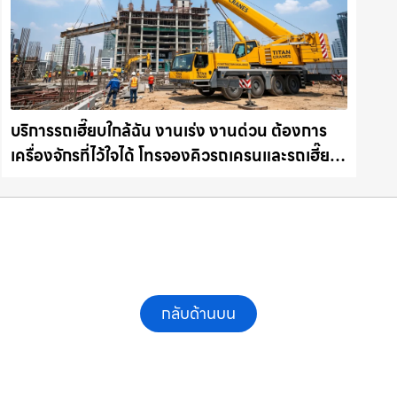
บริการรถเฮี๊ยบใกล้ฉัน งานเร่ง งานด่วน ต้องการ
เครื่องจักรที่ไว้ใจได้ โทรจองคิวรถเครนและรถเฮี๊ยบ
คุณภาพ ให้เช่าเครน.com
กลับด้านบน