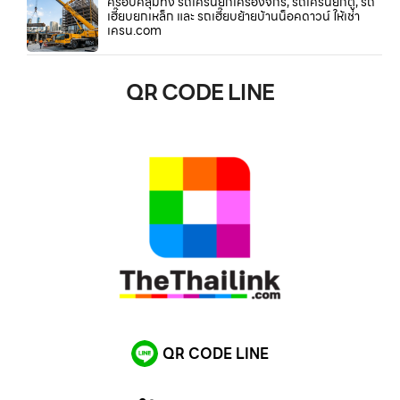
ครอบคลุมทั้ง รถเครนยกเครื่องจักร, รถเครนยกตู้, รถ
เฮี๊ยบยกเหล็ก และ รถเฮี๊ยบย้ายบ้านน็อคดาวน์ ให้เช่า
เครน.com
QR CODE LINE
QR CODE LINE