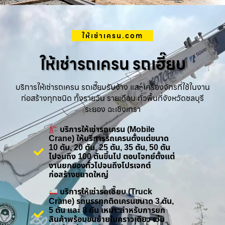
ให้เช่าเครน.com
ให้เช่ารถเครน รถเฮี๊ยบ
บริการให้เช่ารถเครน รถเฮี๊ยบรับจ้าง และ เครื่องจักรที่ใช้ในงาน
ก่อสร้างทุกชนิด ทั้งรายวัน รายเดือน ทั่วพื้นที่จังหวัดชลบุรี
ระยอง ฉะเชิงเทรา
บริการให้เช่ารถเครน (Mobile
Crane) ให้บริการรถเครนตั้งแต่ขนาด
10 ตัน, 20 ตัน, 25 ตัน, 35 ตัน, 50 ตัน
ไปจนถึง 100 ตันขึ้นไป ตอบโจทย์ตั้งแต่
งานยกของทั่วไปจนถึงโปรเจกต์
ก่อสร้างขนาดใหญ่
บริการให้เช่ารถเฮี๊ยบ (Truck
Crane) รถบรรทุกติดเครนขนาด 3 ตัน,
5 ตัน และ 8 ตัน เหมาะสำหรับการยก
สินค้าพร้อมขนย้ายในคราวเดียว เช่น