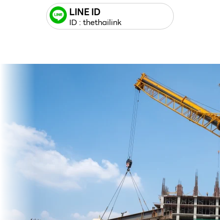
LINE ID
ID : thethailink