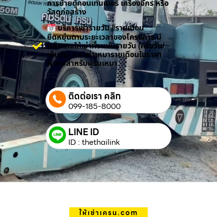
การย้ายตู้คอนเทนเนอร์ เครื่องจักร หรือ
วัสดุก่อสร้าง
บริการเช่ารายวัน / รายเดือน
ยืดหยุ่นตามระยะเวลาของโครงการ มี
แพ็กเกจให้เช่าทั้งแบบรายวัน (ครึ่งวัน/
เต็มวัน) และเช่าเหมารายเดือนในราคา
พิเศษสำหรับผู้รับเหมา
ติดต่อเรา คลิก
099-185-8000
LINE ID
ID : thethailink
ให้เช่าเครน.com