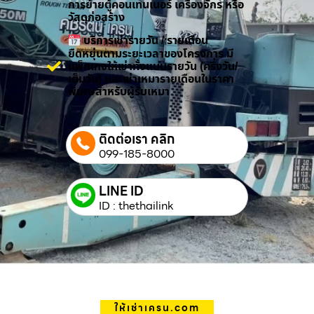
การย้ายตู้คอนเทนเนอร์ เครื่องจักร หรือ
วัสดุก่อสร้าง
บริการเช่ารายวัน / รายเดือน
ยืดหยุ่นตามระยะเวลาของโครงการ มี
แพ็กเกจให้เช่าทั้งแบบรายวัน (ครึ่งวัน/
เต็มวัน) และเช่าเหมารายเดือนในราคา
พิเศษสำหรับผู้รับเหมา
ติดต่อเรา คลิก
099-185-8000
LINE ID
ID : thethailink
ให้เช่าเครน.com