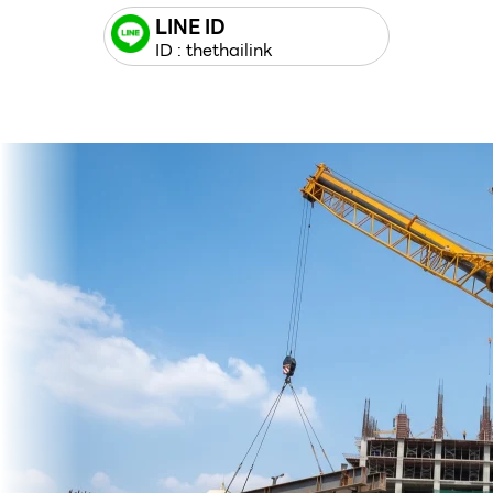
LINE ID
ID : thethailink