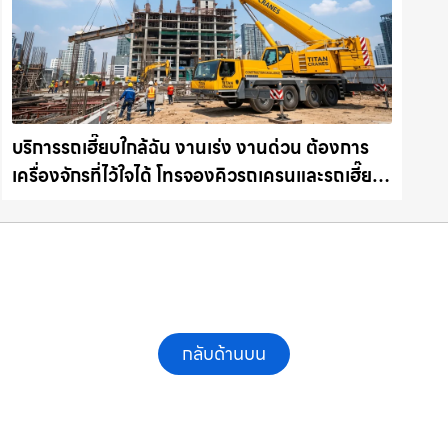
บริการรถเฮี๊ยบใกล้ฉัน งานเร่ง งานด่วน ต้องการ
เครื่องจักรที่ไว้ใจได้ โทรจองคิวรถเครนและรถเฮี๊ยบ
คุณภาพ ให้เช่าเครน.com
กลับด้านบน