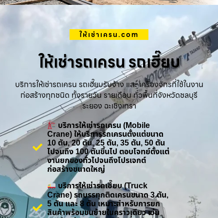
ให้เช่าเครน.com
ให้เช่ารถเครน รถเฮี๊ยบ
บริการให้เช่ารถเครน รถเฮี๊ยบรับจ้าง และ เครื่องจักรที่ใช้ในงาน
ก่อสร้างทุกชนิด ทั้งรายวัน รายเดือน ทั่วพื้นที่จังหวัดชลบุรี
ระยอง ฉะเชิงเทรา
บริการให้เช่ารถเครน (Mobile
Crane) ให้บริการรถเครนตั้งแต่ขนาด
10 ตัน, 20 ตัน, 25 ตัน, 35 ตัน, 50 ตัน
ไปจนถึง 100 ตันขึ้นไป ตอบโจทย์ตั้งแต่
งานยกของทั่วไปจนถึงโปรเจกต์
ก่อสร้างขนาดใหญ่
บริการให้เช่ารถเฮี๊ยบ (Truck
Crane) รถบรรทุกติดเครนขนาด 3 ตัน,
5 ตัน และ 8 ตัน เหมาะสำหรับการยก
สินค้าพร้อมขนย้ายในคราวเดียว เช่น