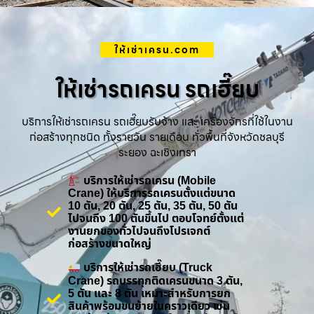
ให้เช่าเครน.com
ให้เช่ารถเครน รถเฮี๊ยบ
บริการให้เช่ารถเครน รถเฮี๊ยบรับจ้าง และ เครื่องจักรที่ใช้ในงาน
ก่อสร้างทุกชนิด ทั้งรายวัน รายเดือน ทั่วพื้นที่จังหวัดชลบุรี
ระยอง ฉะเชิงเทรา
บริการให้เช่ารถเครน (Mobile
Crane) ให้บริการรถเครนตั้งแต่ขนาด
10 ตัน, 20 ตัน, 25 ตัน, 35 ตัน, 50 ตัน
ไปจนถึง 100 ตันขึ้นไป ตอบโจทย์ตั้งแต่
งานยกของทั่วไปจนถึงโปรเจกต์
ก่อสร้างขนาดใหญ่
บริการให้เช่ารถเฮี๊ยบ (Truck
Crane) รถบรรทุกติดเครนขนาด 3 ตัน,
5 ตัน และ 8 ตัน เหมาะสำหรับการยก
สินค้าพร้อมขนย้ายในคราวเดียว เช่น