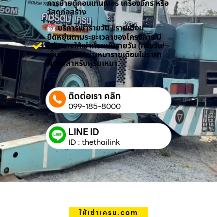
การย้ายตู้คอนเทนเนอร์ เครื่องจักร หรือ
วัสดุก่อสร้าง
บริการเช่ารายวัน / รายเดือน
ยืดหยุ่นตามระยะเวลาของโครงการ มี
แพ็กเกจให้เช่าทั้งแบบรายวัน (ครึ่งวัน/
เต็มวัน) และเช่าเหมารายเดือนในราคา
พิเศษสำหรับผู้รับเหมา
ติดต่อเรา คลิก
099-185-8000
LINE ID
ID : thethailink
ให้เช่าเครน.com