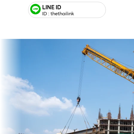
LINE ID
ID : thethailink