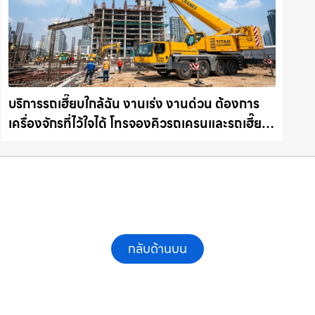
บริการรถเฮี๊ยบใกล้ฉัน งานเร่ง งานด่วน ต้องการ
เครื่องจักรที่ไว้ใจได้ โทรจองคิวรถเครนและรถเฮี๊ยบ
คุณภาพ ให้เช่าเครน.com
กลับด้านบน