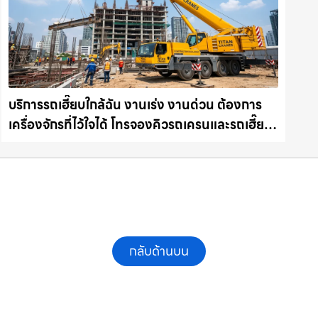
บริการรถเฮี๊ยบใกล้ฉัน งานเร่ง งานด่วน ต้องการ
เครื่องจักรที่ไว้ใจได้ โทรจองคิวรถเครนและรถเฮี๊ยบ
คุณภาพ ให้เช่าเครน.com
กลับด้านบน