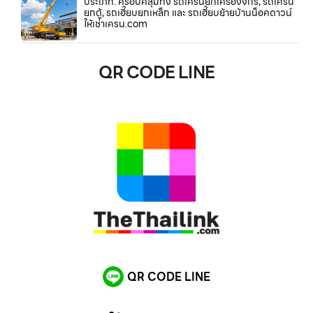
ประเภท: ครอบคลุมทั้ง รถเครนยกเครื่องจักร, รถเครน
ยกตู้, รถเฮี๊ยบยกเหล็ก และ รถเฮี๊ยบย้ายบ้านน็อคดาวน์
ให้เช่าเครน.com
QR CODE LINE
QR CODE LINE