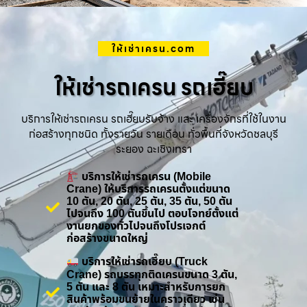
ให้เช่าเครน.com
ให้เช่ารถเครน รถเฮี๊ยบ
บริการให้เช่ารถเครน รถเฮี๊ยบรับจ้าง และ เครื่องจักรที่ใช้ในงาน
ก่อสร้างทุกชนิด ทั้งรายวัน รายเดือน ทั่วพื้นที่จังหวัดชลบุรี
ระยอง ฉะเชิงเทรา
บริการให้เช่ารถเครน (Mobile
Crane) ให้บริการรถเครนตั้งแต่ขนาด
10 ตัน, 20 ตัน, 25 ตัน, 35 ตัน, 50 ตัน
ไปจนถึง 100 ตันขึ้นไป ตอบโจทย์ตั้งแต่
งานยกของทั่วไปจนถึงโปรเจกต์
ก่อสร้างขนาดใหญ่
บริการให้เช่ารถเฮี๊ยบ (Truck
Crane) รถบรรทุกติดเครนขนาด 3 ตัน,
5 ตัน และ 8 ตัน เหมาะสำหรับการยก
สินค้าพร้อมขนย้ายในคราวเดียว เช่น