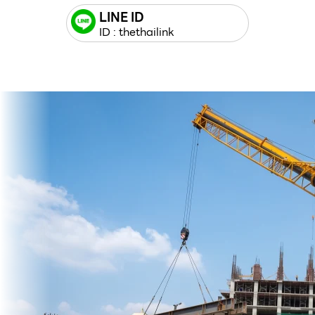
LINE ID
ID : thethailink