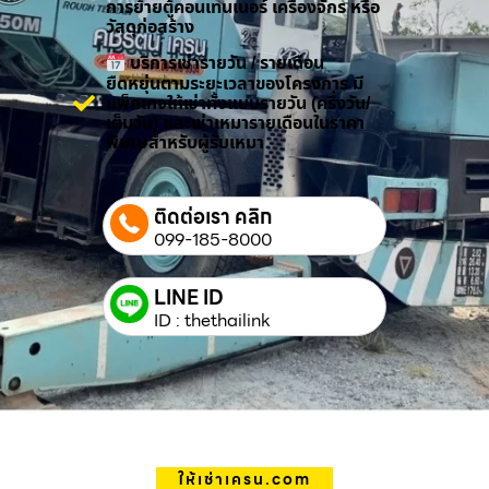
การย้ายตู้คอนเทนเนอร์ เครื่องจักร หรือ
วัสดุก่อสร้าง
บริการเช่ารายวัน / รายเดือน
ยืดหยุ่นตามระยะเวลาของโครงการ มี
แพ็กเกจให้เช่าทั้งแบบรายวัน (ครึ่งวัน/
เต็มวัน) และเช่าเหมารายเดือนในราคา
พิเศษสำหรับผู้รับเหมา
ติดต่อเรา คลิก
099-185-8000
LINE ID
ID : thethailink
ให้เช่าเครน.com