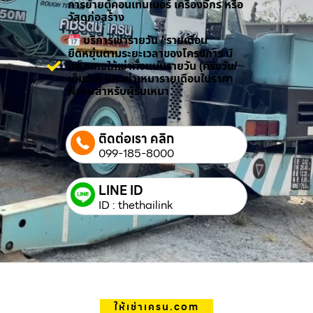
การย้ายตู้คอนเทนเนอร์ เครื่องจักร หรือ
วัสดุก่อสร้าง
บริการเช่ารายวัน / รายเดือน
ยืดหยุ่นตามระยะเวลาของโครงการ มี
แพ็กเกจให้เช่าทั้งแบบรายวัน (ครึ่งวัน/
เต็มวัน) และเช่าเหมารายเดือนในราคา
พิเศษสำหรับผู้รับเหมา
ติดต่อเรา คลิก
099-185-8000
LINE ID
ID : thethailink
ให้เช่าเครน.com