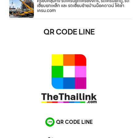
ครอบคลุมทั้ง รถเครนยกเครื่องจักร, รถเครนยกตู้, รถ
เฮี๊ยบยกเหล็ก และ รถเฮี๊ยบย้ายบ้านน็อคดาวน์ ให้เช่า
เครน.com
QR CODE LINE
QR CODE LINE