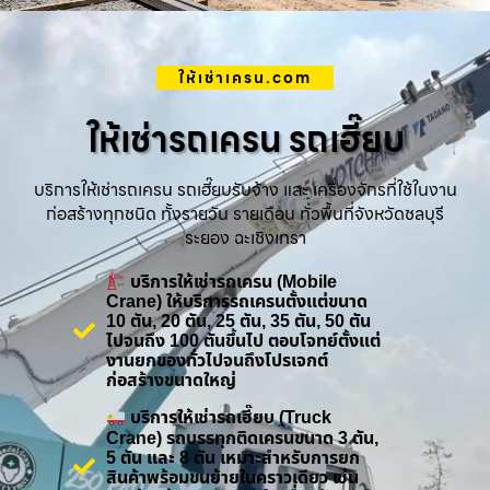
ให้เช่าเครน.com
ให้เช่ารถเครน รถเฮี๊ยบ
บริการให้เช่ารถเครน รถเฮี๊ยบรับจ้าง และ เครื่องจักรที่ใช้ในงาน
ก่อสร้างทุกชนิด ทั้งรายวัน รายเดือน ทั่วพื้นที่จังหวัดชลบุรี
ระยอง ฉะเชิงเทรา
บริการให้เช่ารถเครน (Mobile
Crane) ให้บริการรถเครนตั้งแต่ขนาด
10 ตัน, 20 ตัน, 25 ตัน, 35 ตัน, 50 ตัน
ไปจนถึง 100 ตันขึ้นไป ตอบโจทย์ตั้งแต่
งานยกของทั่วไปจนถึงโปรเจกต์
ก่อสร้างขนาดใหญ่
บริการให้เช่ารถเฮี๊ยบ (Truck
Crane) รถบรรทุกติดเครนขนาด 3 ตัน,
5 ตัน และ 8 ตัน เหมาะสำหรับการยก
สินค้าพร้อมขนย้ายในคราวเดียว เช่น