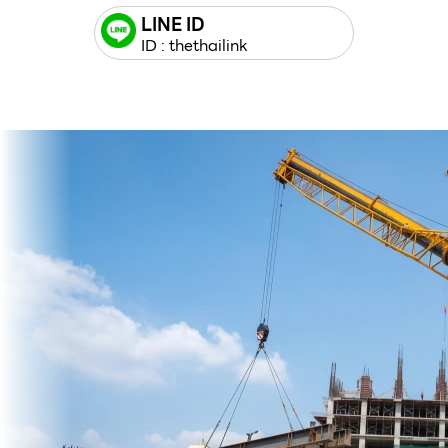
LINE ID
ID : thethailink