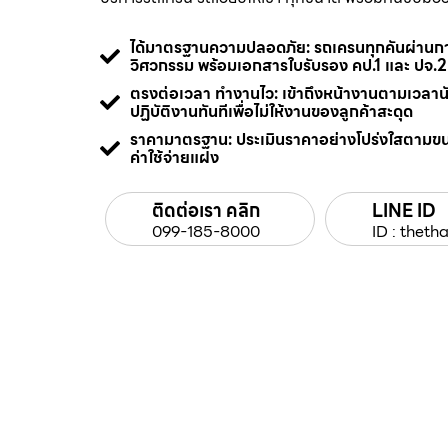
ได้มาตรฐานความปลอดภัย: รถเครนทุกคันผ่า
วิศวกรรม พร้อมเอกสารใบรับรอง คป.1 และ ปจ.2
ตรงต่อเวลา ทำงานไว: เข้าถึงหน้างานตามเวลา
ปฏิบัติงานทันทีเพื่อไม่ให้งานของลูกค้าสะดุด
ราคามาตรฐาน: ประเมินราคาอย่างโปร่งใสตามข
ค่าใช้จ่ายแฝง
ติดต่อเรา คลิก
LINE ID
099-185-8000
ID : thetha