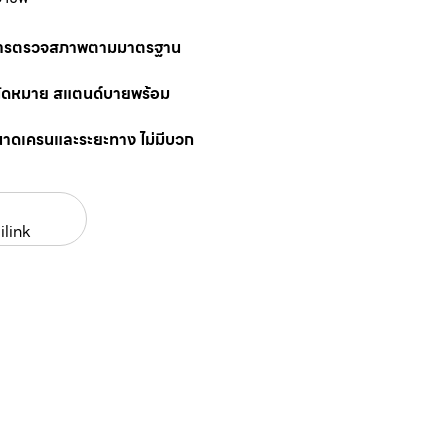
นการตรวจสภาพตามมาตรฐาน
นัดหมาย สแตนด์บายพร้อม
นาดเครนและระยะทาง ไม่มีบวก
ilink