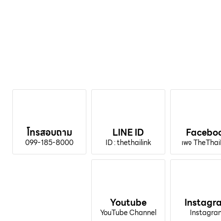
โทรสอบถาม
LINE ID
Facebo
099-185-8000
ID : thethailink
เพจ TheThai
Youtube
Instagr
YouTube Channel
Instagra