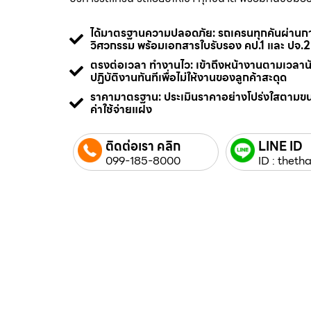
ได้มาตรฐานความปลอดภัย: รถเครนทุกคันผ่า
วิศวกรรม พร้อมเอกสารใบรับรอง คป.1 และ ปจ.2
ตรงต่อเวลา ทำงานไว: เข้าถึงหน้างานตามเวลา
ปฏิบัติงานทันทีเพื่อไม่ให้งานของลูกค้าสะดุด
ราคามาตรฐาน: ประเมินราคาอย่างโปร่งใสตามข
ค่าใช้จ่ายแฝง
ติดต่อเรา คลิก
LINE ID
099-185-8000
ID : thetha