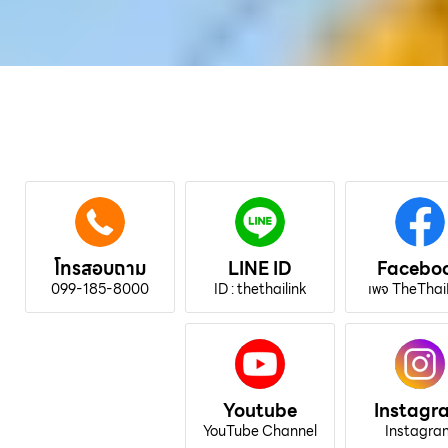
โทรสอบถาม
LINE ID
Facebo
099-185-8000
ID : thethailink
เพจ TheThai
Youtube
Instagr
YouTube Channel
Instagra