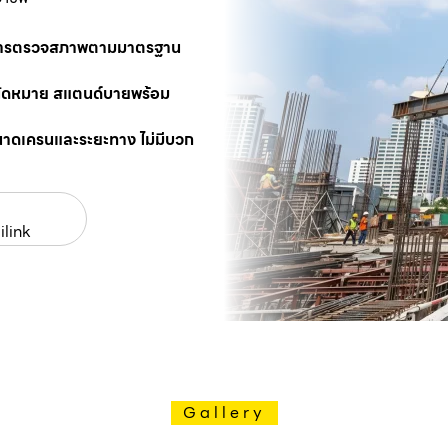
นการตรวจสภาพตามมาตรฐาน
นัดหมาย สแตนด์บายพร้อม
นาดเครนและระยะทาง ไม่มีบวก
ilink
Gallery