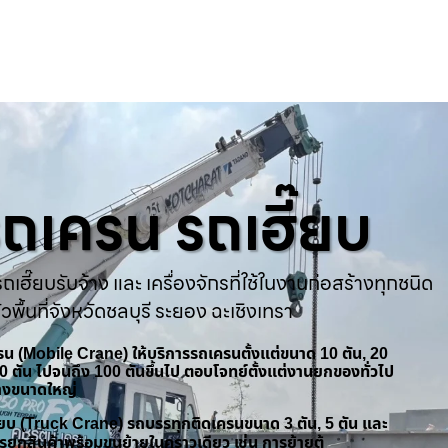
ารถเครน รถเฮี๊ยบ
ถเฮี๊ยบรับจ้าง และ เครื่องจักรที่ใช้ในงานก่อสร้างทุกชนิด
่วพื้นที่จังหวัดชลบุรี ระยอง ฉะเชิงเทรา
ครน (Mobile Crane) ให้บริการรถเครนตั้งแต่ขนาด 10 ตัน, 20
 50 ตัน ไปจนถึง 100 ตันขึ้นไป ตอบโจทย์ตั้งแต่งานยกของทั่วไป
้างขนาดใหญ่
ฮี๊ยบ (Truck Crane) รถบรรทุกติดเครนขนาด 3 ตัน, 5 ตัน และ
รยกสินค้าพร้อมขนย้ายในคราวเดียว เช่น การย้ายตู้