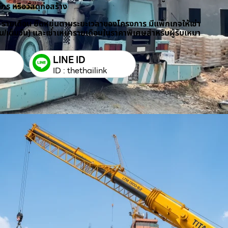
ักร หรือวัสดุก่อสร้าง
/ รายเดือน ยืดหยุ่นตามระยะเวลาของโครงการ มีแพ็กเกจให้เช่า
วัน/เต็มวัน) และเช่าเหมารายเดือนในราคาพิเศษสำหรับผู้รับเหมา
LINE ID
ID : thethailink