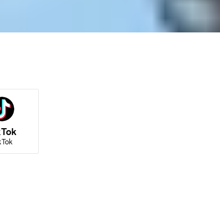
kTok
kTok