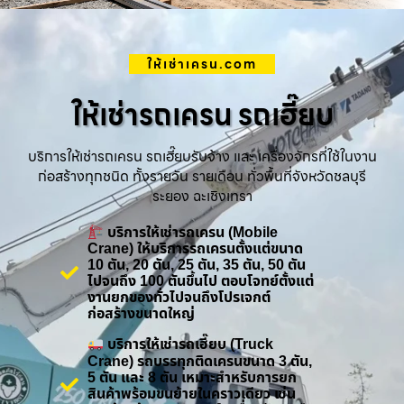
ให้เช่าเครน.com
ให้เช่ารถเครน รถเฮี๊ยบ
บริการให้เช่ารถเครน รถเฮี๊ยบรับจ้าง และ เครื่องจักรที่ใช้ในงาน
ก่อสร้างทุกชนิด ทั้งรายวัน รายเดือน ทั่วพื้นที่จังหวัดชลบุรี
ระยอง ฉะเชิงเทรา
บริการให้เช่ารถเครน (Mobile
Crane) ให้บริการรถเครนตั้งแต่ขนาด
10 ตัน, 20 ตัน, 25 ตัน, 35 ตัน, 50 ตัน
ไปจนถึง 100 ตันขึ้นไป ตอบโจทย์ตั้งแต่
งานยกของทั่วไปจนถึงโปรเจกต์
ก่อสร้างขนาดใหญ่
บริการให้เช่ารถเฮี๊ยบ (Truck
Crane) รถบรรทุกติดเครนขนาด 3 ตัน,
5 ตัน และ 8 ตัน เหมาะสำหรับการยก
สินค้าพร้อมขนย้ายในคราวเดียว เช่น