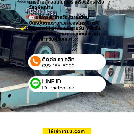
การย้ายตู้คอนเทนเนอร์ เครื่องจักร หรือ
วัสดุก่อสร้าง
บริการเช่ารายวัน / รายเดือน
ยืดหยุ่นตามระยะเวลาของโครงการ มี
แพ็กเกจให้เช่าทั้งแบบรายวัน (ครึ่งวัน/
เต็มวัน) และเช่าเหมารายเดือนในราคา
พิเศษสำหรับผู้รับเหมา
ติดต่อเรา คลิก
099-185-8000
LINE ID
ID : thethailink
ให้เช่าเครน.com