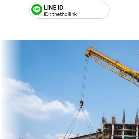
LINE ID
ID : thethailink