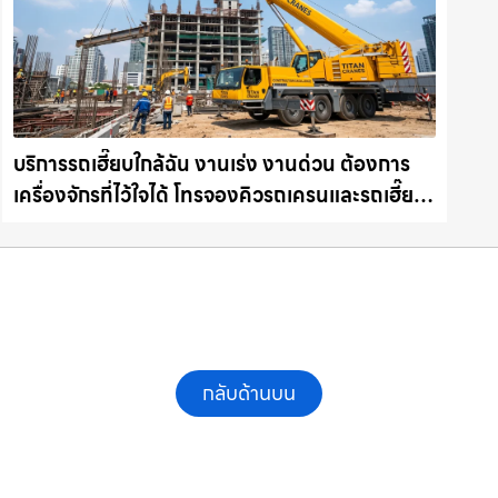
บริการรถเฮี๊ยบใกล้ฉัน งานเร่ง งานด่วน ต้องการ
เครื่องจักรที่ไว้ใจได้ โทรจองคิวรถเครนและรถเฮี๊ยบ
คุณภาพ ให้เช่าเครน.com
กลับด้านบน