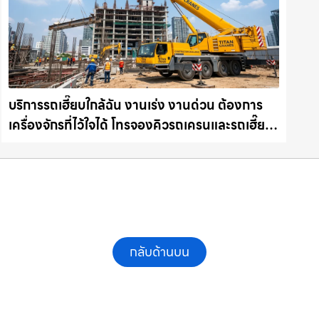
บริการรถเฮี๊ยบใกล้ฉัน งานเร่ง งานด่วน ต้องการ
เครื่องจักรที่ไว้ใจได้ โทรจองคิวรถเครนและรถเฮี๊ยบ
คุณภาพ ให้เช่าเครน.com
กลับด้านบน