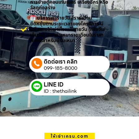
การย้ายตู้คอนเทนเนอร์ เครื่องจักร หรือ
วัสดุก่อสร้าง
บริการเช่ารายวัน / รายเดือน
ยืดหยุ่นตามระยะเวลาของโครงการ มี
แพ็กเกจให้เช่าทั้งแบบรายวัน (ครึ่งวัน/
เต็มวัน) และเช่าเหมารายเดือนในราคา
พิเศษสำหรับผู้รับเหมา
ติดต่อเรา คลิก
099-185-8000
LINE ID
ID : thethailink
ให้เช่าเครน.com