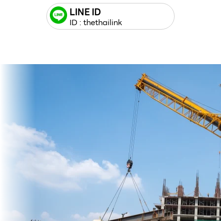
LINE ID
ID : thethailink