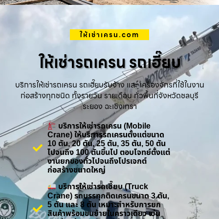
ให้เช่าเครน.com
ให้เช่ารถเครน รถเฮี๊ยบ
บริการให้เช่ารถเครน รถเฮี๊ยบรับจ้าง และ เครื่องจักรที่ใช้ในงาน
ก่อสร้างทุกชนิด ทั้งรายวัน รายเดือน ทั่วพื้นที่จังหวัดชลบุรี
ระยอง ฉะเชิงเทรา
บริการให้เช่ารถเครน (Mobile
Crane) ให้บริการรถเครนตั้งแต่ขนาด
10 ตัน, 20 ตัน, 25 ตัน, 35 ตัน, 50 ตัน
ไปจนถึง 100 ตันขึ้นไป ตอบโจทย์ตั้งแต่
งานยกของทั่วไปจนถึงโปรเจกต์
ก่อสร้างขนาดใหญ่
บริการให้เช่ารถเฮี๊ยบ (Truck
Crane) รถบรรทุกติดเครนขนาด 3 ตัน,
5 ตัน และ 8 ตัน เหมาะสำหรับการยก
สินค้าพร้อมขนย้ายในคราวเดียว เช่น