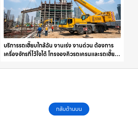
บริการรถเฮี๊ยบใกล้ฉัน งานเร่ง งานด่วน ต้องการ
เครื่องจักรที่ไว้ใจได้ โทรจองคิวรถเครนและรถเฮี๊ยบ
คุณภาพ ให้เช่าเครน.com
กลับด้านบน