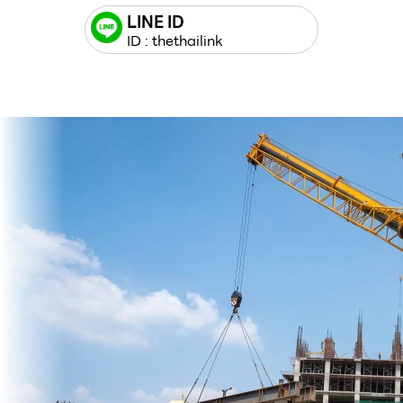
LINE ID
ID : thethailink