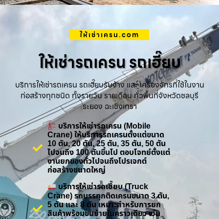
ให้เช่าเครน.com
ให้เช่ารถเครน รถเฮี๊ยบ
บริการให้เช่ารถเครน รถเฮี๊ยบรับจ้าง และ เครื่องจักรที่ใช้ในงาน
ก่อสร้างทุกชนิด ทั้งรายวัน รายเดือน ทั่วพื้นที่จังหวัดชลบุรี
ระยอง ฉะเชิงเทรา
บริการให้เช่ารถเครน (Mobile
Crane) ให้บริการรถเครนตั้งแต่ขนาด
10 ตัน, 20 ตัน, 25 ตัน, 35 ตัน, 50 ตัน
ไปจนถึง 100 ตันขึ้นไป ตอบโจทย์ตั้งแต่
งานยกของทั่วไปจนถึงโปรเจกต์
ก่อสร้างขนาดใหญ่
บริการให้เช่ารถเฮี๊ยบ (Truck
Crane) รถบรรทุกติดเครนขนาด 3 ตัน,
5 ตัน และ 8 ตัน เหมาะสำหรับการยก
สินค้าพร้อมขนย้ายในคราวเดียว เช่น