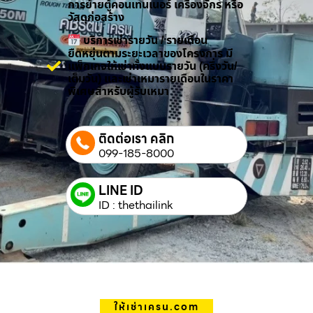
การย้ายตู้คอนเทนเนอร์ เครื่องจักร หรือ
วัสดุก่อสร้าง
บริการเช่ารายวัน / รายเดือน
ยืดหยุ่นตามระยะเวลาของโครงการ มี
แพ็กเกจให้เช่าทั้งแบบรายวัน (ครึ่งวัน/
เต็มวัน) และเช่าเหมารายเดือนในราคา
พิเศษสำหรับผู้รับเหมา
ติดต่อเรา คลิก
099-185-8000
LINE ID
ID : thethailink
ให้เช่าเครน.com