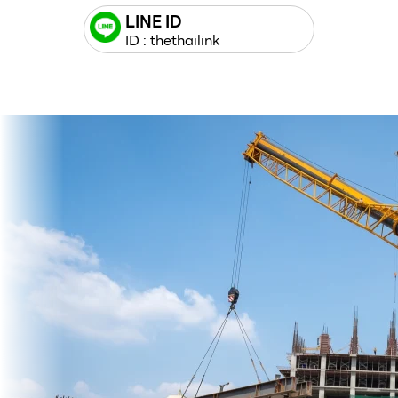
LINE ID
ID : thethailink