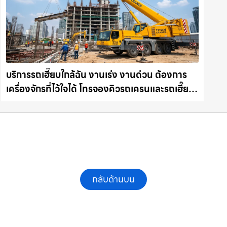
บริการรถเฮี๊ยบใกล้ฉัน งานเร่ง งานด่วน ต้องการ
เครื่องจักรที่ไว้ใจได้ โทรจองคิวรถเครนและรถเฮี๊ยบ
คุณภาพ ให้เช่าเครน.com
กลับด้านบน