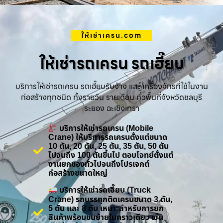
ให้เช่าเครน.com
ให้เช่ารถเครน รถเฮี๊ยบ
บริการให้เช่ารถเครน รถเฮี๊ยบรับจ้าง และ เครื่องจักรที่ใช้ในงาน
ก่อสร้างทุกชนิด ทั้งรายวัน รายเดือน ทั่วพื้นที่จังหวัดชลบุรี
ระยอง ฉะเชิงเทรา
บริการให้เช่ารถเครน (Mobile
Crane) ให้บริการรถเครนตั้งแต่ขนาด
10 ตัน, 20 ตัน, 25 ตัน, 35 ตัน, 50 ตัน
ไปจนถึง 100 ตันขึ้นไป ตอบโจทย์ตั้งแต่
งานยกของทั่วไปจนถึงโปรเจกต์
ก่อสร้างขนาดใหญ่
บริการให้เช่ารถเฮี๊ยบ (Truck
Crane) รถบรรทุกติดเครนขนาด 3 ตัน,
5 ตัน และ 8 ตัน เหมาะสำหรับการยก
สินค้าพร้อมขนย้ายในคราวเดียว เช่น