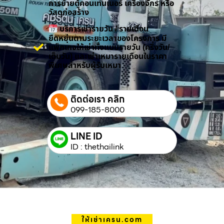
การย้ายตู้คอนเทนเนอร์ เครื่องจักร หรือ
วัสดุก่อสร้าง
บริการเช่ารายวัน / รายเดือน
ยืดหยุ่นตามระยะเวลาของโครงการ มี
แพ็กเกจให้เช่าทั้งแบบรายวัน (ครึ่งวัน/
เต็มวัน) และเช่าเหมารายเดือนในราคา
พิเศษสำหรับผู้รับเหมา
ติดต่อเรา คลิก
099-185-8000
LINE ID
ID : thethailink
ให้เช่าเครน.com