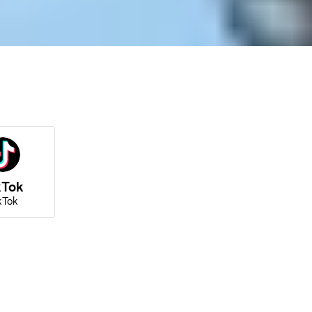
kTok
kTok