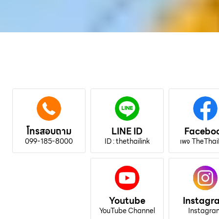
โทรสอบถาม
LINE ID
Facebo
099-185-8000
ID : thethailink
เพจ TheThai
Youtube
Instagr
YouTube Channel
Instagra