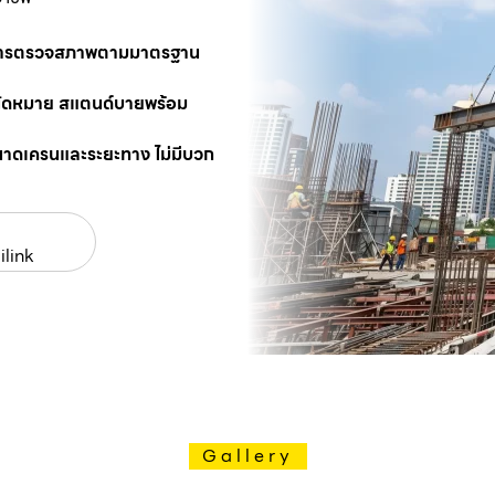
นการตรวจสภาพตามมาตรฐาน
นัดหมาย สแตนด์บายพร้อม
นาดเครนและระยะทาง ไม่มีบวก
ilink
Gallery