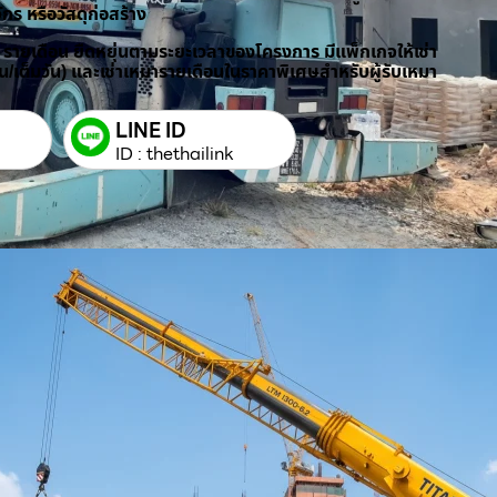
ักร หรือวัสดุก่อสร้าง
/ รายเดือน ยืดหยุ่นตามระยะเวลาของโครงการ มีแพ็กเกจให้เช่า
วัน/เต็มวัน) และเช่าเหมารายเดือนในราคาพิเศษสำหรับผู้รับเหมา
LINE ID
ID : thethailink