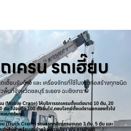
ารถเครน รถเฮี๊ยบ
ถเฮี๊ยบรับจ้าง และ เครื่องจักรที่ใช้ในงานก่อสร้างทุกชนิด
่วพื้นที่จังหวัดชลบุรี ระยอง ฉะเชิงเทรา
ครน (Mobile Crane) ให้บริการรถเครนตั้งแต่ขนาด 10 ตัน, 20
 50 ตัน ไปจนถึง 100 ตันขึ้นไป ตอบโจทย์ตั้งแต่งานยกของทั่วไป
้างขนาดใหญ่
ฮี๊ยบ (Truck Crane) รถบรรทุกติดเครนขนาด 3 ตัน, 5 ตัน และ
รยกสินค้าพร้อมขนย้ายในคราวเดียว เช่น การย้ายตู้