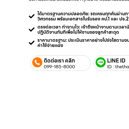
ได้มาตรฐานความปลอดภัย: รถเครนทุกคันผ่า
วิศวกรรม พร้อมเอกสารใบรับรอง คป.1 และ ปจ.2
ตรงต่อเวลา ทำงานไว: เข้าถึงหน้างานตามเวลา
ปฏิบัติงานทันทีเพื่อไม่ให้งานของลูกค้าสะดุด
ราคามาตรฐาน: ประเมินราคาอย่างโปร่งใสตามข
ค่าใช้จ่ายแฝง
ติดต่อเรา คลิก
LINE ID
099-185-8000
ID : thetha