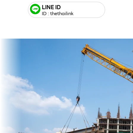
LINE ID
ID : thethailink