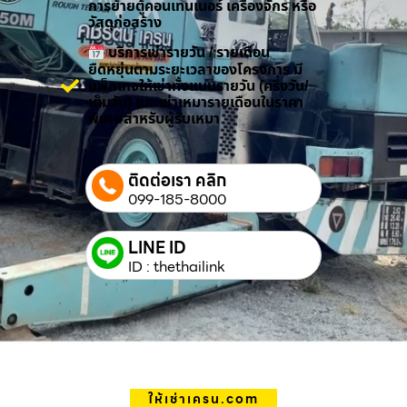
การย้ายตู้คอนเทนเนอร์ เครื่องจักร หรือ
วัสดุก่อสร้าง
บริการเช่ารายวัน / รายเดือน
ยืดหยุ่นตามระยะเวลาของโครงการ มี
แพ็กเกจให้เช่าทั้งแบบรายวัน (ครึ่งวัน/
เต็มวัน) และเช่าเหมารายเดือนในราคา
พิเศษสำหรับผู้รับเหมา
ติดต่อเรา คลิก
099-185-8000
LINE ID
ID : thethailink
ให้เช่าเครน.com