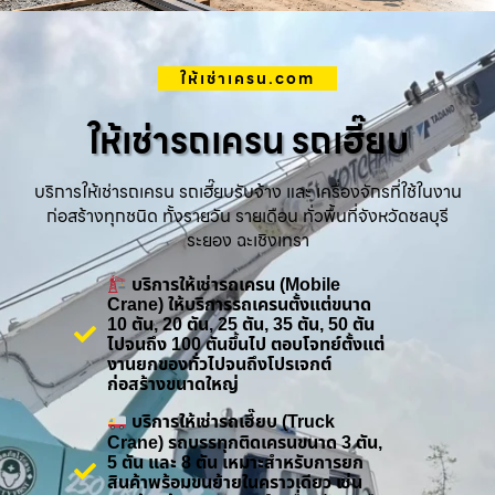
ให้เช่าเครน.com
ให้เช่ารถเครน รถเฮี๊ยบ
บริการให้เช่ารถเครน รถเฮี๊ยบรับจ้าง และ เครื่องจักรที่ใช้ในงาน
ก่อสร้างทุกชนิด ทั้งรายวัน รายเดือน ทั่วพื้นที่จังหวัดชลบุรี
ระยอง ฉะเชิงเทรา
บริการให้เช่ารถเครน (Mobile
Crane) ให้บริการรถเครนตั้งแต่ขนาด
10 ตัน, 20 ตัน, 25 ตัน, 35 ตัน, 50 ตัน
ไปจนถึง 100 ตันขึ้นไป ตอบโจทย์ตั้งแต่
งานยกของทั่วไปจนถึงโปรเจกต์
ก่อสร้างขนาดใหญ่
บริการให้เช่ารถเฮี๊ยบ (Truck
Crane) รถบรรทุกติดเครนขนาด 3 ตัน,
5 ตัน และ 8 ตัน เหมาะสำหรับการยก
สินค้าพร้อมขนย้ายในคราวเดียว เช่น