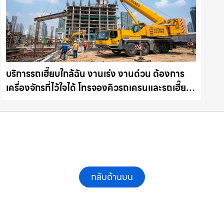
บริการรถเฮี๊ยบใกล้ฉัน งานเร่ง งานด่วน ต้องการ
เครื่องจักรที่ไว้ใจได้ โทรจองคิวรถเครนและรถเฮี๊ยบ
คุณภาพ ให้เช่าเครน.com
กลับด้านบน