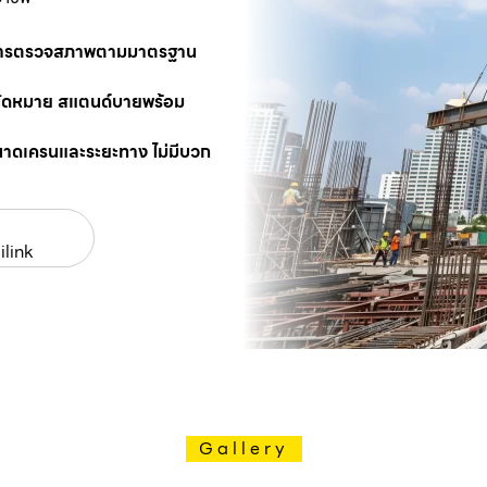
นการตรวจสภาพตามมาตรฐาน
นัดหมาย สแตนด์บายพร้อม
นาดเครนและระยะทาง ไม่มีบวก
ilink
Gallery