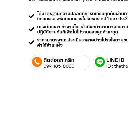
ได้มาตรฐานความปลอดภัย: รถเครนทุกคันผ่า
วิศวกรรม พร้อมเอกสารใบรับรอง คป.1 และ ปจ.2
ตรงต่อเวลา ทำงานไว: เข้าถึงหน้างานตามเวลา
ปฏิบัติงานทันทีเพื่อไม่ให้งานของลูกค้าสะดุด
ราคามาตรฐาน: ประเมินราคาอย่างโปร่งใสตามข
ค่าใช้จ่ายแฝง
ติดต่อเรา คลิก
LINE ID
099-185-8000
ID : thetha