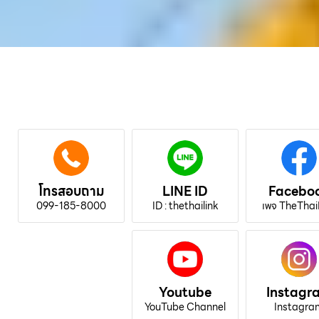
โทรสอบถาม
LINE ID
Facebo
099-185-8000
ID : thethailink
เพจ TheThai
Youtube
Instagr
YouTube Channel
Instagra