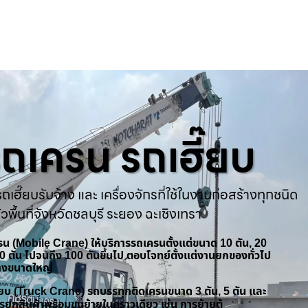
ารถเครน รถเฮี๊ยบ
ถเฮี๊ยบรับจ้าง และ เครื่องจักรที่ใช้ในงานก่อสร้างทุกชนิด
่วพื้นที่จังหวัดชลบุรี ระยอง ฉะเชิงเทรา
ครน (Mobile Crane) ให้บริการรถเครนตั้งแต่ขนาด 10 ตัน, 20
 50 ตัน ไปจนถึง 100 ตันขึ้นไป ตอบโจทย์ตั้งแต่งานยกของทั่วไป
้างขนาดใหญ่
ฮี๊ยบ (Truck Crane) รถบรรทุกติดเครนขนาด 3 ตัน, 5 ตัน และ
รยกสินค้าพร้อมขนย้ายในคราวเดียว เช่น การย้ายตู้