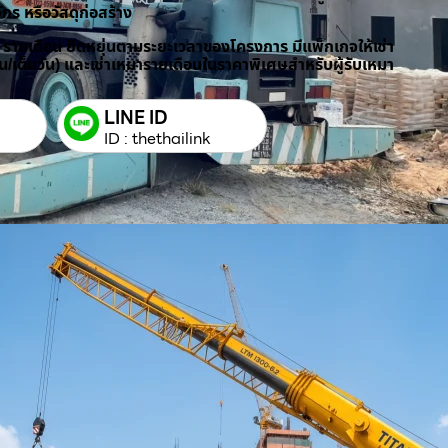
ักร หรือวัสดุก่อสร้าง
/ รายเดือน ยืดหยุ่นตามระยะเวลาของโครงการ มีแพ็กเกจให้เช่า
วัน/เต็มวัน) และเช่าเหมารายเดือนในราคาพิเศษสำหรับผู้รับเหมา
LINE ID
ID : thethailink