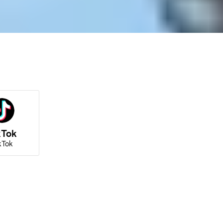
kTok
kTok