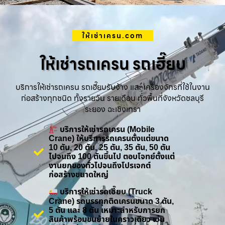
ให้เช่าเครน.com
ให้เช่ารถเครน รถเฮี๊ยบ
บริการให้เช่ารถเครน รถเฮี๊ยบรับจ้าง และ เครื่องจักรที่ใช้ในงาน
ก่อสร้างทุกชนิด ทั้งรายวัน รายเดือน ทั่วพื้นที่จังหวัดชลบุรี
ระยอง ฉะเชิงเทรา
บริการให้เช่ารถเครน (Mobile
Crane) ให้บริการรถเครนตั้งแต่ขนาด
10 ตัน, 20 ตัน, 25 ตัน, 35 ตัน, 50 ตัน
ไปจนถึง 100 ตันขึ้นไป ตอบโจทย์ตั้งแต่
งานยกของทั่วไปจนถึงโปรเจกต์
ก่อสร้างขนาดใหญ่
บริการให้เช่ารถเฮี๊ยบ (Truck
Crane) รถบรรทุกติดเครนขนาด 3 ตัน,
5 ตัน และ 8 ตัน เหมาะสำหรับการยก
สินค้าพร้อมขนย้ายในคราวเดียว เช่น