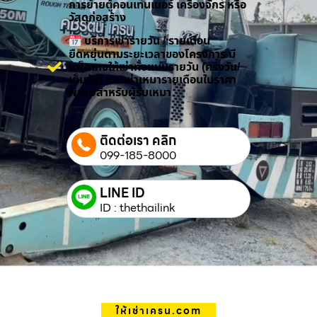
การย้ายตู้คอนเทนเนอร์ เครื่องจักร หรือ
วัสดุก่อสร้าง
บริการเช่ารายวัน / รายเดือน
ยืดหยุ่นตามระยะเวลาของโครงการ มี
แพ็กเกจให้เช่าทั้งแบบรายวัน (ครึ่งวัน/
เต็มวัน) และเช่าเหมารายเดือนในราคา
พิเศษสำหรับผู้รับเหมา
ติดต่อเรา คลิก
099-185-8000
LINE ID
ID : thethailink
ให้เช่าเครน.com