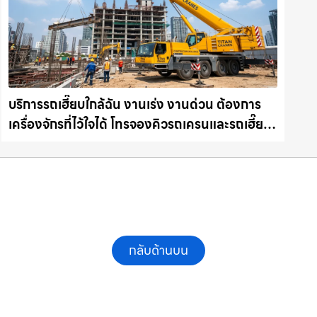
บริการรถเฮี๊ยบใกล้ฉัน งานเร่ง งานด่วน ต้องการ
เครื่องจักรที่ไว้ใจได้ โทรจองคิวรถเครนและรถเฮี๊ยบ
คุณภาพ ให้เช่าเครน.com
กลับด้านบน