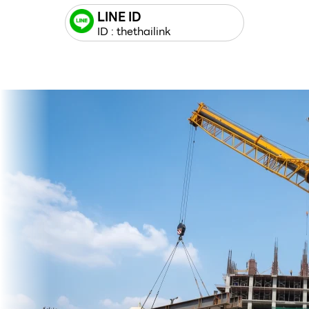
LINE ID
ID : thethailink