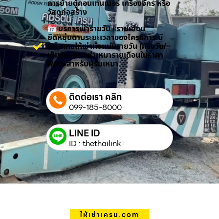
การย้ายตู้คอนเทนเนอร์ เครื่องจักร หรือ
วัสดุก่อสร้าง
บริการเช่ารายวัน / รายเดือน
ยืดหยุ่นตามระยะเวลาของโครงการ มี
แพ็กเกจให้เช่าทั้งแบบรายวัน (ครึ่งวัน/
เต็มวัน) และเช่าเหมารายเดือนในราคา
พิเศษสำหรับผู้รับเหมา
ติดต่อเรา คลิก
099-185-8000
LINE ID
ID : thethailink
ให้เช่าเครน.com