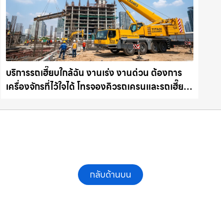
บริการรถเฮี๊ยบใกล้ฉัน งานเร่ง งานด่วน ต้องการ
เครื่องจักรที่ไว้ใจได้ โทรจองคิวรถเครนและรถเฮี๊ยบ
คุณภาพ ให้เช่าเครน.com
กลับด้านบน