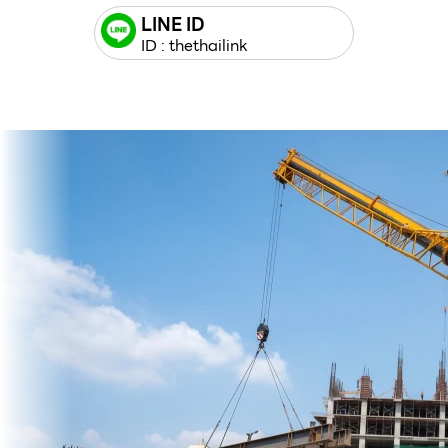
LINE ID
ID : thethailink