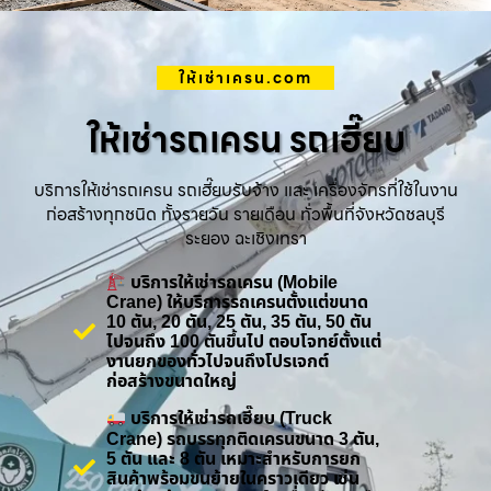
ให้เช่าเครน.com
ให้เช่ารถเครน รถเฮี๊ยบ
บริการให้เช่ารถเครน รถเฮี๊ยบรับจ้าง และ เครื่องจักรที่ใช้ในงาน
ก่อสร้างทุกชนิด ทั้งรายวัน รายเดือน ทั่วพื้นที่จังหวัดชลบุรี
ระยอง ฉะเชิงเทรา
บริการให้เช่ารถเครน (Mobile
Crane) ให้บริการรถเครนตั้งแต่ขนาด
10 ตัน, 20 ตัน, 25 ตัน, 35 ตัน, 50 ตัน
ไปจนถึง 100 ตันขึ้นไป ตอบโจทย์ตั้งแต่
งานยกของทั่วไปจนถึงโปรเจกต์
ก่อสร้างขนาดใหญ่
บริการให้เช่ารถเฮี๊ยบ (Truck
Crane) รถบรรทุกติดเครนขนาด 3 ตัน,
5 ตัน และ 8 ตัน เหมาะสำหรับการยก
สินค้าพร้อมขนย้ายในคราวเดียว เช่น