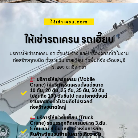
ให้เช่าเครน.com
ให้เช่ารถเครน รถเฮี๊ยบ
บริการให้เช่ารถเครน รถเฮี๊ยบรับจ้าง และ เครื่องจักรที่ใช้ในงาน
ก่อสร้างทุกชนิด ทั้งรายวัน รายเดือน ทั่วพื้นที่จังหวัดชลบุรี
ระยอง ฉะเชิงเทรา
บริการให้เช่ารถเครน (Mobile
Crane) ให้บริการรถเครนตั้งแต่ขนาด
10 ตัน, 20 ตัน, 25 ตัน, 35 ตัน, 50 ตัน
ไปจนถึง 100 ตันขึ้นไป ตอบโจทย์ตั้งแต่
งานยกของทั่วไปจนถึงโปรเจกต์
ก่อสร้างขนาดใหญ่
บริการให้เช่ารถเฮี๊ยบ (Truck
Crane) รถบรรทุกติดเครนขนาด 3 ตัน,
5 ตัน และ 8 ตัน เหมาะสำหรับการยก
สินค้าพร้อมขนย้ายในคราวเดียว เช่น