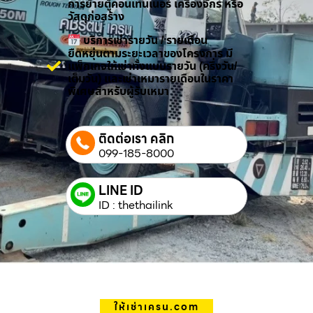
การย้ายตู้คอนเทนเนอร์ เครื่องจักร หรือ
วัสดุก่อสร้าง
บริการเช่ารายวัน / รายเดือน
ยืดหยุ่นตามระยะเวลาของโครงการ มี
แพ็กเกจให้เช่าทั้งแบบรายวัน (ครึ่งวัน/
เต็มวัน) และเช่าเหมารายเดือนในราคา
พิเศษสำหรับผู้รับเหมา
ติดต่อเรา คลิก
099-185-8000
LINE ID
ID : thethailink
ให้เช่าเครน.com