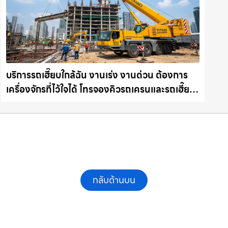
บริการรถเฮี๊ยบใกล้ฉัน งานเร่ง งานด่วน ต้องการ
เครื่องจักรที่ไว้ใจได้ โทรจองคิวรถเครนและรถเฮี๊ยบ
คุณภาพ ให้เช่าเครน.com
กลับด้านบน