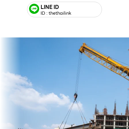
LINE ID
ID : thethailink