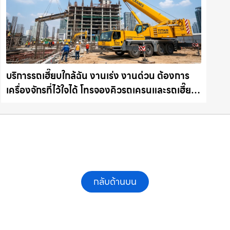
บริการรถเฮี๊ยบใกล้ฉัน งานเร่ง งานด่วน ต้องการ
เครื่องจักรที่ไว้ใจได้ โทรจองคิวรถเครนและรถเฮี๊ยบ
คุณภาพ ให้เช่าเครน.com
กลับด้านบน