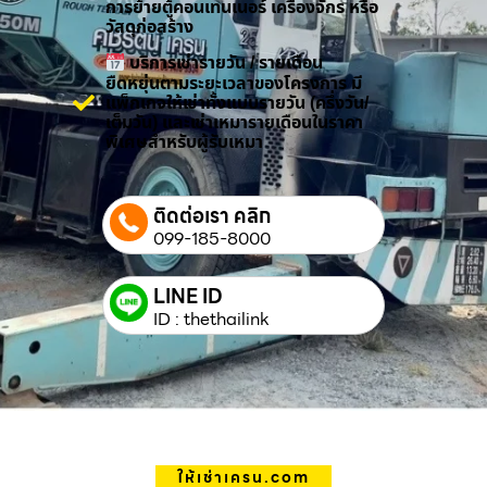
การย้ายตู้คอนเทนเนอร์ เครื่องจักร หรือ
วัสดุก่อสร้าง
บริการเช่ารายวัน / รายเดือน
ยืดหยุ่นตามระยะเวลาของโครงการ มี
แพ็กเกจให้เช่าทั้งแบบรายวัน (ครึ่งวัน/
เต็มวัน) และเช่าเหมารายเดือนในราคา
พิเศษสำหรับผู้รับเหมา
ติดต่อเรา คลิก
099-185-8000
LINE ID
ID : thethailink
ให้เช่าเครน.com