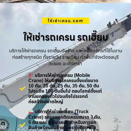
ให้เช่าเครน.com
ให้เช่ารถเครน รถเฮี๊ยบ
บริการให้เช่ารถเครน รถเฮี๊ยบรับจ้าง และ เครื่องจักรที่ใช้ในงาน
ก่อสร้างทุกชนิด ทั้งรายวัน รายเดือน ทั่วพื้นที่จังหวัดชลบุรี
ระยอง ฉะเชิงเทรา
บริการให้เช่ารถเครน (Mobile
Crane) ให้บริการรถเครนตั้งแต่ขนาด
10 ตัน, 20 ตัน, 25 ตัน, 35 ตัน, 50 ตัน
ไปจนถึง 100 ตันขึ้นไป ตอบโจทย์ตั้งแต่
งานยกของทั่วไปจนถึงโปรเจกต์
ก่อสร้างขนาดใหญ่
บริการให้เช่ารถเฮี๊ยบ (Truck
Crane) รถบรรทุกติดเครนขนาด 3 ตัน,
5 ตัน และ 8 ตัน เหมาะสำหรับการยก
สินค้าพร้อมขนย้ายในคราวเดียว เช่น