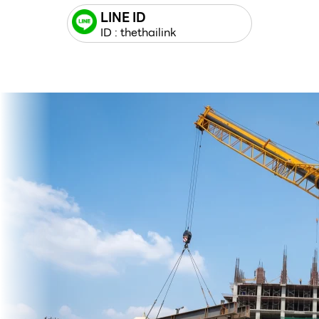
LINE ID
ID : thethailink