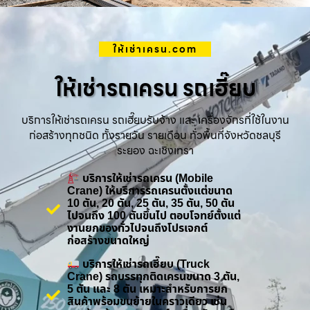
ให้เช่าเครน.com
ให้เช่ารถเครน รถเฮี๊ยบ
บริการให้เช่ารถเครน รถเฮี๊ยบรับจ้าง และ เครื่องจักรที่ใช้ในงาน
ก่อสร้างทุกชนิด ทั้งรายวัน รายเดือน ทั่วพื้นที่จังหวัดชลบุรี
ระยอง ฉะเชิงเทรา
บริการให้เช่ารถเครน (Mobile
Crane) ให้บริการรถเครนตั้งแต่ขนาด
10 ตัน, 20 ตัน, 25 ตัน, 35 ตัน, 50 ตัน
ไปจนถึง 100 ตันขึ้นไป ตอบโจทย์ตั้งแต่
งานยกของทั่วไปจนถึงโปรเจกต์
ก่อสร้างขนาดใหญ่
บริการให้เช่ารถเฮี๊ยบ (Truck
Crane) รถบรรทุกติดเครนขนาด 3 ตัน,
5 ตัน และ 8 ตัน เหมาะสำหรับการยก
สินค้าพร้อมขนย้ายในคราวเดียว เช่น