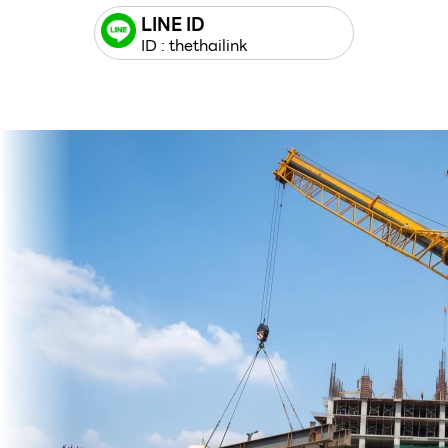
LINE ID
ID : thethailink