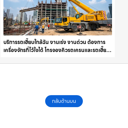
บริการรถเฮี๊ยบใกล้ฉัน งานเร่ง งานด่วน ต้องการ
เครื่องจักรที่ไว้ใจได้ โทรจองคิวรถเครนและรถเฮี๊ยบ
คุณภาพ ให้เช่าเครน.com
กลับด้านบน