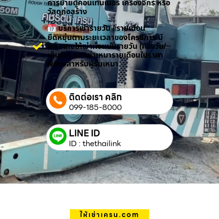
การย้ายตู้คอนเทนเนอร์ เครื่องจักร หรือ
วัสดุก่อสร้าง
บริการเช่ารายวัน / รายเดือน
ยืดหยุ่นตามระยะเวลาของโครงการ มี
แพ็กเกจให้เช่าทั้งแบบรายวัน (ครึ่งวัน/
เต็มวัน) และเช่าเหมารายเดือนในราคา
พิเศษสำหรับผู้รับเหมา
ติดต่อเรา คลิก
099-185-8000
LINE ID
ID : thethailink
ให้เช่าเครน.com