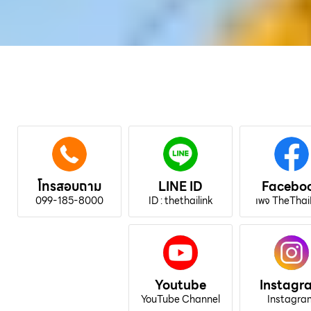
โทรสอบถาม
LINE ID
Facebo
099-185-8000
ID : thethailink
เพจ TheThai
Youtube
Instagr
YouTube Channel
Instagra