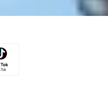
kTok
kTok