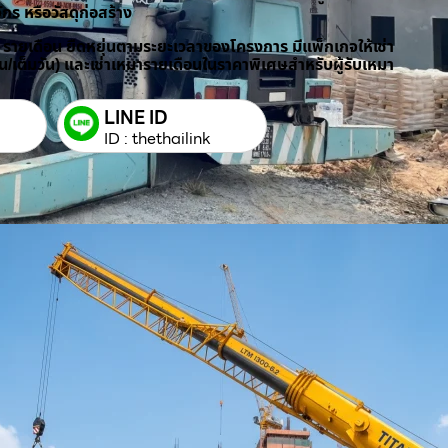
ักร หรือวัสดุก่อสร้าง
/ รายเดือน ยืดหยุ่นตามระยะเวลาของโครงการ มีแพ็กเกจให้เช่า
วัน/เต็มวัน) และเช่าเหมารายเดือนในราคาพิเศษสำหรับผู้รับเหมา
LINE ID
ID : thethailink