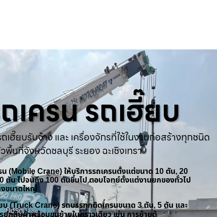
ารถเครน รถเฮี๊ยบ
ถเฮี๊ยบรับจ้าง และ เครื่องจักรที่ใช้ในงานก่อสร้างทุกชนิด
่วพื้นที่จังหวัดชลบุรี ระยอง ฉะเชิงเทรา
ครน (Mobile Crane) ให้บริการรถเครนตั้งแต่ขนาด 10 ตัน, 20
 50 ตัน ไปจนถึง 100 ตันขึ้นไป ตอบโจทย์ตั้งแต่งานยกของทั่วไป
้างขนาดใหญ่
ฮี๊ยบ (Truck Crane) รถบรรทุกติดเครนขนาด 3 ตัน, 5 ตัน และ
รยกสินค้าพร้อมขนย้ายในคราวเดียว เช่น การย้ายตู้