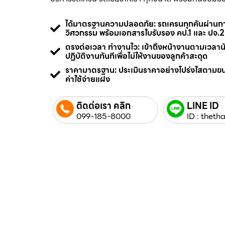
ได้มาตรฐานความปลอดภัย: รถเครนทุกคันผ่า
วิศวกรรม พร้อมเอกสารใบรับรอง คป.1 และ ปจ.2
ตรงต่อเวลา ทำงานไว: เข้าถึงหน้างานตามเวลา
ปฏิบัติงานทันทีเพื่อไม่ให้งานของลูกค้าสะดุด
ราคามาตรฐาน: ประเมินราคาอย่างโปร่งใสตามข
ค่าใช้จ่ายแฝง
ติดต่อเรา คลิก
LINE ID
099-185-8000
ID : thetha