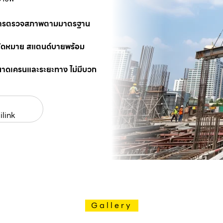
นการตรวจสภาพตามมาตรฐาน
นัดหมาย สแตนด์บายพร้อม
นาดเครนและระยะทาง ไม่มีบวก
ilink
Gallery