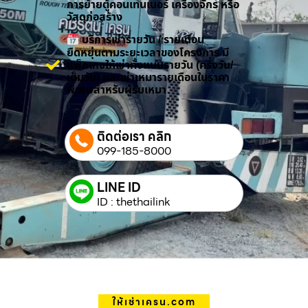
การย้ายตู้คอนเทนเนอร์ เครื่องจักร หรือ
วัสดุก่อสร้าง
บริการเช่ารายวัน / รายเดือน
ยืดหยุ่นตามระยะเวลาของโครงการ มี
แพ็กเกจให้เช่าทั้งแบบรายวัน (ครึ่งวัน/
เต็มวัน) และเช่าเหมารายเดือนในราคา
พิเศษสำหรับผู้รับเหมา
ติดต่อเรา คลิก
099-185-8000
LINE ID
ID : thethailink
ให้เช่าเครน.com