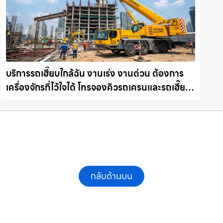
บริการรถเฮี๊ยบใกล้ฉัน งานเร่ง งานด่วน ต้องการ
เครื่องจักรที่ไว้ใจได้ โทรจองคิวรถเครนและรถเฮี๊ยบ
คุณภาพ ให้เช่าเครน.com
กลับด้านบน