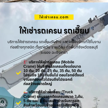
ให้เช่าเครน.com
ให้เช่ารถเครน รถเฮี๊ยบ
บริการให้เช่ารถเครน รถเฮี๊ยบรับจ้าง และ เครื่องจักรที่ใช้ในงาน
ก่อสร้างทุกชนิด ทั้งรายวัน รายเดือน ทั่วพื้นที่จังหวัดชลบุรี
ระยอง ฉะเชิงเทรา
บริการให้เช่ารถเครน (Mobile
Crane) ให้บริการรถเครนตั้งแต่ขนาด
10 ตัน, 20 ตัน, 25 ตัน, 35 ตัน, 50 ตัน
ไปจนถึง 100 ตันขึ้นไป ตอบโจทย์ตั้งแต่
งานยกของทั่วไปจนถึงโปรเจกต์
ก่อสร้างขนาดใหญ่
บริการให้เช่ารถเฮี๊ยบ (Truck
Crane) รถบรรทุกติดเครนขนาด 3 ตัน,
5 ตัน และ 8 ตัน เหมาะสำหรับการยก
สินค้าพร้อมขนย้ายในคราวเดียว เช่น