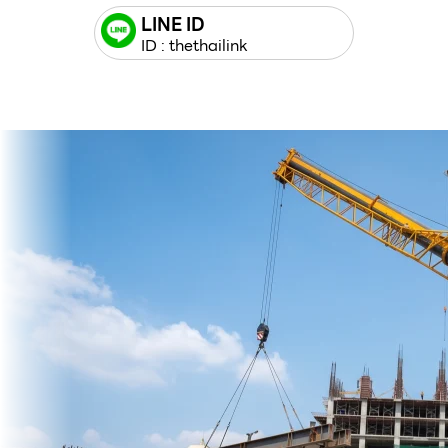
LINE ID
ID : thethailink