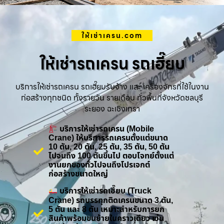
ให้เช่าเครน.com
ให้เช่ารถเครน รถเฮี๊ยบ
บริการให้เช่ารถเครน รถเฮี๊ยบรับจ้าง และ เครื่องจักรที่ใช้ในงาน
ก่อสร้างทุกชนิด ทั้งรายวัน รายเดือน ทั่วพื้นที่จังหวัดชลบุรี
ระยอง ฉะเชิงเทรา
บริการให้เช่ารถเครน (Mobile
Crane) ให้บริการรถเครนตั้งแต่ขนาด
10 ตัน, 20 ตัน, 25 ตัน, 35 ตัน, 50 ตัน
ไปจนถึง 100 ตันขึ้นไป ตอบโจทย์ตั้งแต่
งานยกของทั่วไปจนถึงโปรเจกต์
ก่อสร้างขนาดใหญ่
บริการให้เช่ารถเฮี๊ยบ (Truck
Crane) รถบรรทุกติดเครนขนาด 3 ตัน,
5 ตัน และ 8 ตัน เหมาะสำหรับการยก
สินค้าพร้อมขนย้ายในคราวเดียว เช่น