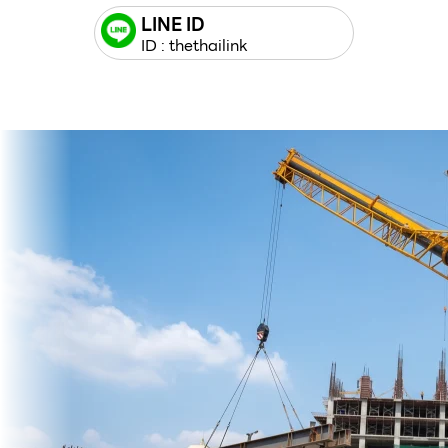
LINE ID
ID : thethailink