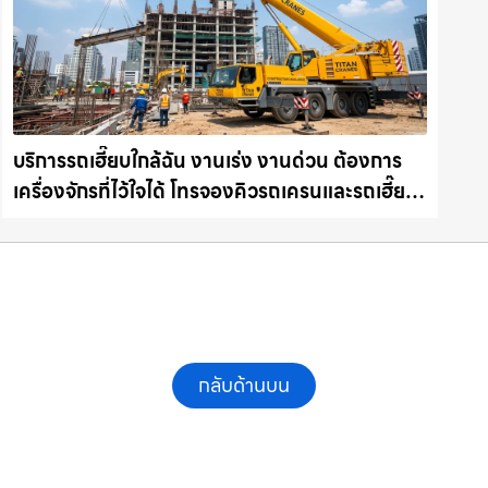
บริการรถเฮี๊ยบใกล้ฉัน งานเร่ง งานด่วน ต้องการ
เครื่องจักรที่ไว้ใจได้ โทรจองคิวรถเครนและรถเฮี๊ยบ
คุณภาพ ให้เช่าเครน.com
กลับด้านบน