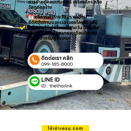
การย้ายตู้คอนเทนเนอร์ เครื่องจักร หรือ
วัสดุก่อสร้าง
บริการเช่ารายวัน / รายเดือน
ยืดหยุ่นตามระยะเวลาของโครงการ มี
แพ็กเกจให้เช่าทั้งแบบรายวัน (ครึ่งวัน/
เต็มวัน) และเช่าเหมารายเดือนในราคา
พิเศษสำหรับผู้รับเหมา
ติดต่อเรา คลิก
099-185-8000
LINE ID
ID : thethailink
ให้เช่าเครน.com