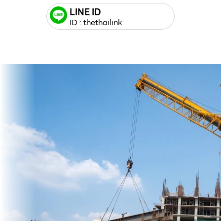
LINE ID
ID : thethailink