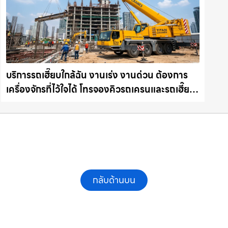
บริการรถเฮี๊ยบใกล้ฉัน งานเร่ง งานด่วน ต้องการ
เครื่องจักรที่ไว้ใจได้ โทรจองคิวรถเครนและรถเฮี๊ยบ
คุณภาพ ให้เช่าเครน.com
กลับด้านบน