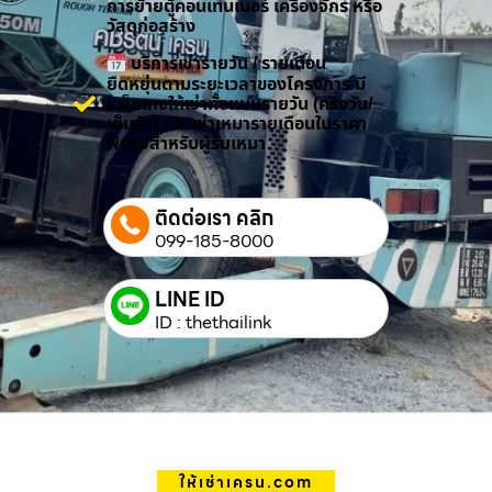
การย้ายตู้คอนเทนเนอร์ เครื่องจักร หรือ
วัสดุก่อสร้าง
บริการเช่ารายวัน / รายเดือน
ยืดหยุ่นตามระยะเวลาของโครงการ มี
แพ็กเกจให้เช่าทั้งแบบรายวัน (ครึ่งวัน/
เต็มวัน) และเช่าเหมารายเดือนในราคา
พิเศษสำหรับผู้รับเหมา
ติดต่อเรา คลิก
099-185-8000
LINE ID
ID : thethailink
ให้เช่าเครน.com