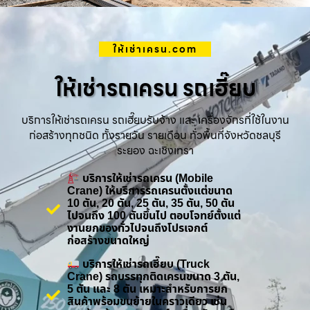
ให้เช่าเครน.com
ให้เช่ารถเครน รถเฮี๊ยบ
บริการให้เช่ารถเครน รถเฮี๊ยบรับจ้าง และ เครื่องจักรที่ใช้ในงาน
ก่อสร้างทุกชนิด ทั้งรายวัน รายเดือน ทั่วพื้นที่จังหวัดชลบุรี
ระยอง ฉะเชิงเทรา
บริการให้เช่ารถเครน (Mobile
Crane) ให้บริการรถเครนตั้งแต่ขนาด
10 ตัน, 20 ตัน, 25 ตัน, 35 ตัน, 50 ตัน
ไปจนถึง 100 ตันขึ้นไป ตอบโจทย์ตั้งแต่
งานยกของทั่วไปจนถึงโปรเจกต์
ก่อสร้างขนาดใหญ่
บริการให้เช่ารถเฮี๊ยบ (Truck
Crane) รถบรรทุกติดเครนขนาด 3 ตัน,
5 ตัน และ 8 ตัน เหมาะสำหรับการยก
สินค้าพร้อมขนย้ายในคราวเดียว เช่น