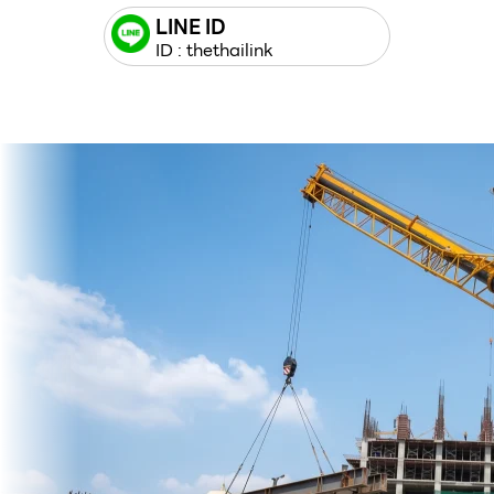
LINE ID
ID : thethailink