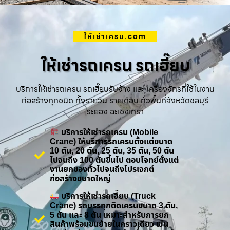
ให้เช่าเครน.com
ให้เช่ารถเครน รถเฮี๊ยบ
บริการให้เช่ารถเครน รถเฮี๊ยบรับจ้าง และ เครื่องจักรที่ใช้ในงาน
ก่อสร้างทุกชนิด ทั้งรายวัน รายเดือน ทั่วพื้นที่จังหวัดชลบุรี
ระยอง ฉะเชิงเทรา
บริการให้เช่ารถเครน (Mobile
Crane) ให้บริการรถเครนตั้งแต่ขนาด
10 ตัน, 20 ตัน, 25 ตัน, 35 ตัน, 50 ตัน
ไปจนถึง 100 ตันขึ้นไป ตอบโจทย์ตั้งแต่
งานยกของทั่วไปจนถึงโปรเจกต์
ก่อสร้างขนาดใหญ่
บริการให้เช่ารถเฮี๊ยบ (Truck
Crane) รถบรรทุกติดเครนขนาด 3 ตัน,
5 ตัน และ 8 ตัน เหมาะสำหรับการยก
สินค้าพร้อมขนย้ายในคราวเดียว เช่น