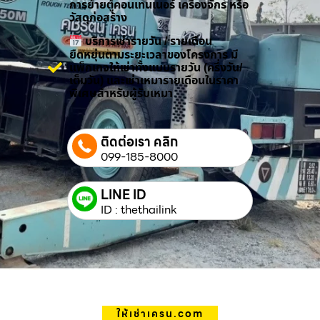
การย้ายตู้คอนเทนเนอร์ เครื่องจักร หรือ
วัสดุก่อสร้าง
บริการเช่ารายวัน / รายเดือน
ยืดหยุ่นตามระยะเวลาของโครงการ มี
แพ็กเกจให้เช่าทั้งแบบรายวัน (ครึ่งวัน/
เต็มวัน) และเช่าเหมารายเดือนในราคา
พิเศษสำหรับผู้รับเหมา
ติดต่อเรา คลิก
099-185-8000
LINE ID
ID : thethailink
ให้เช่าเครน.com