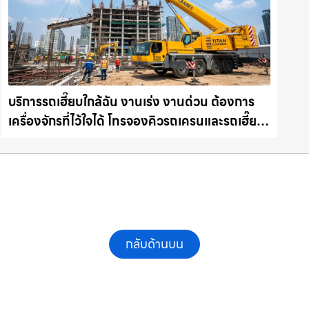
บริการรถเฮี๊ยบใกล้ฉัน งานเร่ง งานด่วน ต้องการ
เครื่องจักรที่ไว้ใจได้ โทรจองคิวรถเครนและรถเฮี๊ยบ
คุณภาพ ให้เช่าเครน.com
กลับด้านบน